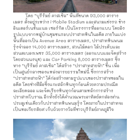
โดย “บุรีรัมย์ คาสเซิล” พื้นที่ขนาด 93,000 ตาราง
เมตร ตั้งอยู่ระหว่าง i-Mobile Stadium และสนามแข่งรถ ช้าง
อินเตอร์เนชั่นแนล เซอร์กิต เป็นโครงการที่ออกแบบ โดยอิง
รูปแบบจากหมู่บ้านชุมชนรอบปราสาทหินในอดีต ภายในแบ่ง
พื้นที่ออกเป็น Avenue Area ตารางเมตร, ปราสาทหินพนม
รุ้งจำลอง 14,000 ตารางเมตร, สวนไม้ดอก ไม้ประดับและ
สวนตะบองเพชร 35,000 ตารางเมตร (ออกแบบและจัดสร้าง
โดยสวนนงนุช) และ Car Parking 8,000 ตารางเมตร ซึ่ง
ทาง “บุรีรัมย์ คาสเซิล” ได้สร้าง “ปราสาทสายฟ้า” ขึ้น เพื่อ
เป็นศูนย์กลางของแหล่งอารยธรรมใหม่นี้ ซึ่งการสร้าง
“ปราสาทสายฟ้า” ได้ก่อสร้างตามรูปแบบของปราสาทขอมใน
อดีต โดยช่างฝีมือซึ่งแกะสลักหินทุกก้อนด้วยความประณีต
ละเอียดลออ และจัดเรียงหินทุกก้อนตามหลักการสร้าง
ปราสาทโบราณ อีกทั้งยังได้คำนวณพระอาทิตย์ตกส่องผ่าน
ประตูเช่นเดียวกับปราสาทหินพนมรุ้ง โดยภายในปราสาทจะ
เป็นหอเกียรติยศ เก็บถ้วยรางวัลที่ชาวบุรีรัมย์ภาคภูมิใจ