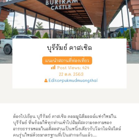
บุรีรัมย์ คาสเซิล
แนะนำสถานที่ท่องเที่ยว
Post Views:
424
22 ต.ค. 2563
Editorpukmudmuangthai
ต้องไปเยือน บุรีรัมย์ คาสเซิล คอมมูนิตี้มอลล์แห่งใหม่ใน
บุรีรัมย์ ที่พร้อมให้ทุกท่านเข้าไปสัมผัสความงดงามของ
อารยธรรมขอมในอดีตผสานเป็นหนึ่งเดียวกับโลกไลฟ์สไตล์
คนรุ่นใหม่ด้วยมาตรฐานที่เป็นสากลกันแล้ว….