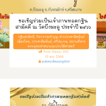
ขอเชิญร่วมเป็นเจ้าภาพทอดกฐิน
สามัคคี ณ วัดบึงมะลู ประจำปี ๒๕๖๖
กฐินสามัคคี
,
กิจกรรมทำบุญ
,
ข่าวประชาสัมพันธ์
เมืองไทย
,
ประชาสัมพันธ์
,
ศรีสะเกษ
,
สถานที่ทาง
พระพุทธศาสนาและประวัติศาสตร์
Post Views:
345
13 พ.ย. 2566
pukmodmuangthai