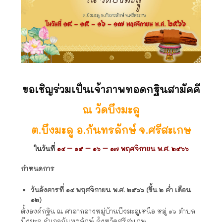
ขอเชิญร่วมเป็นเจ้าภาพทอดกฐินสามัคคี
ณ วัดบึงมะลู
ต.บึงมะลู อ.กันทรลักษ์ จ.ศรีสะเกษ
ในวันที่
๑๔ – ๑๕ – ๑๖ – ๑๗
พฤศจิกายน พ.ศ. ๒๕๖๖
กำหนดการ
วันอังคารที่ ๑๔ พฤศจิกายน พ.ศ. ๒๕๖๖ (ขึ้น ๒ ค่ำ เดือน
๑๒)
ตั้งองค์กฐิน ณ ศาลากลางหมู่บ้านบึงมะลูเหนือ หมู่ ๑๖ ตำบล
บึงมะลู อำเภอกันทรลักษ์ จังหวัดศรีสะเกษ