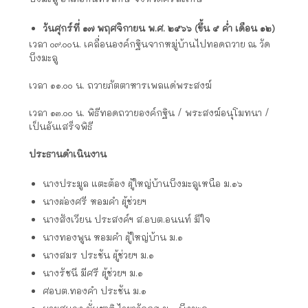
วันศุกร์ที่ ๑๗ พฤศจิกายน พ.ศ. ๒๕๖๖ (ขึ้น ๕ ค่ำ เดือน ๑๒)
เวลา ๐๙.๐๐น. เคลื่อนองค์กฐินจากหมู่บ้านไปทอดถวาย ณ วัด
บึงมะลู
เวลา ๑๑.๐๐ น. ถวายภัตตาหารเพลแด่พระสงฆ์
เวลา ๑๓.๐๐ น. พิธีทอดถวายองค์กฐิน / พระสงฆ์อนุโมทนา /
เป็นอันเสร็จพิธี
ประธานดำเนินงาน
นางประมูล แตะต้อง ผู้ใหญ่บ้านบึงมะลูเหนือ ม.๑๖
นางผ่องศรี หอมคำ ผู้ช่วยฯ
นางสังเวียน ประสงค์ฯ ส.อบต.อนนท์ มีใจ
นางทองพูน หอมคำ ผู้ใหญ่บ้าน ม.๑
นางสมร ประชัน ผู้ช่วยฯ ม.๑
นางรัชนี มีศรี ผู้ช่วยฯ ม.๑
ศอบต.ทองคำ ประชัน ม.๑