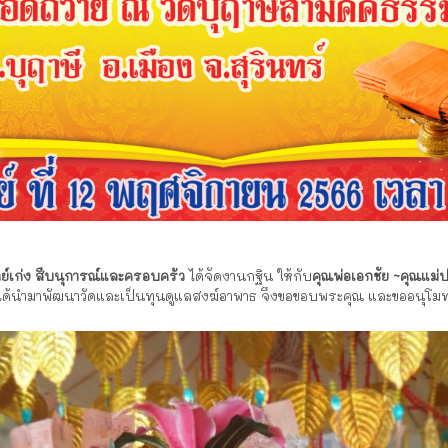
์เก่ง สืบนุการณ์และครอบครัว
ได้จัดงานกฐิน ให้กับ
คุณพ่อเอกชัย ~คุณแม่
ที่ได้นำมาพัฒนาวัดและเป็นทุนดูแลสงฆ์อาพาธ จึงขอขอบพระคุณ และขออนุโมทนา