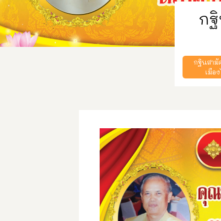
กฐิ
กฐินสามั
เมือ