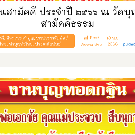
นสามัคคี ประจำปี ๒๕๖๖ ณ วัดบุ
สามัคคีธรรม
Post
คคี
,
กิจกรรมทำบุญ
,
ข่าวประชาสัมพันธ์
13 พ.ย.
งไทย
,
ทำบุญทั่วไทย
,
ประชาสัมพันธ์
2566
pukmo
Views:
645