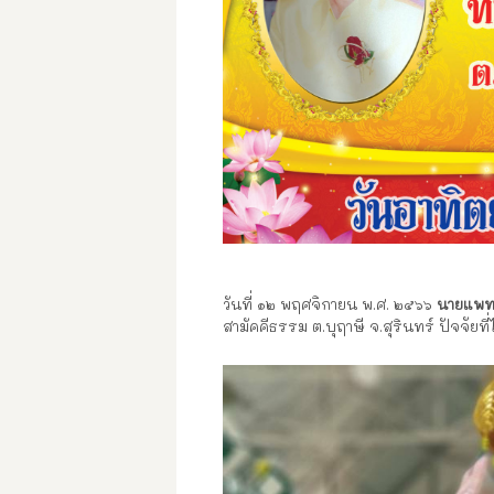
วันที่ ๑๒ พฤศจิกายน พ.ศ. ๒๕๖๖
นายแพทย
สามัคคีธรรม ต.บุฤาษี จ.สุรินทร์ ปัจจัย