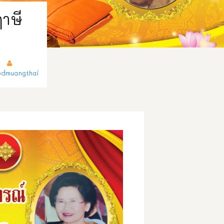
ฤาษี
dmuangthai