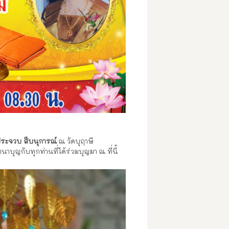
ประจวบ สืบนุการณ์
ณ วัดบุฤาษี
บุญกับทุกท่านที่ได้ร่วมบุญมา ณ ที่นี้