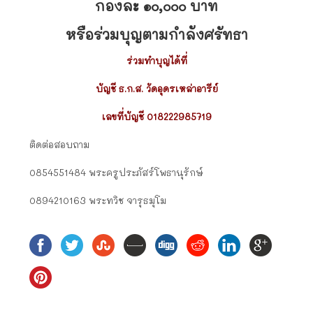
กองละ ๑๐,๐๐๐ บาท
หรือร่วมบุญตามกำลังศรัทธา
ร่วมทำบุญได้ที่
บัญชี ธ.ก.ส. วัดอุดรเหล่าอารีย์
เลขที่บัญชี 018222985719
ติดต่อสอบถาม
0854551484 พระครูประภัสร์โพธานุรักษ์
0894210163 พระทวิช จารุธมุโม