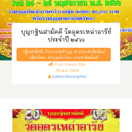
บุญกฐินสามัคคี วัดอุดรเหล่าอารีย์
ประจำปี ๒๕๖๖
กฐินสามัคคี
,
กิจกรรมทำบุญ
,
ข่าวประชาสัมพันธ์
เมืองไทย
,
ทำบุญทั่วไทย
,
ประชาสัมพันธ์
Post Views:
726
16 พ.ย. 2566
pukmodmuangthai