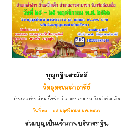
บุญกฐินสามัคคี
วัดอุดรเหล่าอารีย์
บ้านเหล่าง้าว ตำบลขี้เหล็ก อำเภออาจสามารถ จังหวัดร้อยเอ็ด
วันที่ ๒๔ – ๒๕ พฤศจิกายน พ.ศ. ๒๕๖๖
ร่วมบุญเป็นเจ้าภาพบริวารกฐิน