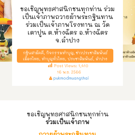
ขอเชิญพุทธศาสนิกชนทุกท่าน ร่วม
เป็นเจ้าภาพถวายผ้าพระกฐินทาน
ร่วมเป็นเจ้าภาพโรงทาน ณ วัด
เตาปูน ต.ห้างฉัตร อ.ห้างฉัตร
จ.ลำปาง
กฐินสามัคคี
,
กิจกรรมทำบุญ
,
ข่าวประชาสัมพันธ์
เมืองไทย
,
ทำบุญทั่วไทย
,
ประชาสัมพันธ์
,
ลำปาง
Post Views:
1,410
16 พ.ย. 2566
pukmodmuangthai
ขอเชิญพุทธศาสนิกชนทุกท่าน
ร่วมเป็นเจ้าภาพ
ถวายผ้าพระกฐินทาน