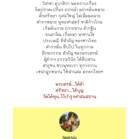
วิสาขา อุบาสิกา พอทราบเรื่อง
จิตปราดเปรื่อง ถวายผ้า อย่างมั่นหมาย
ตั้งศรัทธา กุศลใหญ่ ไม่เสื่อมคลาย
ดำรงหมาย พุทธศาสตร์ ชาติก้าวไกล
เริ่มต้นกาล ถวายทาน ผ้ากฐิน
จนอาจิณ เรื่อยมา พาขานไข
ประเพณี ที่สำคัญ ของชาวไทย
ดำรงมั่น สืบไป ในทุกกาล
สังฆกรรม สำคัญ ของพระสงฆ์
ผู้ดำรง ธรรมวินัย ได้สืบสาน
สาธุชน ชาวพุทธเรา ทุกวงวาน
เหล่าลูกหลาน ให้สานต่อ มรดกไทยฯ
พระสงฆ์…ได้ผ้า
ศรัทธา…ได้บุญ
วัดได้ทุน..ไว้บำรุงศาสนสถาน