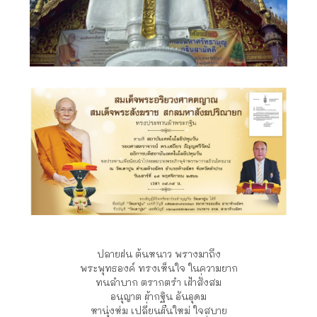
ปลายฝน ต้นหนาว พรางมาถึง
พระพุทธองค์ ทรงเห็นใจ ในความยาก
ทนลำบาก ตรากตรำ เฝ้าสั่งสม
อนุญาต ผ้ากฐิน อันอุดม
หานุ่งห่ม เปลี่ยนผืนใหม่ ใจสบาย