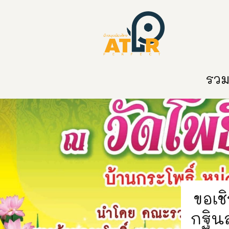
หน้าหลัก
หมวดหมู่
ข่าวสาร
ติด
รวมท
ขอเช
กฐินส