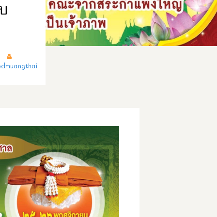
าบ
dmuangthai