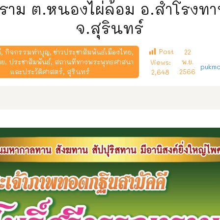
ราม ต.หนองไผ่ล้อม อ.สำโรงท
จ.สุรินทร์
Post
ี
,
กิจกรรมทำบุญ
,
ข่าวประชาสัมพันธ์เมืองไทย
,
22
ทย
,
ประชาสัมพันธ์
,
สถานที่ทางพระพุทธศาสนา
พ.ย.
Views:
pukmo
และประวัติศาสตร์
,
สุรินทร์
2566
2,648