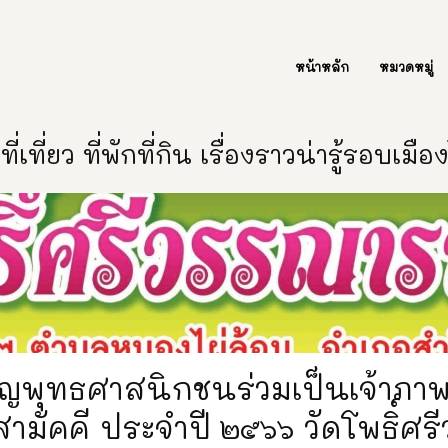
ต่อเรา Contact Us
หน้าหลัก
หมวดหมู่
ี่เที่ยว ที่พักที่กิน เรื่องราวน่ารู้รอบเมื
ิญพุทธศาสนิกชนร่วมเป็นเจ้าภ
ามัคคี ประจำปี ๒๕๖๖ วัดโพธิ์ศ