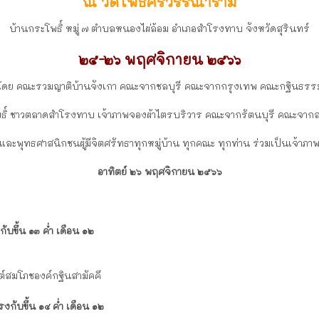
ณ วัดโพธิ์ศรีวรรณาราม
บ้านกระโพธิ์ หมู่ ๗ ตำบลหนองไผ่ล้อม อำเภอสำโรงทาบ จังหวัดสุรินทร์
๒๕-๒๖ พฤศจิกายน ๒๕๖๖
โดย คณะรวมญาติบ้านจังเกา คณะจากชลบุรี คณะจากกรุงเทพ คณะกฐินธรรม
ธิ์ ชาวตลาดสำโรงทาบ เจ้าภาพจองผ้าไตรบริวาร คณะจากรัตนบุรี คณะจา
และพุทธศาสนิกชนผู้มีจิตศรัทธาทุกหมู่บ้าน ทุกคณะ ทุกท่าน ร่วมเป็นเจ้าภา
อาทิตย์ ๒๖ พฤศจิกายน ๒๕๖๖
ับขึ้น ๑๓ ค่ำ เดือน ๑๒
์สมโภชองค์กฐินสามัคคี
งกับขึ้น ๑๔ ค่ำ เดือน ๑๒