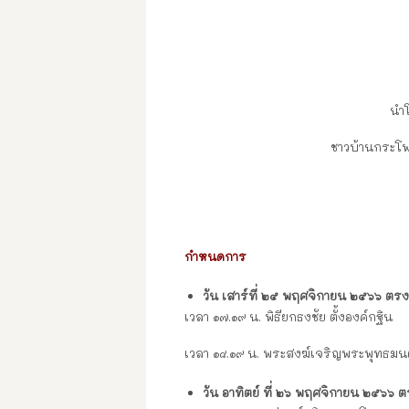
นำ
ชาวบ้านกระโพ
กำหนดการ
วัน เสาร์ที่ ๒๕ พฤศจิกายน ๒๕๖๖ ตรงก
เวลา ๑๗.๑๙ น. พิธียกธงชัย ตั้งองค์กฐิน
เวลา ๑๘.๑๙ น. พระสงฆ์เจริญพระพุทธมนต
วัน อาทิตย์ ที่ ๒๖ พฤศจิกายน ๒๕๖๖ ตร