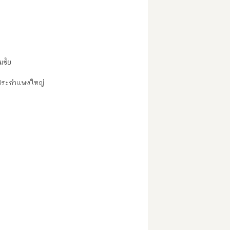
ชัย
กสระกำแพงใหญ่
พ