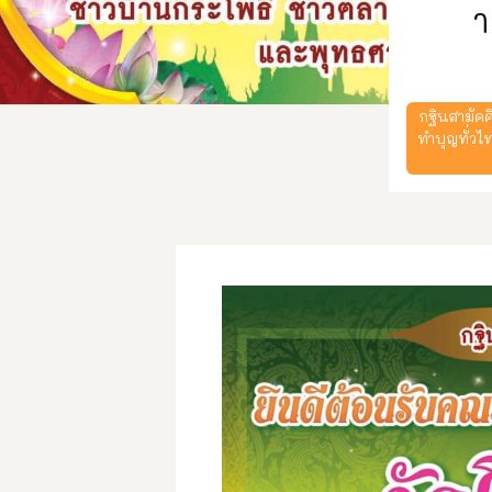
า
กฐินสามัคค
ทำบุญทั่วไ