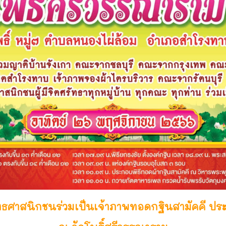
ทธศาสนิกชนร่วมเป็นเจ้าภาพทอดกฐินสามัคคี ประ