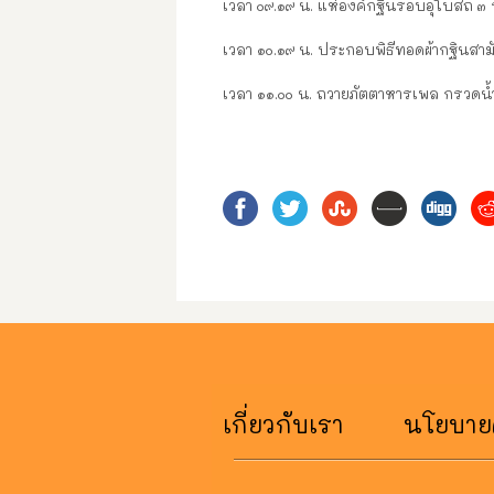
เวลา ๐๙.๑๙ น. แห่องค์กฐินรอบอุโบสถ ๓
เวลา ๑๐.๑๙ น. ประกอบพิธีทอดผ้ากฐินสาม
เวลา ๑๑.๐๐ น. ถวายภัตตาหารเพล กรวดน้ำ
เกี่ยวกับเรา
นโยบายค