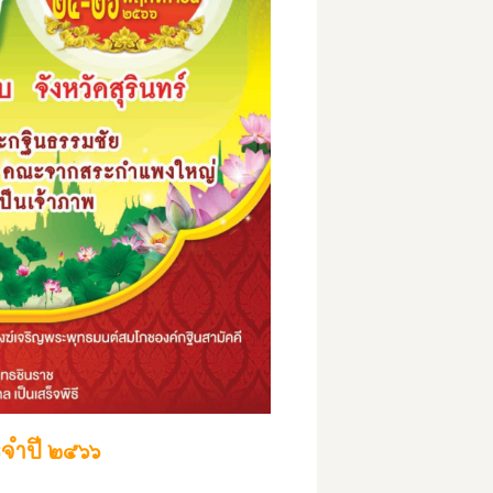
จำปี ๒๕๖๖