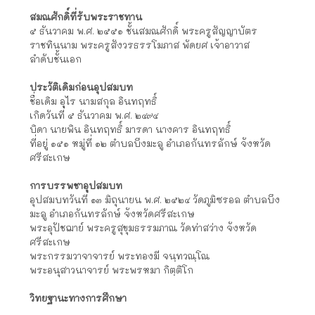
สมณศักดิ์ที่รับพระราชทาน
๕ ธันวาคม พ.ศ. ๒๕๕๑ ชั้นสมณศักดิ์ พระครูสัญญาบัตร
ราชทินนาม พระครูสังวรธรรโมภาส พัดยศ เจ้าอาวาส
ลำดับชั้นเอก
ประวัติเดิมก่อนอุปสมบท
ชื่อเดิม อุไร นามสกุล อินทฤทธิ์
เกิดวันที่ ๕ ธันวาคม พ.ศ. ๒๔๙๔
บิดา นายพิน อินทฤทธิ์ มารดา นางคาร อินทฤทธิ์
ที่อยู่ ๑๕๑ หมู่ที่ ๑๒ ตำบลบึงมะลู อำเภอกันทรลักษ์ จังหวัด
ศรีสะเกษ
การบรรพชาอุปสมบท
อุปสมบทวันที่ ๑๓ มิถุนายน พ.ศ. ๒๕๒๔ วัดภูมิซรอล ตำบลบึง
มะลู อำเภอกันทรลักษ์ จังหวัดศรีสะเกษ
พระอุปัชฌาย์ พระครูสุขุมธรรมภาณ วัดท่าสว่าง จังหวัด
ศรีสะเกษ
พระกรรมวาจาจารย์ พระทองมี จนฺทวณฺโณ
พระอนุสาวนาจารย์ พระพรหมา กิตฺติโก
วิทยฐานะทางการศึกษา