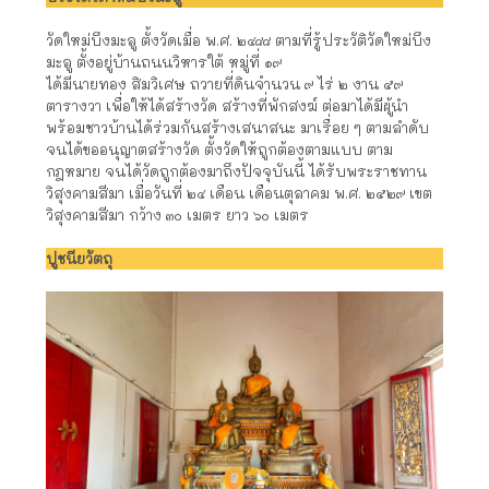
วัดใหม่บึงมะลู ตั้งวัดเมื่อ พ.ศ. ๒๔๘๘ ตามที่รู้ประวัติวัดใหม่บึง
มะลู ตั้งอยู่บ้านถนนวิหารใต้ หมู่ที่ ๑๙ 
ได้มีนายทอง สิมวิเศษ ถวายที่ดินจำนวน ๙ ไร่ ๒ งาน ๕๙
ตารางวา เพื่อให้ได้สร้างวัด สร้างที่พักสงฆ์ ต่อมาได้มีผู้นำ
พร้อมชาวบ้านได้ร่วมกันสร้างเสนาสนะ มาเรื่อย ๆ ตามลำดับ
จนได้ขออนุญาตสร้างวัด ตั้งวัดให้ถูกต้องตามแบบ ตาม
กฎหมาย จนได้วัดถูกต้องมาถึงปัจจุบันนี้ ได้รับพระราชทาน
วิสุงคามสีมา เมื่อวันที่ ๒๔ เดือน เดือนตุลาคม พ.ศ. ๒๕๒๙ เขต
วิสุงคามสีมา กว้าง ๓๐ เมตร ยาว ๖๐ เมตร
ปูชนียวัตถุ