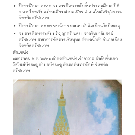
ปีการศึกษา ๒๕๐๕ จบการศึกษระดับชั้นประถมศึกษาปีที่
๔ จากโรงเรียนบ้านเสียว ตำบลเสียว อำเภอโพธิ์ศรีสุวรรณ
จังหวัดศรีสะเกษ
ปีการศึกษา ๒๕๒๗ จบนักธรรมเอก สำนักเรียนวัดบึงมะลู
จบการศึกษาระดับปริญญาตรี พธบ. จากวิทยาลัยสงฆ์
ศรีสะเกษ สาขาการจัดการเชิงพุทธ ตำบลน้ำคำ อำเภอเมือง
จังหวัดศรีสะเกษ
ตำแหน่ง
๑มกราคม พ.ศ. ๒๕๓๑ ดำรงตำแหน่งเจ้าอาวาส ลำดับชั้นเอก
วัดใหม่บึงมะลู ตำบลบึงมะลู อำเภอกันทรลักษ์ จังหวัด
ศรีสะเกษ