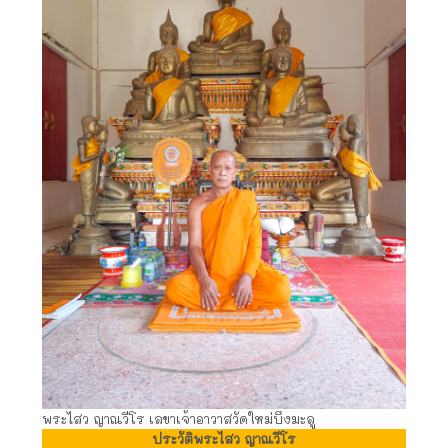
พระไสว ญาณวีโร เลขาเจ้าอาวาสวัดใหม่บึงมะลู
ประวัติพระไสว ญาณวีโร