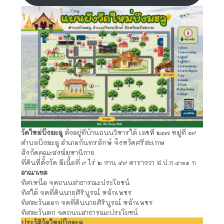
วัดใหม่บึงมะลู
 ตั้งอยู่ที่บ้านถนนวิหารใต้ เลขที่ ๒๑๗ หมู่ที่ ๑๙ 
ตำบลบึงมะลู อำเภอกันทรลักษ์ จังหวัดศรีสะเกษ

สังกัดคณะสงฆ์มหานิกาย

อาณาเขต
ทิศเหนือ จดถนนสาธารณะประโยชน์

ทิศใต้ จดที่ดินนายศิริบูรณ์ หลักเพชร

ทิศตะวันออก จดที่ดินนายศิริบูรณ์ หลักเพชร

ทิศตะวันตก จดถนนสาธารณะประโยชน์
ประวัติวัดใหม่บึงมะลู