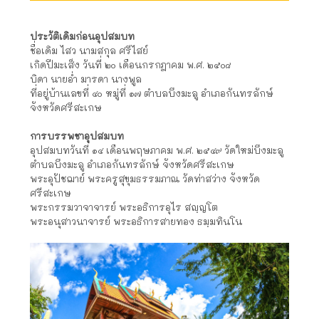
ประวัติเดิมก่อนอุปสมบท
ชื่อเดิม ไสว นามสกุล ศรีไสย์
เกิดปีมะเส็ง วันที่ ๒๐ เดือนกรกฎาคม พ.ศ. ๒๕๐๘
บิดา นายอ่ำ มารดา นางพูล
ที่อยู่บ้านเลขที่ ๔๐ หมู่ที่ ๑๗ ตำบลบึงมะลู อำเภอกันทรลักษ์
จังหวัดศรีสะเกษ
การบรรพชาอุปสมบท
อุปสมบทวันที่ ๑๔ เดือนพฤษภาคม พ.ศ. ๒๕๔๙ วัดใหม่บึงมะลู
ตำบลบึงมะลู อำเภอกันทรลักษ์ จังหวัดศรีสะเกษ
พระอุปัชฌาย์ พระครูสุขุมธรรมภาณ วัดท่าสว่าง จังหวัด
ศรีสะเกษ
พระกรรมวาจาจารย์ พระอธิการอุไร สญฺญโต
พระอนุสาวนาจารย์ พระอธิการสายทอง ธมฺมทินโน