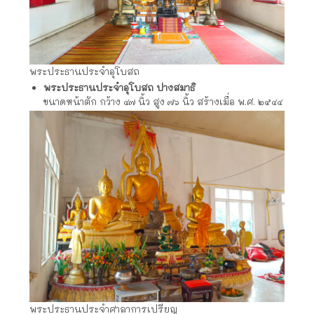
พระประธานประจำอุโบสถ
พระประธานประจำอุโบสถ ปางสมาธิ
ขนาดหน้าตัก กว้าง ๔๗ นิ้ว สูง ๗๖ นิ้ว สร้างเมื่อ พ.ศ. ๒๕๔๔
พระประธานประจำศาลาการเปรียญ