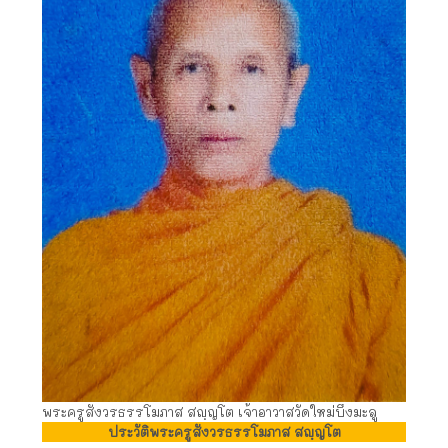
พระครูสังวรธรรโมภาส สญฺญโต เจ้าอาวาสวัดใหม่บึงมะลู
ประวัติพระครูสังวรธรรโมภาส สญฺญโต