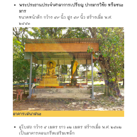
พระประธานประจำศาลาการเปรียญ ปางมารวิชัย หรือชนะ
มาร
ขนาดหน้าตัก กว้าง ๕๙ นิ้ว สูง ๕๙ นิ้ว สร้างเมื่อ พ.ศ.
๒๕๕๓
อาคารเสนาสนะ
อุโบสถ กว้าง ๕ เมตร ยาว ๑๒ เมตร สร้างเมื่อ พ.ศ. ๒๕๓๒
เป็นอาคารคอนกรีตเสริมเหล็ก