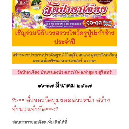
เชิญร่วมพิธีบวงสรวงไหว้ครูปู่ปะกำช้าง
ประจำปี
สร้างพระประธานประดิษฐานไว้ในอุโบสถและพุทธาภิเษกวัตถุ
มงคล ด้วยวิชาคาถาคชศาสตร์ ๔ ภาษา
วัดป่าอาเจียง บ้านหนองบัว ต.กระโพ อ.ท่าตูม จ.สุรินทร์
๑๖-๑๗ มีนาคม ๒๕๖๗
?>»» สั่งจองวัตถุมงคลล่วงหน้า สร้าง
จำนวนจำกัด««<?
สอบถามรายละเอียดเพิ่มเติมได้ที่