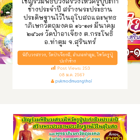
เชิญร่วมพิธีบวงสรวงไหว้ครูปู่ปะกำ
ช้างประจำปี สร้างพระประธาน
ประดิษฐานไว้ในอุโบสถและพุทธ
าภิเษกวัตถุมงคล ๑๖-๑๗ มีนาคม
๒๕๖๗ วัดป่าอาเจียง ต.กระโพธิ์
อ.ท่าตูม จ.สุรินทร์
พิธีบวงสรวง
,
วัดป่าเจียงอี
,
อำเภอท่าตูม
,
ไหว้ครูปู่
ปะกำช้าง
Post Views:
253
08 ม.ค. 2567
pukmodmuangthai