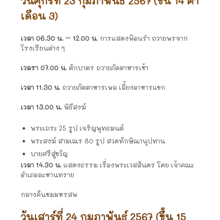
วันศุกร์ที่ 23 กุมภาพันธ์ 2567 (ขึ้น 14 ค่ำ
เดือน 3)
เวลา 06.30 น. – 12.00 น.
การแสดงฟ้อนรำ ถวายพรจาก
โรงเรียนต่าง ๆ
เวลรา 07.00 น.
ตักบาตร ถวายภัตตาหารเช้า
เวลา 11.30 น.
ถวายภัตตาหารเพล เลี้ยงอาหารแขก
เวลา 13.00 น.
พิธีสงฆ์
พระเถระ 25 รูป เจริญพุทธมนต์
พระสงฆ์ สามเณร 80 รูป สวดทักษิณานุปทาน
บายศรีสู่ขวัญ
เวลา 14.30 น.
แสดงธรรม เรื่องพระเวสสันดร โดย เจ้าคณะ
อำเภอละหานทราย
กลางคืนชมมหรสพ
วันเสาร์ที่ 24 กุมภาพันธ์ 2567 (ขึ้น 15