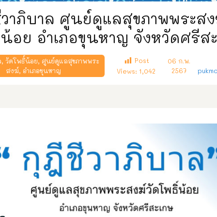
ีชีวาภิบาล ศูนย์ดูแลสุขภาพพระสงฆ
ิ์น้อย อำเภอขุนหาญ จังหวัดศรีส
Post
ล
,
วัดโพธิ์น้อย
,
ศูนย์ดูแลสุขภาพพระ
06 ก.พ.
สงฆ์
,
อำเภอขุนหาญ
2567
pukmo
Views:
1,042