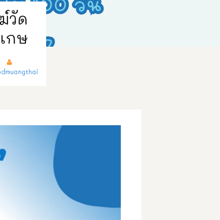
์วัด
ะเกษ
dmuangthai