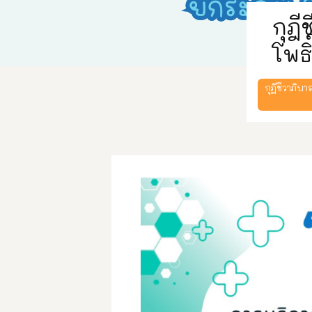
กุฎ
โพธ
กุฎีชีวาภิบา