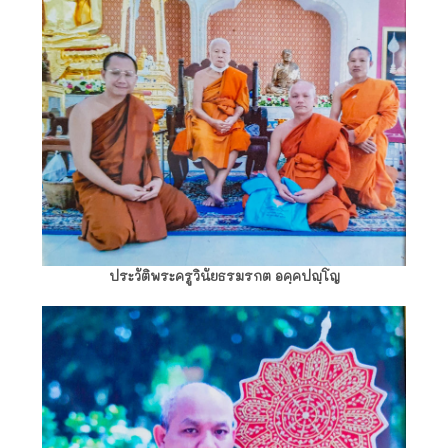
ประวัติพระครูวินัยธรมรกต อคฺคปญฺโญ