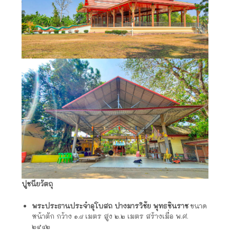
ปูชนียวัตถุ
พระประธานประจำอุโบสถ ปางมารวิชัย พุทธชินราช
ขนาด
หน้าตัก กว้าง ๑.๘ เมตร สูง ๒.๒ เมตร สร้างเมื่อ พ.ศ.
๒๕๔๒