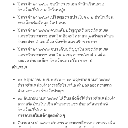
ปีการศึกษา ๒๕๓๑ จบนักธรรมเอก สำนักเรียนคณะ
จังหวัดศรีสะเกษ วัดโนนสูง
ปีการศึกษา ๒๕๓๙ เปรียญธรรมประโยค ๑-๒ สำนักเรียน
คณะจังหวัดพัทลุง วัดปากพล
ปีการศึกษา ๒๕๕๔ จบระดับปริญญาตรี มจร.วิทยาเขต
นครศรีธรรมราช สาขาวิชาสังคมวิทยามานุษยวิทยา ตำบล
ต้นมะม่วง อำเภอเมือง จังหวัดนครศรีธรรมราช
ปีการศึกษา ๒๕๕๗ จบระดับปริญญาโท มจร.วิทยาเขต
นครศรีธรรมราช สาขาวิชาพระพุทธศาสนา ตำบลต้น
มะม่วง อำเภอเมือง จังหวัดนครศรีธรรมราช
ตำแหน่ง
๒๑ พฤษภาคม พ.ศ. ๒๕๖๒ – ๑๙ พฤษภาคม พ.ศ. ๒๕๖๕
ดำรงตำแหน่งเจ้าอาวาสวัดไร่เหนือ ตำบลคลองทรายขาว
อำเภอกงหรา จังหวัดพัทลุง
๑๓ กันยายน พ.ศ. ๒๕๖๕ ได้รับแต่งตั้งให้ดำรงตำแหน่งเจ้า
อาวาสวัดบ้านโนนจิก ตำบลกระแชง อำเภอกันทรลักษ์
จังหวัดศรีสะเกษ
การอบรมในหลักสูตรต่าง ๆ
มีนาคม พ.ศ. ๒๕๕๔ ผ่านการอบรมตามโครงการอบรมเพื่อ