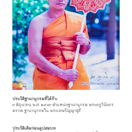
ประวัติฐานานุกรมที่ได้รับ
๙ มิถุนายน พ.ศ. ๒๕๔๙ ตำแหน่งฐานานุกรม พระครูวินัยธร
มรกต ฐานานุกรมใน พระเทพปัญญาสุธี
ประวัติเดิมก่อนอุปสมบท