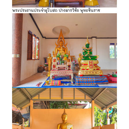
พระประธานประจำอุโบสถ ปางมารวิชัย พุทธชินราช