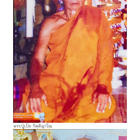
พระปู่เป้ย กิตฺติญาโณ