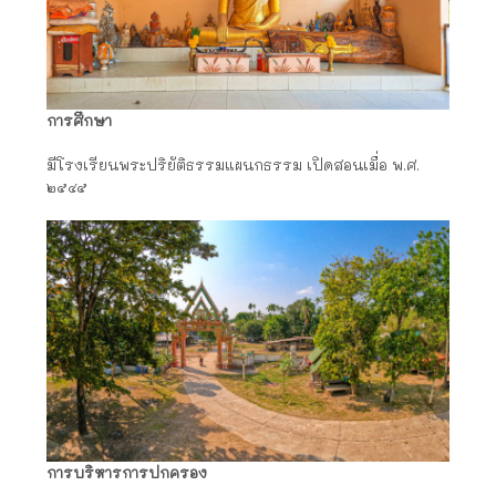
การศึกษา
มีโรงเรียนพระปริยัติธรรมแผนกธรรม เปิดสอนเมื่อ พ.ศ.
๒๕๔๕
การบริหารการปกครอง