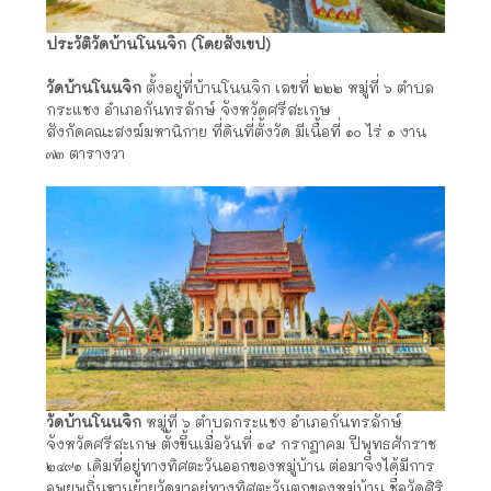
ประวัติวัดบ้านโนนจิก (โดยสังเขป)
วัดบ้านโนนจิก
ตั้งอยู่ที่บ้านโนนจิก เลขที่ ๒๒๒ หมู่ที่ ๖ ตำบล
กระแชง อำเภอกันทรลักษ์ จังหวัดศรีสะเกษ
สังกัดคณะสงฆ์มหานิกาย ที่ดินที่ตั้งวัด มีเนื้อที่ ๑๐ ไร่ ๑ งาน
๗๓ ตารางวา
วัดบ้านโนนจิก
หมู่ที่ ๖ ตำบลกระแชง อำเภอกันทรลักษ์
จังหวัดศรีสะเกษ ตั้งขึ้นเมื่อวันที่ ๑๕ กรกฎาคม ปีพุทธศักราช
๒๔๙๑ เดิมที่อยู่ทางทิศตะวันออกของหมู่บ้าน ต่อมาจึงได้มีการ
อพยพถิ่นฐานย้ายวัดมาอยู่ทางทิศตะวันตกของหมู่บ้าน ชื่อวัดศิริ