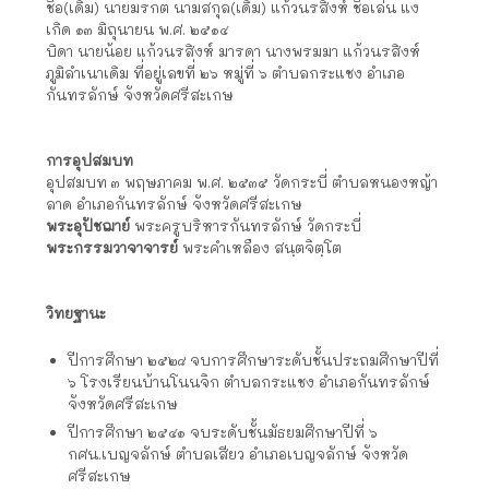
ชื่อ(เดิม) นายมรกต นามสกุล(เดิม) แก้วนรสิงห์ ชื่อเล่น แง
เกิด ๑๓ มิถุนายน พ.ศ. ๒๕๑๔
บิดา นายน้อย แก้วนรสิงห์ มารดา นางพรมมา แก้วนรสิงห์
ภูมิลำเนาเดิม ที่อยู่เลขที่ ๒๖ หมู่ที่ ๖ ตำบลกระแชง อำเภอ
กันทรลักษ์ จังหวัดศรีสะเกษ
การอุปสมบท
อุปสมบท ๓ พฤษภาคม พ.ศ. ๒๕๓๕ วัดกระบี่ ตำบลหนองหญ้า
ลาด อำเภอกันทรลักษ์ จังหวัดศรีสะเกษ
พระอุปัชฌาย์
พระครูบริหารกันทรลักษ์ วัดกระบี่
พระกรรมวาจาจารย์
พระคำเหลือง สนฺตจิตฺโต
วิทยฐานะ
ปีการศึกษา ๒๕๒๘ จบการศึกษาระดับชั้นประถมศึกษาปีที่
๖ โรงเรียนบ้านโนนจิก ตำบลกระแชง อำเภอกันทรลักษ์
จังหวัดศรีสะเกษ
ปีการศึกษา ๒๕๔๑ จบระดับชั้นมัธยมศึกษาปีที่ ๖
กศน.เบญจลักษ์ ตำบลเสียว อำเภอเบญจลักษ์ จังหวัด
ศรีสะเกษ