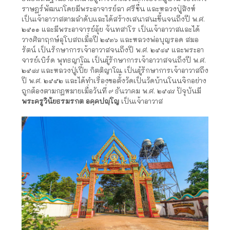
ราษฎร์พัฒนาโดยมีพระอาจารย์ลา ศรีชื่น และหลวงปู่สิงห์
เป็นเจ้าอาวาสตามลำดับและได้สร้างเสนาสนะขึ้นจนถึงปี พ.ศ.
๒๕๑๑ และมีพระอาจารย์อุ้ย จันทสาโร เป็นเจ้าอาวาสและได้
วางศิลาฤกษ์อุโบสถเมื่อปี ๒๕๓๖ และหลวงพ่อบุญรอด สมอ
รัตน์ เป็นรักษาการเจ้าอาวาสจนถึงปี พ.ศ. ๒๕๔๕ และพระอา
จารย์เบิร์ด พุทธญาโณ เป็นผู้รักษาการเจ้าอาวาสจนถึงปี พ.ศ.
๒๕๔๘ และหลวงปู่เปี้ย กิตติญาโณ เป็นผู้รักษาการเจ้าอาวาสถึง
ปี พ.ศ. ๒๕๕๒ และได้ทำเรื่องขอตั้งวัดเป็นวัดบ้านโนนจิกอย่าง
ถูกต้องตามกฎหมายเมื่อวันที่ ๙ ธันวาคม พ.ศ. ๒๕๔๘ ปัจุบันมี
พระครูวินัยธรมรกต อคฺคปญฺโญ
เป็นเจ้าอาวาส