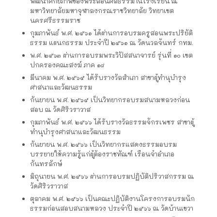
พัฒนาศักยภาพของพระสอนศีลธรรมในโรงเรียน ณ
มหาวิทยาลัยมหาจุฬาลงกรณราชวิทยาลัย วิทยาเขต
นครศรีธรรมราช
กุมภาพันธ์ พ.ศ. ๒๕๖๑ ได้ผ่านการอบรมครูสอนพระปริยัติ
ธรรม แผนกธรรม ประจำปี ๒๕๖๑ ณ วัดนวลจันทร์ กทม.
พ.ศ. ๒๕๖๓ ผ่านการอบรมพระวิปัสสนาจารย์ รุ่นที่ ๑๐ เขต
ปกครองคณะสงฆ์ ภาค ๑๘
มีนาคม พ.ศ. ๒๕๖๕ ได้รับรางวัลสำเภา สาขาผู้ทำนุบำรุง
ศาสนาและวัฒนธรรม
กันยายน พ.ศ. ๒๕๖๕ เป็นวิทยากรอบรมสนามหลวงก่อน
สอบ ณ วัดศิริวราวาส
กุมภาพันธ์ พ.ศ. ๒๕๖๖ ได้รับรางวัลธรรมจักรเพชร สาขาผู้
ทำนุบำรุงศาสนาและวัฒนธรรม
กันยายน พ.ศ. ๒๕๖๖ เป็นวิทยากรแสดงธรรมอบรม
บรรยายให้ความรู้แก่ผู้ต้องราชทัณฑ์ เรือนจำอำเภอ
กันทรลักษ์
มิถุนายน พ.ศ. ๒๕๖๖ ผ่านการอบรมปฏิบัติปริวาสกรรม ณ
วัดศิริวราวาส
ตุลาคม พ.ศ. ๒๕๖๖ เป็นคณะปฏิบัติงานโครงการอบรมนัก
ธรรมก่อนสอบสนามหลวง ประจำปี ๒๕๖๖ ณ วัดบ้านเขวา