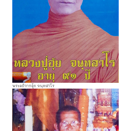
พระอธิการอุ้ย จนฺทสาโร