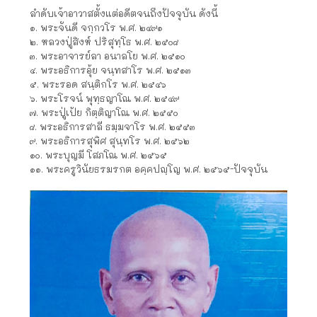
ลำดับเจ้าอาวาสตั้งแต่อดีตจนถึงปัจจุบัน ดังนี้
๑. พระจันดี จกฺกวโร พ.ศ. ๒๔๙๑
๒. หลวงปู่สิงห์ ปริสุทฺโธ พ.ศ. ๒๕๐๘
๓. พระอาจารย์ลา อนาลโย พ.ศ. ๒๕๑๐
๔. พระอธิการอุ้ย จนฺทสาโร พ.ศ. ๒๕๑๓
๕. พระรอด สนฺติกโร พ.ศ. ๒๕๔๖
๖. พระโรจน์ พุทฺธญาโณ พ.ศ. ๒๕๔๙
๗. พระปู่เป้ย กิตฺติญาโณ พ.ศ. ๒๕๕๐
๘. พระอธิการสาลี ธมฺมจาโร พ.ศ. ๒๕๕๓
๙. พระอธิการสุพิศ สุนฺทโร พ.ศ. ๒๕๖๒
๑๐. พระบุญมี โสภโณ พ.ศ. ๒๕๖๕
๑๑. พระครูวินัยธรมรกต อคฺคปญฺโญ พ.ศ. ๒๕๖๕-ปัจจุบัน