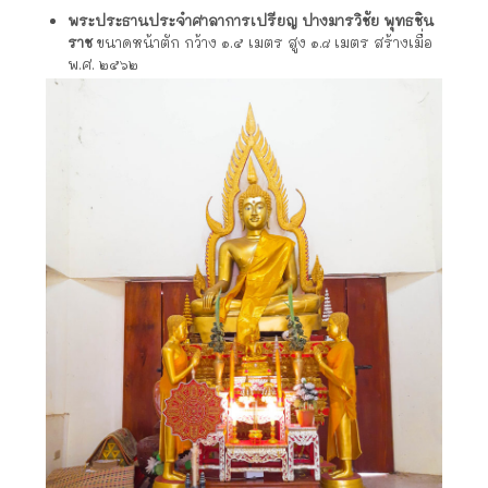
พระประธานประจำศาลาการเปรียญ ปางมารวิชัย
พุทธชิน
ราช
ขนาดหน้าตัก กว้าง ๑.๕ เมตร สูง ๑.๘ เมตร สร้างเมื่อ
พ.ศ. ๒๕๖๒