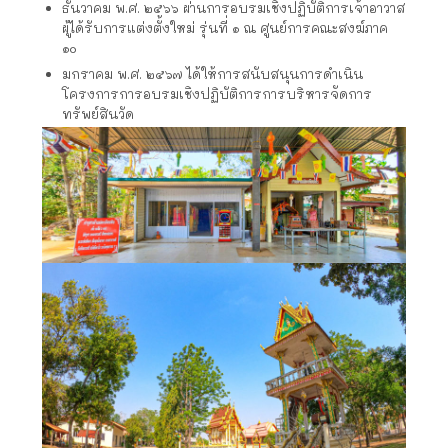
ธันวาคม พ.ศ. ๒๕๖๖ ผ่านการอบรมเชิงปฏิบัติการเจ้าอาวาส
ผู้ได้รับการแต่งตั้งใหม่ รุ่นที่ ๑ ณ ศูนย์การคณะสงฆ์ภาค
๑๐
มกราคม พ.ศ. ๒๕๖๗ ได้ให้การสนับสนุนการดำเนิน
โครงการการอบรมเชิงปฏิบัติการการบริหารจัดการ
ทรัพย์สินวัด