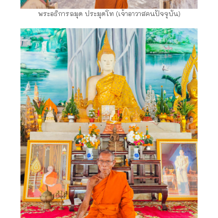
พระอธิการลมุด ประมุดโท (เจ้าอาวาสคนปัจจุบัน)