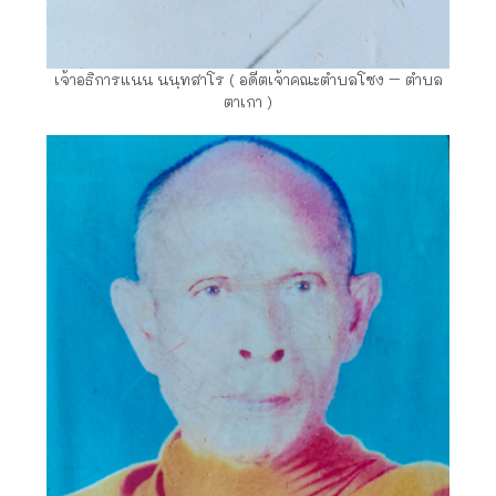
เจ้าอธิการแนน นนฺทสาโร ( อดีตเจ้าคณะตำบลโซง – ตำบล
ตาเกา )