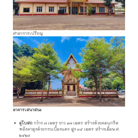
ศาลาการเปรียญ
อาคารเสนาสนะ
อุโบสถ
กว้าง ๗ เมตร ยาว ๑๗ เมตร สร้างด้วยคอนกรีต
หลังคามุงด้วยกระเบื้องแดง สูง ๓๕ เมตร สร้างเมื่อพ.ศ.
๒๕๒๘