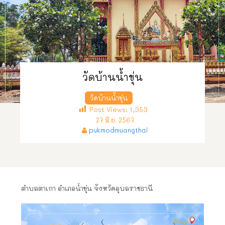
วัดบ้านน้ำขุ่น
วัดบ้านน้ำขุ่น
Post Views:
1,353
27 มิ.ย. 2567
pukmodmuangthai
ตำบลตาเกา อำเภอน้ำขุ่น จังหวัดอุบลราชธานี