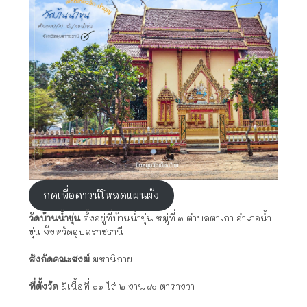
กดเพื่อดาวน์โหลดแผนผัง
วัดบ้านน้ำขุ่น
ตั้งอยู่ที่บ้านน้ำขุ่น หมู่ที่ ๓ ตำบลตาเกา อำเภอน้ำ
ขุ่น จังหวัดอุบลราชธานี
สังกัดคณะสงฆ์
มหานิกาย
ที่ตั้งวัด
มีเนื้อที่ ๑๑ ไร่ ๒ งาน ๘๐ ตารางวา