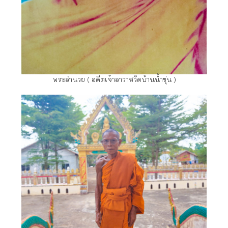
พระอำนวย ( อดีตเจ้าอาวาสวัดบ้านน้ำขุ่น )