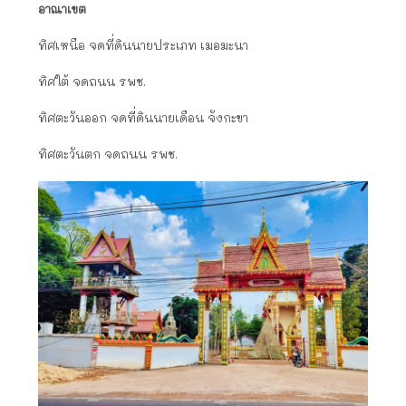
อาณาเขต
ทิศเหนือ จดที่ดินนายประเภท เมอมะนา
ทิศใต้ จดถนน รพช.
ทิศตะวันออก จดที่ดินนายเดือน จังกะขา
ทิศตะวันตก จดถนน รพช.