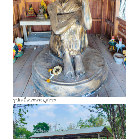
รูปเหมือนหลวงปู่สรวง