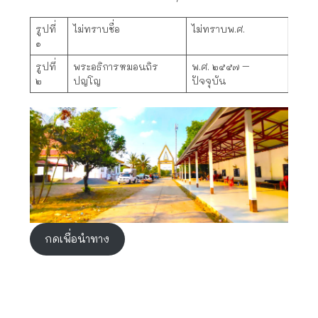
รูปที่
ไม่ทราบชื่อ
ไม่ทราบพ.ศ.
๑
รูปที่
พระอธิการหมอนถิร
พ.ศ. ๒๕๕๗ –
๒
ปญโญ
ปัจจุบัน
กดเพื่อนำทาง