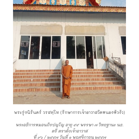
พระรุ่งนิรันดร์ วรสทฺโท (รักษาการเจ้าอาวาสวัดหนองหัวงัว)
พระอธิการหมอนถิรปญโญ อายุ ๕๕ พรรษา ๗ วิทยฐานะ นธ.
ตรี ตราตั้งเจ้าอาวาส
ที่ ๙๖ / ๒๕๕๗ วันที่ ๑ พฤศจิกายน ๒๕๕๗