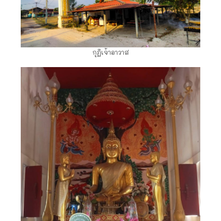
กุฏิเจ้าอาวาส