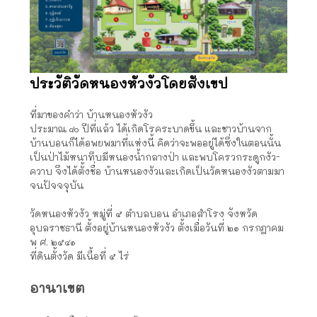
ประวัติวัดหนองหัวงัวโดยสังเขป
ที่มาของคำว่า บ้านหนองหัวงัว
ประมาณ ๘๐ ปีที่แล้ว ได้เกิดโรคระบาดขึ้น และชาวบ้านจาก
บ้านบอนก็ได้อพยพมาที่แห่งนี้ คิดว่าจะพออยู่ได้ซึ่งในตอนนั้น
เป็นป่าไม้หนาทึบมีหนองน้ำกลางป่า และพบโครวกระดูกงัว-
ควาบ จึงได้ตั้งชื่อ บ้านหนองงัวและเกิดเป็นวัดหนองงัวตามมา
จนปัจจจุบัน
วัดหนองหัวงัว หมู่ที่ ๕ ตำบลบอน อำเภอสำโรง จังหวัด
อุบลราชธานี ตั้งอยู่บ้านหนองหัวงัว ตั้งเมื่อวันที่ ๒๑ กรกฎาคม
พ ศ. ๒๕๔๑
ที่ดินตั้งวัด มีเนื้อที่ ๕ ไร่
อานาเขต