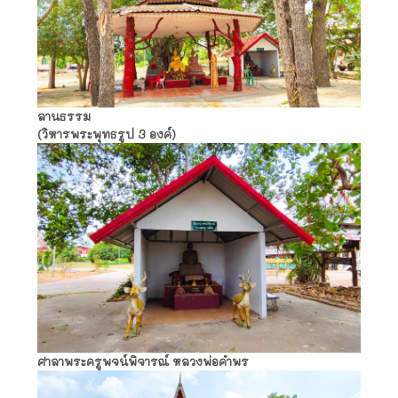
ลานธรรม
(วิหารพระพุทธรูป 3 องค์)
ศาลาพระครูพจน์พิจารณ์ หลวงพ่อคำพร