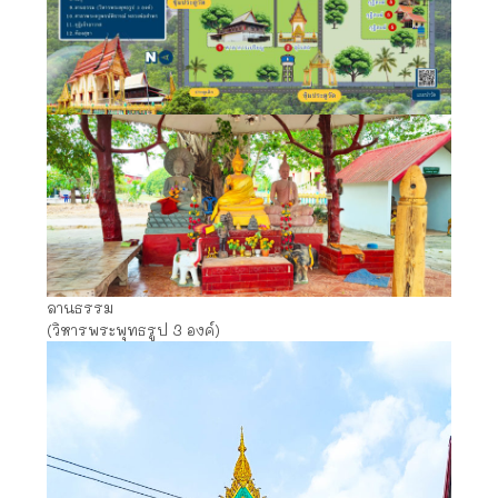
ลานธรรม
(วิหารพระพุทธรูป 3 องค์)