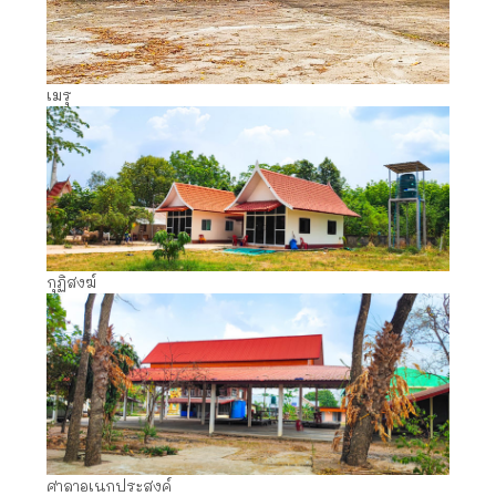
เมรุ
กุฏิสงฆ์
ศาลาอเนกประสงค์