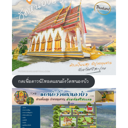
กดเพื่อดาวน์โหลดแผนผังวัดหนองบัว