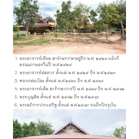
พระอาจารย์​เคียม มาจำพรรษาอยู่ถึง พ.ศ. ๒๕๒๔ แล้วก็
มรณะภาพลงในปี พ.ศ.๒๕๒๕
พระอาจารย์​สมควร ตั้งแต่ พ.ศ. ๒๕๒๕ ถึง พ.ศ.๒๕๒๙
หลวงพ่อเป้อะ ตั้งแต่ พ.ศ.๒๕๓๐ ถึง พ.ศ. ๒๕๓๘
พระอาจารย์​เต็ม มารักษาการ​ปี พ.ศ. ๒๕๓๘ ถึง พ.ศ. ๒๕๔๒
พระบุญติด ตั้งแต่ พ.ศ. ๒๕๔๒ ถึง พ.ศ.๒๕๔๘
พระอธิการ​ประเสริฐ​ ตั้งแต่ พ.ศ.๒๕๔๙ จนถึงปัจจุบัน​​