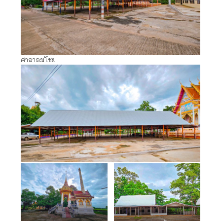
ศาลาลมโชย