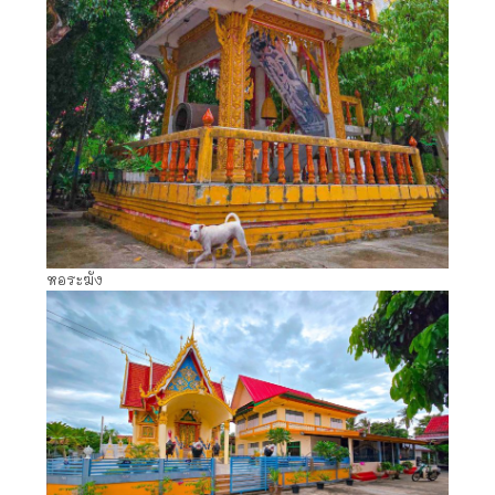
หอระฆัง