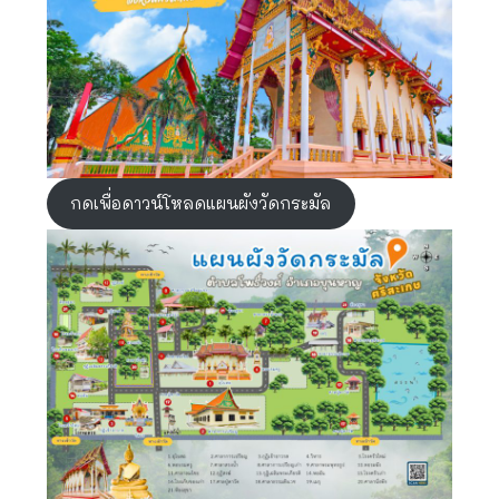
กดเพื่อดาวน์โหลดแผนผังวัดกระมัล