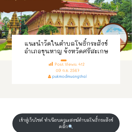
แนะนำวัดในตำบลโพธิ์กระสังข์
อำเภอขุนหาญ จังหวัดศรีสะเกษ
Post Views:
412
09 ก.ย. 2567
pukmodmuangthai
เข้าสู่เว็บไซต์ ทำเนียบคณะสงฆ์ตำบลโพธิ์กระสังข์
คลิ๊ก