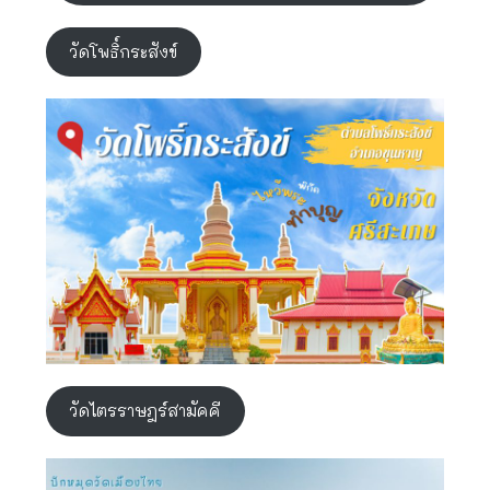
วัดโพธิ์กระสังข์
วัดไตรราษฎร์สามัคคี