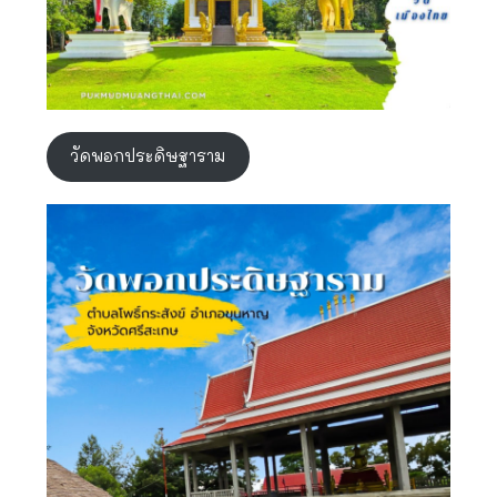
วัดพอกประดิษฐาราม