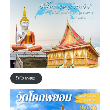
วัดโคกพยอม