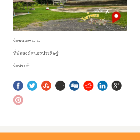
วัดหนองขนาน
ที่พักสงฆ์หนองประดิษฐ์
วัดสระดำ