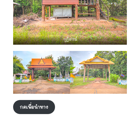
กุฏิสงฆ์
กดเพื่อนำทาง