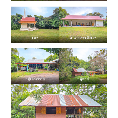
เมรุ
ศาลาธรรมสังเวช
กุฏิเจ้าอาวาส
กุฏิสงฆ์