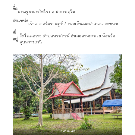
ชื่อ
พรครูชาครภัทโรบล ชาครธมฺโม
ตำแหน่ง
เจ้าอาวาสวัดราษฎร์ / รองเจ้าคณะอำเภอนาจะหลวย
ที่
วัดโนนสวาง ตำบลพรสรรค์ อำเภอนาจะหลวย จังหวัด
อยู่
อุบลราชธานี
หอกลอง