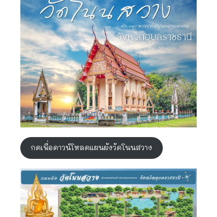
กดเพื่อดาวน์โหลดแผนผังวัดโนนสวาง