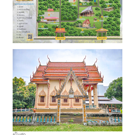
อุโบสถ