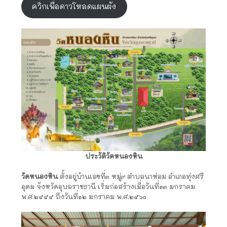
ควิกเพื่อดาวโหลดแผนผัง
ประวัติวัดหนองหิน
วัดหนองหิน
ตั้งอยู่บ้านเลขที่๓ หมู่๙ ตำบลนาห่อม อำเภอทุ่งศรี
อุดม จังหวัดอุบลราชธานี เริ่มก่อสร้างเมื่อวันที่๑๓ มกราคม
พ.ศ.๒๕๕๕ ถึงวันที่๑๒ มกราคม พ.ศ.๒๕๖๐