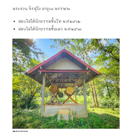
พระจวน จิรสุโภ อายุ๖๔ พรรษา๓
สอบไล่ได้นักธรรมชั้นโท พ.ศ.๒๕๖๒
สอบไล่ได้นักธรรมชั้นเอก พ.ศ.๒๕๖๓
หอกลอง