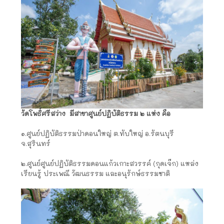
วัดโพธิ์ศรีสว่าง มีสาขาศูนย์ปฏิบัติธรรม ๒ แห่ง คือ
๑.ศูนย์ปฏิบัติธรรมป่าดอนใหญ่ ต.ทับใหญ่ อ.รัตนบุรี
จ.สุรินทร์
๒.ศูนย์ศูนย์ปฏิบัติธรรมดอนแก้วเกาะสวรรค์ (กุดเจ๊ก) แหล่ง
เรียนรู้ ประเพณี วัฒนธรรม และอนุรักษ์ธรรมชาติ