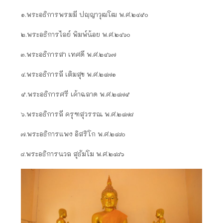
๑.พระอธิการพรมมี ปญฺญาวุฒโฒ พ.ศ.๒๔๕๐
๒.พระอธิการไลย์ พิมพ์น้อย พ.ศ.๒๔๖๐
๓.พระอธิการสา เทศดี พ.ศ.๒๔๖๗
๔.พระอธิการลี เติมสุข พ.ศ.๒๔๗๑
๕.พระอธิการศรี เค้าฉลาด พ.ศ.๒๔๗๕
๖.พระอธิการลี ครุฑสุวรรณ พ.ศ.๒๔๗๘
๗.พระอธิการแพง อิสริโก พ.ศ.๒๔๘๐
๘.พระอธิการนวล สุธัมโม พ.ศ.๒๔๘๖