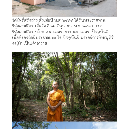
วัดโพธิ์ศรีสว่าง ตั้งเมื่อปี พ.ศ. ๒๔๕๕ ได้รับพระราชทาน
วิสุงคามสีมา เมื่อวันที่ ๒๒ มิถุนายน พ.ศ. ๒๕๓๗ เขต
วิสุงคามสีมา กว้าง ๑๒ เมตร ยาว ๒๔ เมตร ปัจจุบันมี
เนื้อที่ของวัดมีประมาณ ๑๖ ไร่ ปัจจุบันมี พระอธิการวิษณุ สิริ
จนฺโท เป็นเจ้าอาวาส