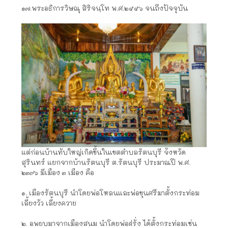
๑๗.พระอธิการวิษณุ สิริจนฺโท พ.ศ.๒๕๕๖ จนถึงปัจจุบัน
แต่ก่อนบ้านทับใหญ่เกิดขึ้นในเขตตำบลรัตนบุรี จังหวัด
สุรินทร์ แยกจากบ้านรัตนบุรี ต.รัตนบุรี ประมาณปี พ.ศ.
๒๓๙๖ มีเมือง ๓ เมือง คือ
๑. เมืองรัตนบุรี นำโดยพ่อโหลนและพ่อขุนศรีมาตั้งกระท่อม
เลี้ยงวัว เลี้ยงควาย
๒. อพยบมาจากเมืองสนม นำโดยพ่อฝรั่ง ได้ตั้งกระท่อมเช่น