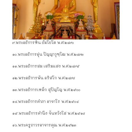
๙.พระอธิการหิน ธัมโยโต พ.ศ.๒๔๙๐
๑๐.พระอธิการอุ่น ปัญญาวุฑฺโฒ พ.ศ.๒๔๙๓
๑๑.พระอธิการสม เสริมแสง พ.ศ.๒๔๙๕
๑๒.พระอธิการพัน อริสโก พ.ศ.๒๔๙๘
๑๓.พระอธิการเหล็ก สุปัญโญ พ.ศ.๒๕๐๐
๑๔.พระอธิการคำภา อาจาโร พ.ศ.๒๕๐๔
๑๕.พระอธิการคำนึง จันทวังโส พ.ศ.๒๕๑๘
๑๖.พระครูถาวรอาจารคุณ พ.ศ.๒๕๒๓