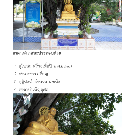
อาคาเสนาสนะประกอบด้วย
อุโบสถ สร้างเมื่อปี พ.ศ.๒๕๓๗
ศาลาการเปรียญ
กุฏิสงฆ์ จำนวน ๑ หลัง
ศาลาบำเพ็ญกุศล