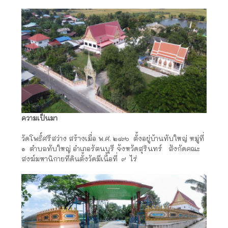
ความเป็นมา
วัดโพธิ์ศรีสว่าง สร้างเมื่อ พ.ศ. ๒๔๙๐ ตั้งอยู่บ้านทับใหญ่ หมู่ที่
๑ ตำบลทับใหญ่ อำเภอรัตนบุรี จังหวัดสุรินทร์ สังกัดคณะ
สงฆ์มหานิกายที่ดินตั้งวัดมีเนื้อที่ ๙ ไร่