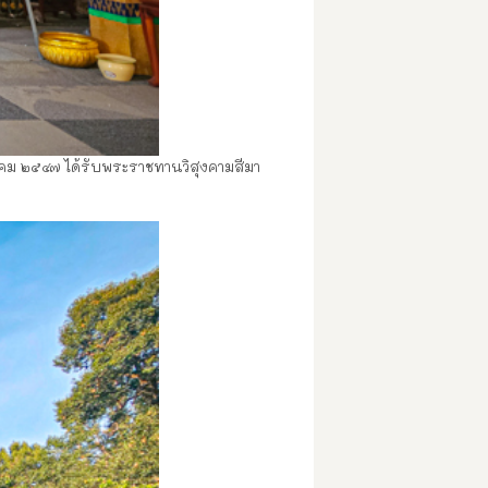
ันวาคม ๒๕๔๗ ได้รับพระราชทานวิสุงคามสีมา