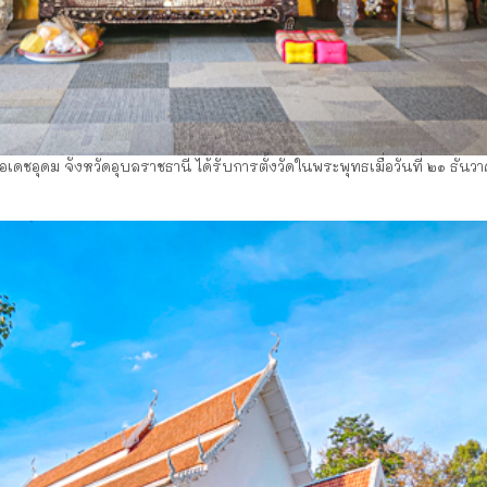
ำเภอเดชอุดม จังหวัดอุบลราชธานี ได้รับการตั้งวัดในพระพุทธเมื่อวันที่ ๒๑ ธ