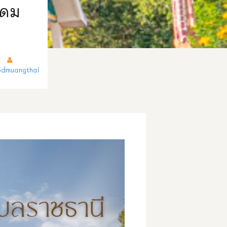
ุดม
dmuangthai