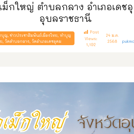
ดเม็กใหญ่ ตำบลกลาง อำเภอเดชอ
อุบลราชธานี
Post
ำบุญ
,
ข่าวประชาสัมพันธ์เมืองไทย
,
ทำบุญ
24 ม.ค.
Views:
ทย
,
วัดตำบลกลาง
,
วัดอำเภอเดชอุดม
2568
pukmo
1,192