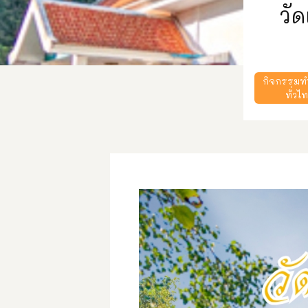
วั
กิจกรรมท
ทั่วไ