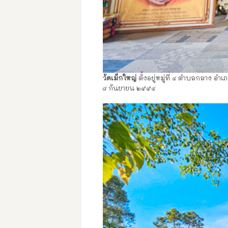
วัดเม็กใหญ่
ตั้งอยู่หมู่ที่ ๔ ตำบลกลาง อ
๘ กันยายน ๒๕๕๔