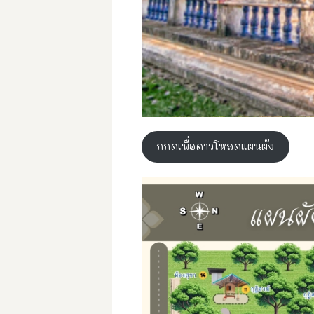
กกดเพื่อดาวโหลดแผนผัง