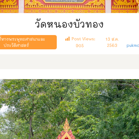
วัดหนองบัวทอง
Post Views:
ี่ทางพระพุทธศาสนาและ
13 ส.ค.
ประวัติศาสตร์
2563
pukmo
905