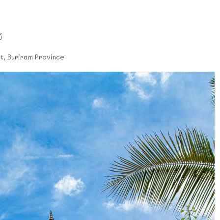
ย์
ct, Buriram Province