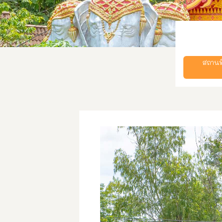
สถานท