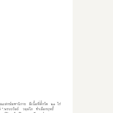
ะสงฆ์มหานิกาย มีเนื้อที่ตั้งวัด ๒๑ ไร่
“.พระถวัลย์ วลฺลโภ ชำเลืองฤทธิ์