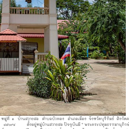
 หมู่ที่ ๑ บ้านสวายสอ ตำบลบัวทอง อำเภอเมือง จังหวัดบุรีรัมย์ สังกัดคณ
๕๐๙๔ ตั้งอยู่หมู่บ้านสวายสอ ปัจจุบันมี “ พระคระปทุมธรรมานุรักษ์ 