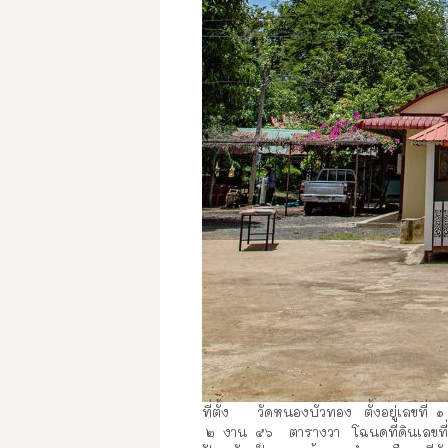
ที่ตั้ง วัดหนองบัวทอง ตั้งอยู่เลขที่ ๑
๒ งาน ๕๖ ตารางวา โฉนดที่ดินเลขที่ ๔