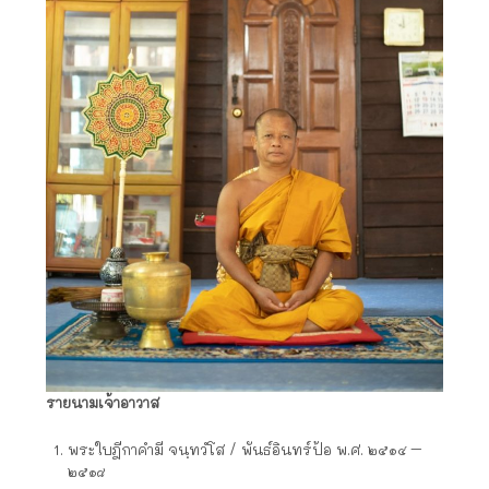
รายนามเจ้าอาวาส
พระใบฎีกาคำมี จนฺทวํโส / พันธ์อินทร์ป้อ พ.ศ. ๒๕๑๔ –
๒๕๑๘