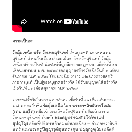
ความเป็นมา
วัดคุ้มเหนือ หรือ วัดเทพสุรินทร์
ตั้งอยู่เลขที่ ๖๖ ถนนเทพ
สุรินทร์ ตำบลในเมือง อำเภอเมือง จังหวัดสุรินทร์
วัดคุ้ม
เหนือ สร้างเป็นสำนักสงฆ์ที่ถูกต้องตามกฎหมาย เมื่อวันที่ ๑๔
เดือนเมษายน พ.ศ. ๒๕๑๔ ขออนุญาตสร้างวัดเมื่อวันที่ ๒ เดือน
ธันวาคม พ.ศ. ๒๕๒๖
โดยนายนิล งาขาว และนางสาวสดศรี
ภาสกานนท์ เป็นผู้ขออนุญาตสร้างวัด
ได้รับอนุญาตให้สร้างวัด
เมื่อวันที่ ๓๑ เดือนตุลาคม พ.ศ. ๒๕๒๗
ประกาศตั้งวัดในพระพุทธศาสนาเมื่อวันที่ ๑๖ เดือนกันยายน
พ.ศ. ๒๕๒๘ ในชื่อ
วัดคุ้มเหนือ
โดย
พระราชสิทธิการโกศล
(เทพ นนฺโท)
อดีตเจ้าคณะจังหวัดสุรินทร์ อดีตเจ้าอาวาส
วัดกลางสุรินทร์ ร่วมกับ
พระครูบรรณสารโกวิท (แป
สุปญฺโญ)
อดีตที่ปรึกษาเจ้าคณะอำเภอเมือง – อำเภอเขวาสินริ
นทร์ และ
พระครูปัญญาวุฒิสุนทร (คุน ปญฺญาวุฑฺโฒ)
อดีตที่