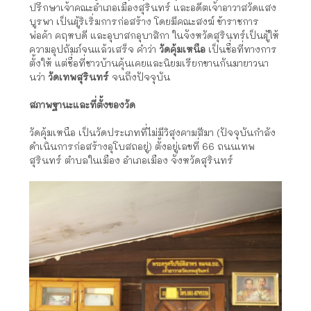
ปรึกษาเจ้าคณะอำเภอเมืองสุรินทร์ และอดีตเจ้าอาวาสวัดแสง
บูรพา เป็นผู้ริเริ่มการก่อสร้าง โดยมีคณะสงฆ์ ข้าราชการ
พ่อค้า คฤหบดี และอุบาสกอุบาสิกา ในจังหวัดสุรินทร์เป็นผู้ให้
ความอุปถัมภ์จนแล้วเสร็จ คำว่า
วัดคุ้มเหนือ
เป็นชื่อที่ทางการ
ตั้งให้ แต่ชื่อที่ชาวบ้านคุ้นเคยและนิยมเรียกขานกันมายาวนา
นว่า
วัดเทพสุรินทร์
จนถึงปัจจุบัน
สภาพฐานะและที่ตั้งของวัด
วัดคุ้มเหนือ เป็นวัดประเภทที่ไม่มีวิสุงคามสีมา (ปัจจุบันกำลัง
ดำเนินการก่อสร้างอุโบสถอยู่) ตั้งอยู่เลขที่ 66 ถนนเทพ
สุรินทร์ ตำบลในเมือง อำเภอเมือง จังหวัดสุรินทร์