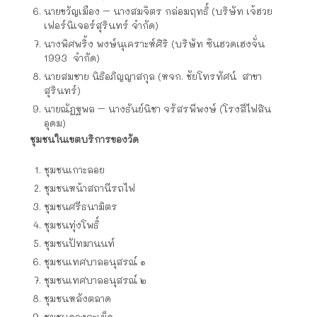
นายขวัญเมือง – นางสมจิตร กล่อมฤทธิ์ (บริษัท เจ้ฮวย
เฟอร์นิเจอร์สุรินทร์ จำกัด)
นางพิศพริ้ง พงษ์นุเคราะห์ศิริ (บริษัท ซินฮวดเฮงจั่น
1993 จำกัด)
นายสมชาย นิธิอภิญญาสกุล (หจก. ชัยโทรทัศน์ สาขา
สุรินทร์)
นายณัฏฐพล – นางธันย์นิชา จรัสรพีพงษ์ (โรงสีไฟสิน
อุดม)
ชุมชนในเขตบริการของวัด
ชุมชนเกาะลอย
ชุมชนหน้าสถานีรถไฟ
ชุมชนศรีธนามิตร
ชุมชนทุ่งโพธิ์
ชุมชนปัทมานนท์
ชุมชนเทศบาลอนุสรณ์ ๑
ชุมชนเทศบาลอนุสรณ์ ๒
ชุมชนหลังตลาด
ชุมชนดองกะเม็ด