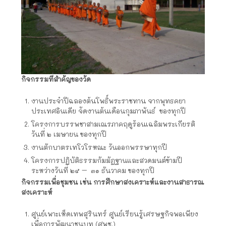
กิจกรรมที่สำคัญของวัด
งานประจำปีฉลองต้นโพธิ์พระราชทาน จากพุทธคยา
ประเทศอินเดีย จัดงานต้นเดือนกุมภาพันธ์ ของทุกปี
โครงการบรรพชาสามเณรภาคฤดูร้อนเฉลิมพระเกียรติ
วันที่ ๒ เมษายน ของทุกปี
งานตักบาตรเทโวโรหณะ วันออกพรรษาทุกปี
โครงการปฏิบัติธรรมกัมมัฏฐานและสวดมนต์ข้ามปี
ระหว่างวันที่ ๒๕ – ๓๑ ธันวาคม ของทุกปี
กิจกรรมเพื่อชุมชน เช่น การศึกษาสงเคราะห์และงานสาธารณ
สงเคราะห์
ศูนย์เพาะเห็ดเทพสุรินทร์ ศูนย์เรียนรู้เศรษฐกิจพอเพียง
เพื่อการพัฒนาชนบท (ศพช.)