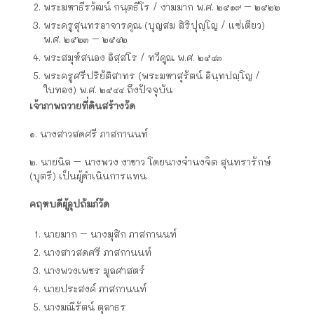
พระมหาธีรวัฒน์ กนฺตธีโร / งามมาก พ.ศ. ๒๕๑๙ – ๒๕๒๒
พระครูสุนทรอาจารคุณ (บุญสม สิริปุญฺโญ / แซ่เตียว)
พ.ศ. ๒๕๒๓ – ๒๕๔๒
พระสมุห์สนอง อิสฺสโร / ทวีคูณ พ.ศ. ๒๕๔๓
พระครูศรีปริยัติสาทร (พระมหาสุรัตน์ อินฺทปญฺโญ /
ใบทอง) พ.ศ. ๒๕๔๔ ถึงปัจจุบัน
เจ้าภาพถวายที่ดินสร้างวัด
๑. นางสาวสดศรี ภาสกานนท์
๒. นายนิล – นางพวง งาขาว โดยนางจำนงจิต สุนทรารักษ์
(บุตรี) เป็นผู้ดำเนินการแทน
คฤหบดีผู้อุปถัมภ์วัด
นายมาก – นางมุสิก ภาสกานนท์
นางสาวสดศรี ภาสกานนท์
นางพวงเพชร มูลศาสตร์
นายประสงค์ ภาสกานนท์
นางมณีรัตน์ ตุลาธร