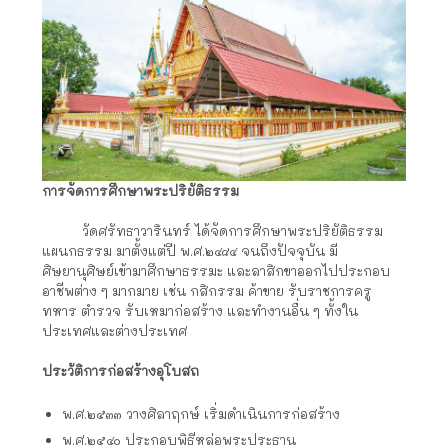
การจัดการศึกษาพระปริยัติธรรม
วัดศรัทธาวารินทร์ ได้จัดการศึกษาพระปริยัติธรรม
แผนกธรรม มาตั้งแต่ปี พ.ศ.๒๔๘๔ จนถึงปัจจุบัน มี
ศิษยานุศิษย์เข้ามาศึกษาธรรมะ และลาสิกขาออกไปประกอบ
อาชีพต่าง ๆ มากมาย เช่น กสิกรรม ค้าขาย รับราชการครู
ทหาร ตำรวจ รับเหมาก่อสร้าง และทำงานอื่น ๆ ทั้งใน
ประเทศและต่างประเทศ
ประวัติการก่อสร้างอุโบสถ
พ.ศ.๒๕๓๓ วางศิลาฤกษ์ เริ่มดำเนินการก่อสร้าง
พ.ศ.๒๕๔๐ ประกอบพิธีหล่อพระประธาน