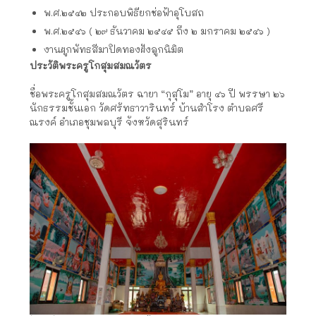
พ.ศ.๒๕๔๒ ประกอบพิธียกช่อฟ้าอุโบสถ
พ.ศ.๒๕๔๖ ( ๒๙ ธันวาคม ๒๕๔๕ ถึง ๒ มกราคม ๒๕๔๖ )
งานผูกพัทธสีมาปิดทองฝังลูกนิมิต
ประวัติพระครูโกสุมสมณวัตร
ชื่อพระครูโกสุมสมณวัตร ฉายา “กุสุโม” อายุ ๔๖ ปี พรรษา ๒๖
นักธรรมชั้นเอก วัดศรัทธาวารินทร์ บ้านสำโรง ตำบลศรี
ณรงค์ อำเภอชุมพลบุรี จังหวัดสุรินทร์