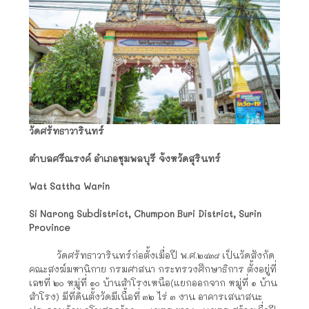
วัดศรัทธาวารินทร์
ตำบลศรีณรงค์ อำเภอชุมพลบุรี จังหวัดสุรินทร์
Wat Sattha Warin
Si Narong Subdistrict, Chumpon Buri District, Surin
Province
วัดศรัทธาวารินทร์ก่อตั้งเมื่อปี พ.ศ.๒๔๓๘ เป็นวัดสังกัด
คณะสงฆ์มหานิกาย กรมศาสนา กระทรวงศึกษาธิการ ตั้งอยู่ที่
เลขที่ ๒๐ หมู่ที่ ๑๐ บ้านสำโรงเหนือ(แยกออกจาก หมู่ที่ ๑ บ้าน
สำโรง) มีที่ดินตั้งวัดมีเนื้อที่ ๓๒ ไร่ ๓ งาน อาคารเสนาสนะ