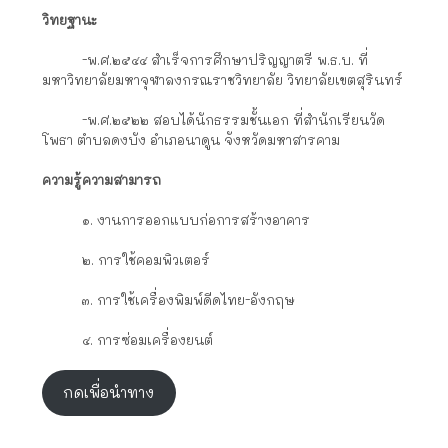
วิทยฐานะ
-พ.ศ.๒๕๔๔ สำเร็จการศึกษาปริญญาตรี พ.ธ.บ. ที่
มหาวิทยาลัยมหาจุฬาลงกรณราชวิทยาลัย วิทยาลัยเขตสุรินทร์
-พ.ศ.๒๕๒๒ สอบได้นักธรรมชั้นเอก ที่สำนักเรียนวัด
โพธา ตำบลดงบัง อำเภอนาดูน จังหวัดมหาสารคาม
ความรู้ความสามารถ
๑. งานการออกแบบก่อการสร้างอาคาร
๒. การใช้คอมพิวเตอร์
๓. การใช้เครื่องพิมพ์ดีดไทย-อังกฤษ
๔. การซ่อมเครื่องยนต์
กดเพื่อนำทาง