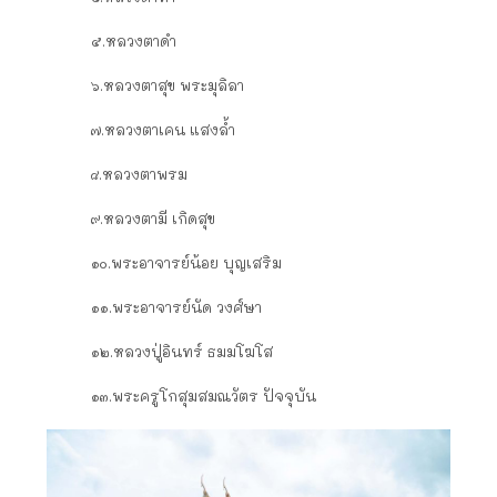
๕.หลวงตาดำ
๖.หลวงตาสุข พระมุลิลา
๗.หลวงตาเคน แสงล้ำ
๘.หลวงตาพรม
๙.หลวงตามี เกิดสุข
๑๐.พระอาจารย์น้อย บุญเสริม
๑๑.พระอาจารย์นัด วงศ์ษา
๑๒.หลวงปู่อินทร์ ธมมโฆโส
๑๓.พระครูโกสุมสมณวัตร ปัจจุบัน