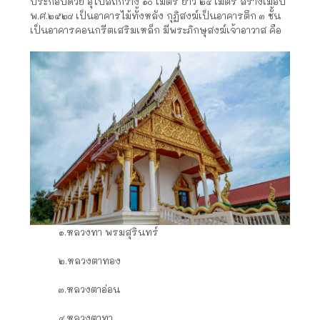
ประกอบด้วย อุโบสถกว้าง ๑๐ เมตร ยาว ๒๔ เมตร สร้างเมื่อปี
พ.ศ.๒๕๒๘ เป็นอาคารไม้ทั้งหลัง กุฏิสงฆ์เป็นอาคารตึก ๓ ชั้น
เป็นอาคารคอนกรีตเสริมเหล็ก มีพระภิกษุสงฆ์เจ้าอาวาส คือ
๑.หลวงทา พรมสุรินทร์
๒.หลวงตาทอง
๓.หลวงตาอ่อน
๔.หลวงตาทา