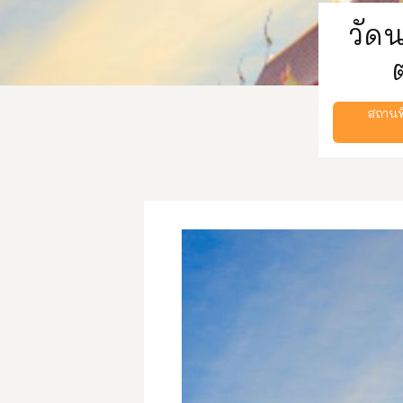
วัด
สถานท