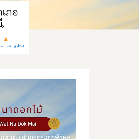
ำเภอ
ี
dmuangthai