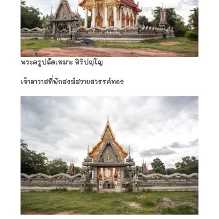
พระครูปลัดเหมาะ สิริปญฺโญ
เจ้าอาวาสที่พักสงฆ์สวายสวรรค์ทอง