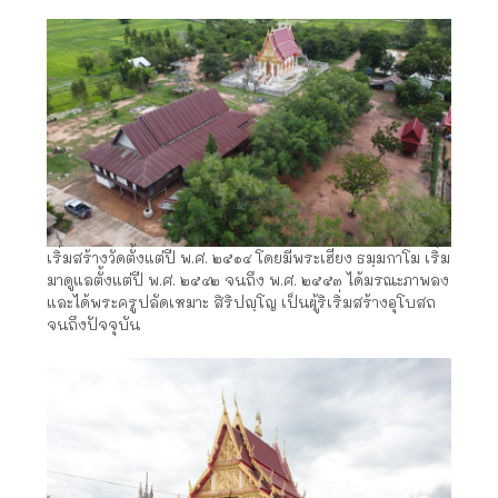
เริ่มสร้างวัดตั้งแต่ปี พ.ศ. ๒๕๑๔ โดยมีพระเฮียง ธมฺมกาโม เริ่ม
มาดูแลตั้งแต่ปี พ.ศ. ๒๕๔๒ จนถึง พ.ศ. ๒๕๕๓ ได้มรณะภาพลง
และได้พระครูปลัดเหมาะ สิริปญฺโญ เป็นผู้ริเริ่มสร้างอุโบสถ
จนถึงปัจจุบัน