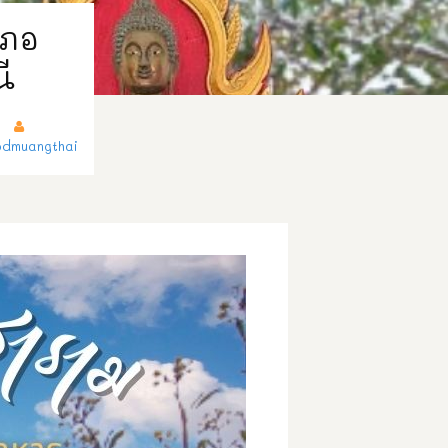
เภอ
นี
dmuangthai