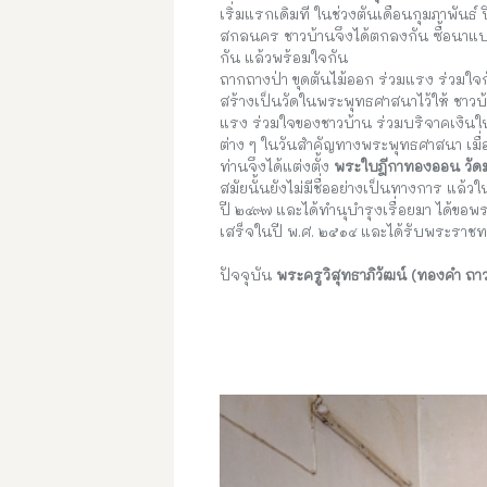
เริ่มแรกเดิมที ในช่วงตันเดือนกุมภาพันธ์ ป
สกลนคร ชาวบ้านจึงได้ตกลงกัน ซื้อนาแป
กัน แล้วพร้อมใจกัน
ถากถางป่า ขุดตันไม้ออก ร่วมแรง ร่วมใจก
สร้างเป็นวัดในพระพุทธศาสนาไว้ให้ ชาวบ้า
แรง ร่วมใจของชาวบ้าน ร่วมบริจาคเงินใ
ต่าง ๆ ในวันสำคัญทางพระพุทธศาสนา เมื
ท่านจึงได้แต่งตั้ง
พระใบฎีกาทองออน วัด
สมัยนั้นยังไม่มีชื่ออย่างเป็นทางการ แล้ว
ปี ๒๔๙๗ และได้ทำนุบำรุงเรื่อยมา ได้ขอพ
เสร็จในปี พ.ศ. ๒๕๑๔ และได้รับพระราชทาน
ปัจจุบัน
พระครูวิสุทธาภิวัฒน์ (ทองคำ ถา