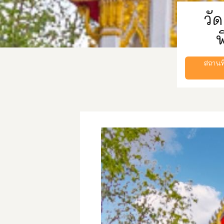
วั
พ
สถานท