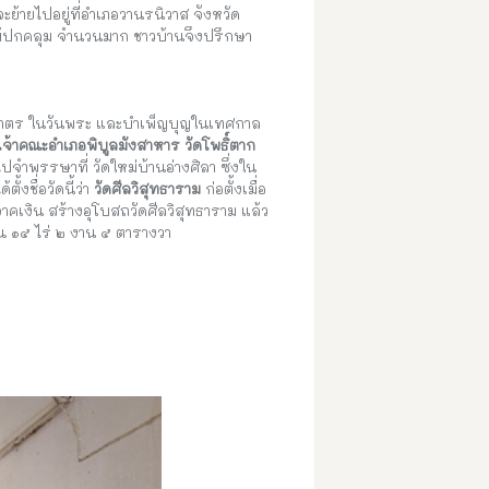
จะย้ายไปอยู่ที่อำเภอวานรนิวาส จังหวัด
ไม้ปกคลุม จำนวนมาก ชาวบ้านจึงปรึกษา
ักบาตร ในวันพระ และบำเพ็ญบุญในเทศกาล
เจ้าคณะอำเภอพิบูลมังสาหาร วัดโพธิ์ตาก
จำพรรษาที่ วัดใหม่บ้านอ่างศิลา ซึ่งใน
้ตั้งชื่อวัดนี้ว่า
วัดศีลวิสุทธาราม
ก่อตั้งเมื่อ
าคเงิน สร้างอุโบสถวัดศีลวิสุทธาราม แล้ว
าณ ๑๕ ไร่ ๒ งาน ๕ ตารางวา