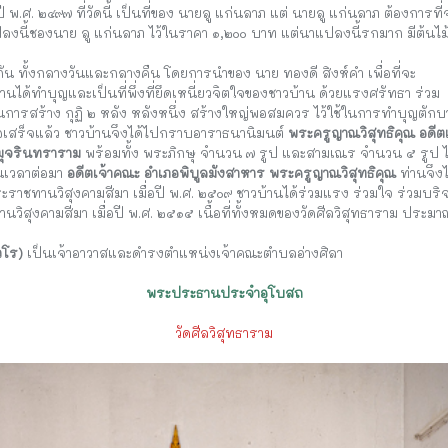
ี พ.ศ. ๒๔๙๗ ที่วัดนี้ เป็นที่ของ นายลู แก่นลาภ แต่ นายลู แก่นลาภ ต้องการที่
ลงนี้ชองนาย ลู แก่นลาภ ไว้ในราคา ๑,๒๐๐ บาท แต่นาแปลงนี้รกมาก มีต้น
ัน ทั้งกลางวันและกลางคืน โดยการนำของ นาย ทองดี สิงห์คำ เพื่อที่จะ
นได้ทำบุญและเป็นที่พึ่งที่ยึดเหนี่ยวจิตใจของชาวบ้าน ด้วยแรงศรัทธา ร่วม
นการสร้าง กุฏิ ๒ หลัง หลังหนึ่ง สร้างใหญ่พอสมควร ไว้ใช้ในการทำบุญต
่อเสร็จแล้ว ชาวบ้านจึงได้ไปกราบอาราธนานิมนต์
พระครูญาณวิสุทธิคุณ
อดีต
มุจรินทราราม
พร้อมทั้ง พระภิกษุ จำนวน ๗ รูป และสามเณร จำนวน ๕ รูป ไป
ในเวลาต่อมา
อดีตเจ้าคณะ อำเภอพิบูลมังสาหาร พระครูญาณวิสุทธิคุณ
ท่านจึงได
ระราชทานวิสุงคามสีมา เมื่อปี พ.ศ. ๒๕๐๙ ชาวบ้านได้ร่วมแรง ร่วมใจ ร่วมบริจ
วิสุงคามสีมา เมื่อปี พ.ศ. ๒๕๑๕ เนื้อที่ทั้งหมดของวัดศีลวิสุทธาราม ประม
วโร)
เป็นเจ้าอาวาสและดำรงตำแหน่งเจ้าคณะตำบลอ่างศิลา
พระประธานประจำอุโบสถ
วัดศีลวิสุทธาราม