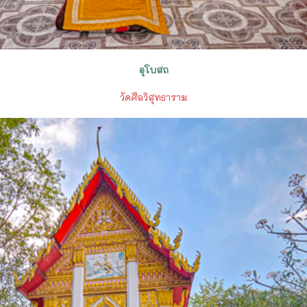
อุโบสถ
วัดศีลวิสุทธาราม