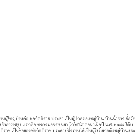
มีท่านผู้ใหญ่บ้านคือ พ่อกิตติราช ประดา เป็นผู้ปกครองหมู่บ้าน บ้านน้ำจาง ชื่อ
เจ้าอาวาสรูปแรกคือ หลวงพ่อธรรมมา โกวิสโส ต่อมาเมื่อปี พ.ศ. ๒๔๔๗ ได้เปล
ตติราช เป็นชื่อของพ่อกิตติราช ประดา) ซึ่งท่านได้เป็นผู้ริเริ่มก่อตังหมู่บ้านและ