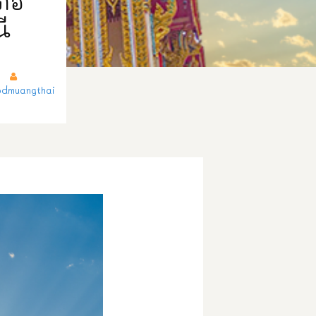
เภอ
นี
dmuangthai