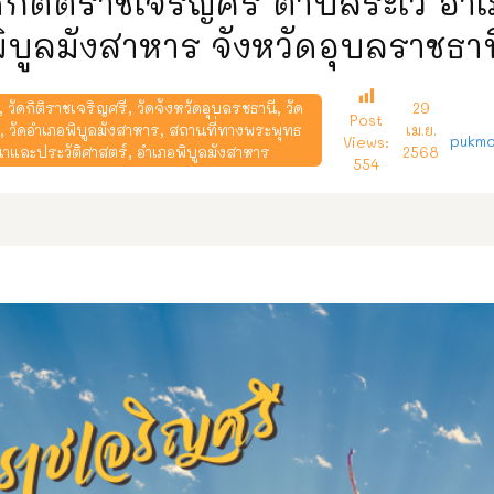
ดกิตติราชเจริญศรี ตำบลระเว อำ
ิบูลมังสาหาร จังหวัดอุบลราชธา
,
วัดกิติราชเจริญศรี
,
วัดจังหวัดอุบลรชธานี
,
วัด
29
Post
ว
,
วัดอำเภอพิบูลมังสาหาร
,
สถานที่ทางพระพุทธ
เม.ย.
pukmo
Views:
าและประวัติศาสตร์
,
อำเภอพิบูลมังสาหาร
2568
554