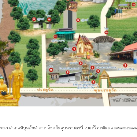
ตำบลระเว อำเภอพิบูลมังสาหาร จังหวัดอุบลราชธานี เบอร์โทรติดต่อ ๐๙๗๙๖๔๑๘๘