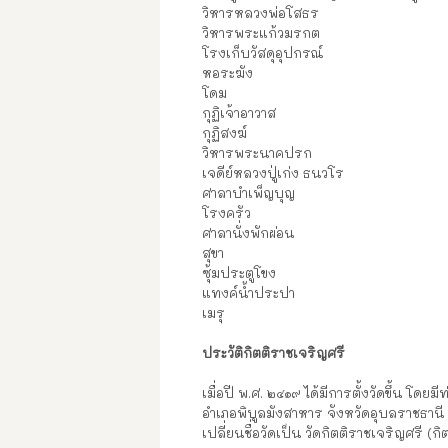
วิหารหลวงพ่อโสธร
วิหารพระแก้วมรกต
โรงเก็บวัสดุอุปกรณ์
หอระฆัง
โดม
กุฏิเจ้าอาวาส
กุฏิสงฆ์
วิหารพระนาคปรก
เจดีย์หลวงปู่เก่ง ธนวโร
ศาลาบำเพ็ญบุญ
โรงครัว
ศาลานั่งพักผ่อน
สุขา
ซุ้มประตูโขง
แทงค์น้ำประปา
เมรุ
ประวัติกิตติราชเจริญศรี
เมื่อปี พ.ศ. ๒๔๑๙ ได้มีการตั้งวัดขึ้น โดย
อำเภอพิบูลมังสาหาร จังหวัดอุบลราชธานี 
เปลี่ยนชื่อวัดเป็น วัดกิตติราชเจริญศรี (กิ