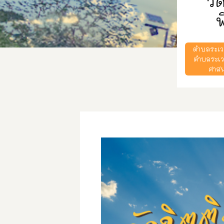
วั
พ
ตำบลระเว
ตำบลระเ
ศาสน