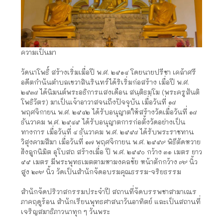
ความเป็นมา
วัดนาโพธิ์ สร้างเริ่มเมื่อปี พ.ศ. ๒๕๑๔ โดยนายปรีชา เคล้าศรี
อดีตกำนันตำบลเขวาสินรินทร์ได้ริเริ่มก่อสร้าง เมื่อปี พ.ศ.
๒๕๓๘ ได้นิมนต์พระอธิการแสงเดือน สนฺติธมฺโม (พระครูสันติ
โพธิวัตร) มาเป็นเจ้าอาวาสจนถึงปัจจุบัน เมื่อวันที่ ๑๘
พฤศจิกายน พ.ศ. ๒๕๔๒ ได้รับอนุญาตให้สร้างวัดเมื่อวันที่ ๑๘
ธันวาคม พ.ศ. ๒๕๔๕ ได้รับอนุญาตการก่อตั้งวัดอย่างเป็น
ทางการ เมื่อวันที่ ๔ ธันวาคม พ.ศ. ๒๕๕๘ ได้รับพระราชทาน
วิสุงคามสีมา เมื่อวันที่ ๑๗ พฤศจิกายน พ.ศ. ๒๕๕๙ พิธีตัดหวาย
ฝังลูกนิมิต อุโบสถ สร้างเมื่อ ปี พ.ศ. ๒๕๕๐ กว้าง ๓๑ เมตร ยาว
๕๕ เมตร มีพระพุทธเมตตามหามงคลชัย หน้าตักกว้าง ๙๙ นิ้ว
สูง ๒๙๙ นิ้ว วัดเป็นสำนักจัดอบรมคุณธรรม-จริยธรรม
สำนักจัดปริวาสกรรมประจำปี สถานที่จัดบรรพชาสามาเณร
ภาคฤดูร้อน สำนักเรียนพุทธศาสนาวันอาทิตย์ และเป็นสถานที่
เจริญสมาธิภาวนาทุก ๆ วันพระ