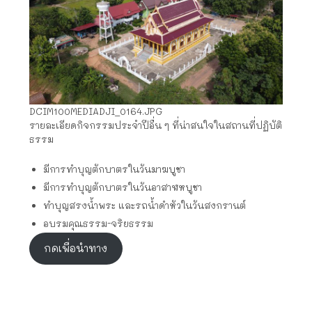
DCIM100MEDIADJI_0164.JPG
รายละเอียดกิจกรรมประจำปีอื่น ๆ ที่น่าสนใจในสถานที่ปฏิบัติ
ธรรม
มีการทำบุญตักบาตรในวันมาฆบูชา
มีการทำบุญตักบาตรในวันอาสาฬหบูชา
ทำบุญสรงน้ำพระ และรถน้ำดำหัวในวันสงกรานต์
อบรมคุณธรรม-จริยธรรม
กดเพื่อนำทาง