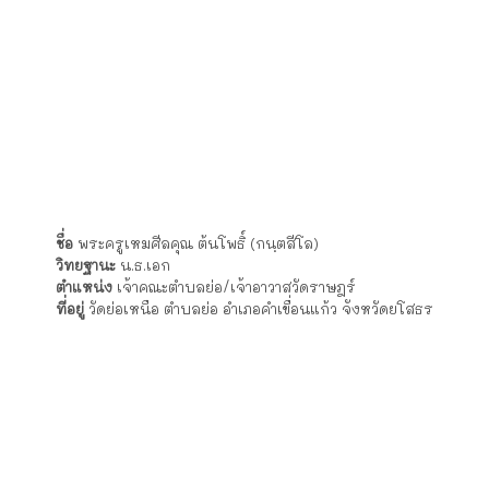
ชื่อ
พระครูโพธิเขตศีลคุณ นาระธรรม (กนฺตสีโล)