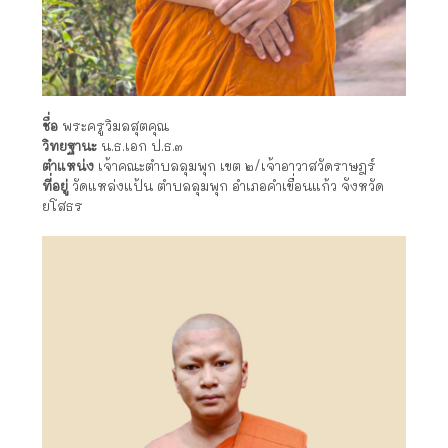
ชื่อ
พระครูวิมลสุตคุณ
วิทยฐานะ
น.ธ.เอก ป.ธ.๓
ตำแหน่ง
เจ้าคณะตำบลลุมพุก เขต ๒/เจ้าอาวาสวัดราษฎร์
ที่อยู่
วัดแหล่งแป้น ตำบลลุมพุก อำเภอคำเขื่อนแก้ว จังหวัด
ยโสธร