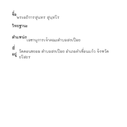
ชื่อ
พระมหาสุพรรณ์ อินทมาส (วิสารโท)
วิทยฐานะ
น.ธ.เอก ป.ธ.๔ ศษ.ม.
ตำแหน่ง
เจ้าคณะตำบลสงเปือย/เจ้าอาวาสวัดราษฎร์
ที่อยู่
วัดกุดตากล้า ตำบลสงเปือย อำเภอคำเขื่อนแก้ว จังหวัด
ยโสธร