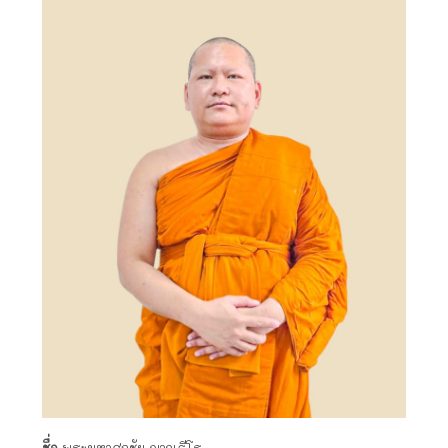
ชื่อ
พระมหาศุภชัย ญาณธีโร