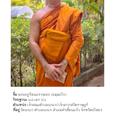
ชื่อ
พระครูรัตนธรรมทร (ธมฺมธโร)
วิทยฐานะ
น.ธ.เอก ป.๖
ตำแหน่ง
เจ้าคณะตำบลนาแก/เจ้าอาวาสวัดราษฎร์
ที่อยู่
วัดนาแก ตำบลนาแก อำเภอคำเขื่อนแก้ว จังหวัดยโสธร