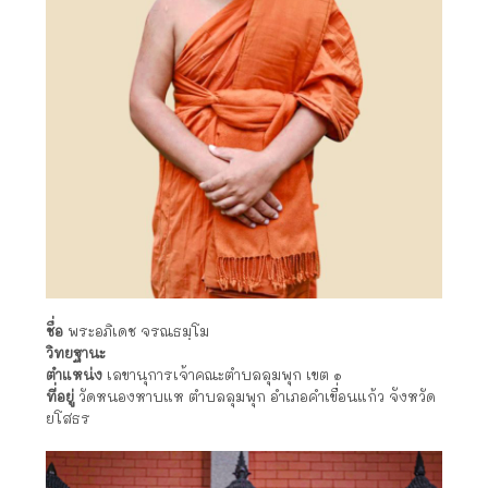
ชื่อ
พระอภิเดช จรณธมฺโม
วิทยฐานะ
ตำแหน่ง
เลขานุการเจ้าคณะตำบลลุมพุก เขต ๑
ที่อยู่
วัดหนองหาบแห ตำบลลุมพุก อำเภอคำเขื่อนแก้ว จังหวัด
ยโสธร