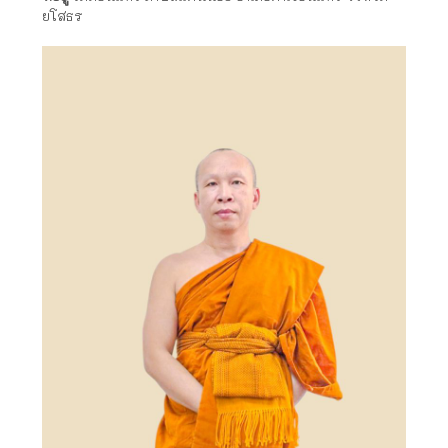
ยโสธร