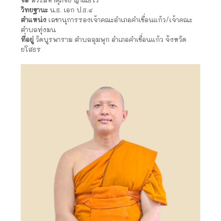
วิทยฐานะ
น.ธ. เอก ป.ธ.๔
ตำแหน่ง
เลขานุการรองเจ้าคณะอำเภอคำเขื่อนแก้ว/เจ้าคณะ
ตำบลทุ่งมน
ที่อยู่
วัดบูรพาราม ตำบลลุมพุก อำเภอคำเขื่อนแก้ว จังหวัด
ยโสธร