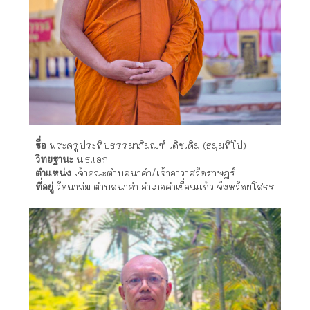
ชื่อ
พระครูประทีปธรรมาภิมณฑ์ เดิชเดิม (ธมฺมทีโป)
วิทยฐานะ
น.ธ.เอก
ตำแหน่ง
เจ้าคณะตำบลนาคำ/เจ้าอาวาสวัดราษฎร์
ที่อยู่
วัดนาถ่ม ตำบลนาคำ อำเภอคำเขื่อนแก้ว จังหวัดยโสธร