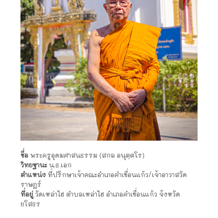
ชื่อ
พระครูอุดมศาสนธรรม (สกล อนุตฺตโร)
วิทยฐานะ
น.ธ.เอก
ตำแหน่ง
ที่ปรึกษาเจ้าคณะอำเภอคำเขื่อนแก้ว/เจ้าอาวาสวัด
ราษฎร์
ที่อยู่
วัดเหล่าไฮ ตำบลเหล่าไฮ อำเภอคำเขื่อนแก้ว จังหวัด
ยโสธร