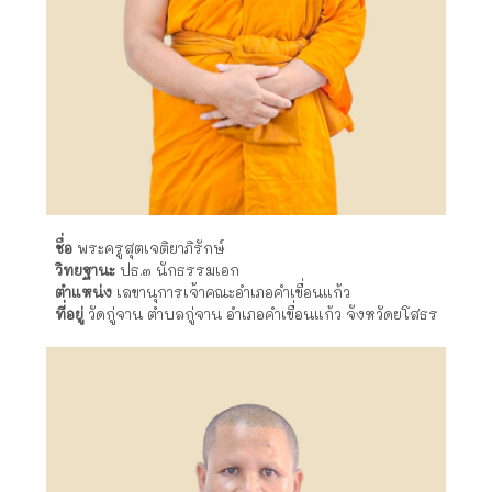
ชื่อ
พระครู​สุ​ต​เจ​ติ​ยา​ภ​ิ​รัก​ษ์​
วิทยฐานะ
ปธ.๓ นักธรรมเอก
ตำแหน่ง
เลขานุการเจ้าคณะอำเภอคำเขื่อนแก้ว
ที่อยู่
วัดกู่จาน ตำบลกู่จาน อำเภอคำเขื่อนแก้ว จังหวัดยโสธร