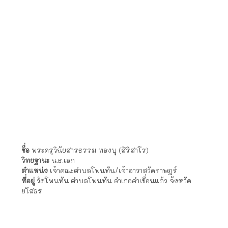
ชื่อ
พระครูเหมศีลคุณ ต้นโพธิ์ (กนฺตสีโล)
วิทยฐานะ
น.ธ.เอก
ตำแหน่ง
เจ้าคณะตำบลย่อ/เจ้าอาวาสวัดราษฎร์
ที่อยู่
วัดย่อเหนือ ตำบลย่อ อำเภอคำเขื่อนแก้ว จังหวัดยโสธร