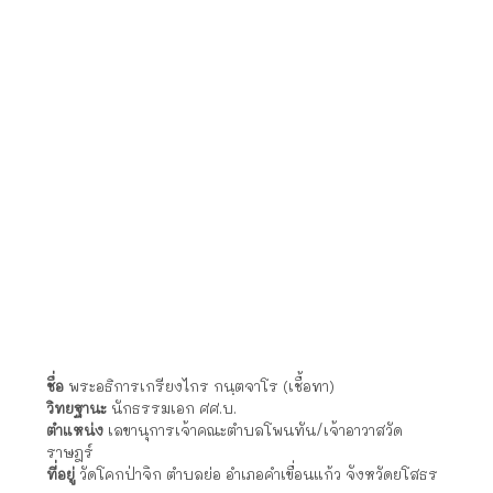
ชื่อ
พระมหาอนิรุทธ์ อินฺทปญฺโญ
วิทยฐานะ
ปธ.๔ นักธรรมเอก รบ.
ตำแหน่ง
เลขานุการเจ้าคณะตำบลย่อ/เจ้าอาวาสวัดราษฎร์
ที่อยู่
วัดคำม่วง ตำบลย่อ อำเภอคำเขื่อนแก้ว จังหวัดยโสธร