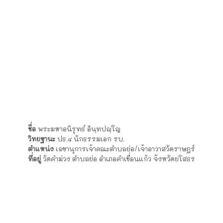
วิทยฐานะ
น.ธ.เอก ป.๖
ตำแหน่ง
เจ้าคณะตำบลกุดกุง/เจ้าอาวาสวัดราษฎร์
ที่อยู่
วัดนาโพธิ์ ตำบลกุดกุง อำเภอคำเขื่อนแก้ว จังหวัดยโสธร