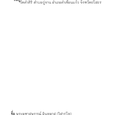
ชื่อ
พระครูอาทรธรรมสิริ
วิทยฐานะ
น.ธ. เอก
ตำแหน่ง
เลขานุการเจ้าคณะตำบลกู่จาน
ที่อยู่
วัดคำศิริ ตำบลกู่จาน อำเภอคำเขื่อนแก้ว จังหวัดยโสธร