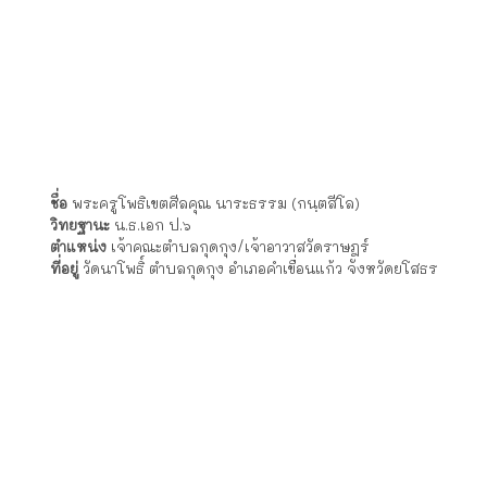
ชื่อ
พระอธิการสุนทร สุนฺทโร
วิทยฐานะ
ตำแหน่ง
เลขานุการเจ้าคณะตำบลสงเปือย
ที่
วัดดอนขยอม ตำบลสงเปือย อำเภอคำเขื่อนแก้ว จังหวัด
อยู่
ยโสธร