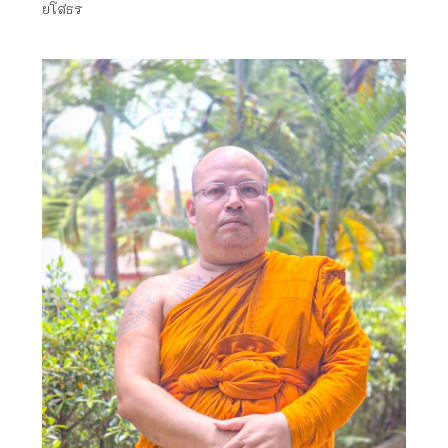
ยโสธร