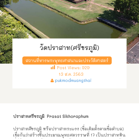
วัดปราสาท(ศรีขรภูมิ)
สถานที่ทางพระพุทธศาสนาและประวัติศาสตร์
Post Views:
929
13 ส.ค. 2563
pukmodmuangthai
ปราสาทศรีขรภูมิ Prasat Sikhoraphum
ปราสาทศีขรภูมิ หรือปราสาทระแงง (ชื่อเดิมตั้งตามชื่อตำบล)
เชื่อกันว่าสร้างขึ้นประมาณพุทธศตวรรษที่ 17 เป็นปราสาทหิน