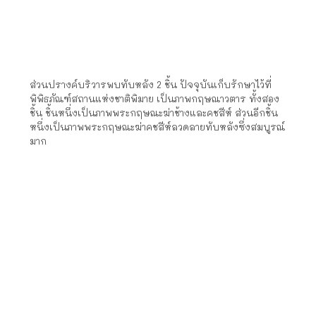
ส่วนปรางค์บริวารพบทับหลัง 2 ชิ้น ปัจจุบันเก็บรักษาไว้ที่
พิพิธภัณฑ์สถานแห่งชาติพิมาย เป็นภาพกฤษณาวตาร ทั้งสอง
ชิ้น ชิ้นหนึ่งเป็นภาพพระกฤษณะฆ่าช้างและคชสีห์ ส่วนอีกชิ้น
หนึ่งเป็นภาพพระกฤษณะฆ่าคชสีห์ลวดลายทับหลังซึ่งสมบูรณ์
มาก