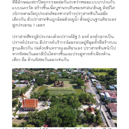
ที่มีลักษณะสถาปัตยกรรมผสมกันระหว่างขอมแบบบาปวนกับ
แบบนครวัด สร้างขึ้นเพื่อบูชาพระศิวะของศาสนาฮินดู ลัทธิไศ
วนิกายตามวัตถุประสงค์ของหารสร้างปราสาทหินในสมัย
เดียวกัน ตัวปราสาทหินถูกล้อมด้วยคูน้ำ ตั้งอยู่บนฐานศิลาแลง
สูงประมาณ 1 เมตร
ปราสาทศีขรภูมิประกอบด้วยปรางค์อิฐ 5 องค์ องค์กลางเป็น
ปรางค์ประธาน มีปรางค์บริวารล้อมรอบอยู่ทีมุมทั้งสี่สร้างบน
ฐานเดียวกัน ก่อด้วยหินทรายและศิลาแลง ปราสาทหันหน้าไป
ทางทิศตะวันออกมีบันไดทางขึ้นและประตูทางเข้าเพียงด้าน
เดียว คือ ด้านทิศตะวันออกเช่นกัน