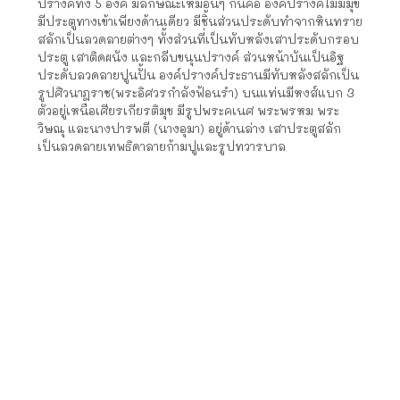
ปรางค์ทั้ง 5 องค์ มีลักษณะเหมือนๆ กันคือ องค์ปรางค์ไม่มีมุข
มีประตูทางเข้าเพียงด้านเดียว มีชิ้นส่วนประดับทำจากหินทราย
สลักเป็นลวดลายต่างๆ ทั้งส่วนที่เป็นทับหลังเสาประดับกรอบ
ประตู เสาติดผนัง และกลีบขนุนปรางค์ ส่วนหน้าบันเป็นอิฐ
ประดับลวดลายปูนปั้น องค์ปรางค์ประธานมีทับหลังสลักเป็น
รูปศิวนาฎราช(พระอิศวรกำลังฟ้อนรำ) บนแท่นมีหงส์แบก 3
ตัวอยู่เหนือเศียรเกียรติมุข มีรูปพระคเนศ พระพรหม พระ
วิษณุ และนางปารพตี (นางอุมา) อยู่ด้านล่าง เสาประตูสลัก
เป็นลวดลายเทพธิดาลายก้ามปูและรูปทวารบาล