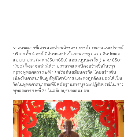
จากลวดลายทีเสารและทับหลังของปรางค์ประธานและปรางค์
บริวารทั้ง 4 องค์ มีลักษณะปนกันระหว่างรูปแบบศิลปะขอม
แบบบาปวน (พ.ศ.1550-1650) และแบบนครวัด ( พ.ศ.1650-
1700) จึงอาจกล่าวได้ว่า ปราสาทแห่งนี้คงสร้างขึ้นในราว
กลางพุทธศตวรรษที 17 หรือต้นสมัยนครวัด โดยสร้างขึ้น
เนื่องในศาสนาฮินดู ลัทธิไศวนิกาย และคงถูกดัดแปลงให้เป็น
วัดในพุทธศาสนาตามที่มีหลักฐานการบูรณะปฏิสังขรณ์ใน ราว
พุทธศตวรรษที่ 22 ในสมัยอยุธยาตอนปลาย