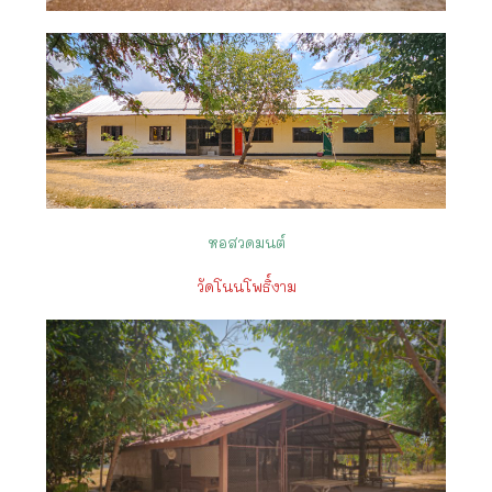
หอสวดมนต์
วัดโนนโพธิ์งาม