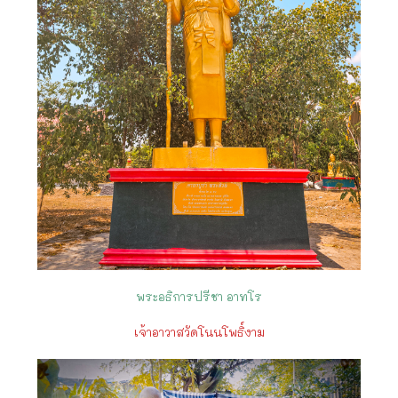
พระอธิการปรีชา อาทโร
เจ้าอาวาสวัดโนนโพธิ์งาม