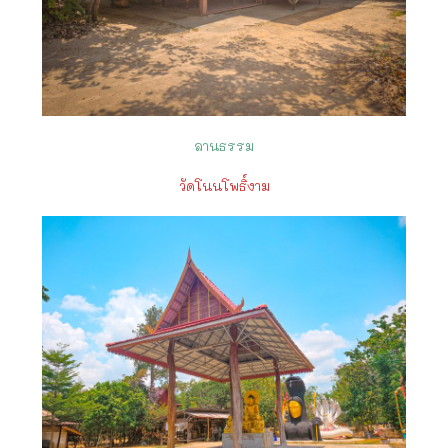
ลานธรรม
วัดโนนโพธิ์งาม