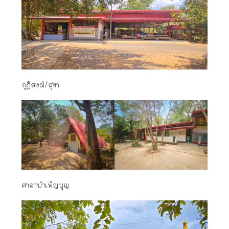
กุฏิสงฆ์/สุขา
ศาลาบำเพ็ญบุญ