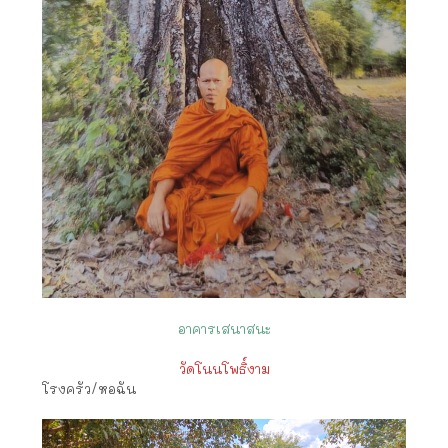
อาคารเสนาสนะ
วัดโนนโพธิ์งาม
โรงครัว/หอฉัน