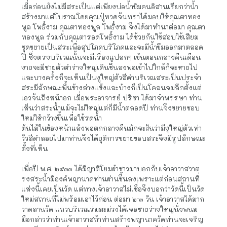
เมื่อก่อนยังไม่มีสระเป็นแต่เพียงบ่อน้ำขิมคนอิสานเรียกว่าน้ำ
สร้างมาแต่โบราณโดยคุณปู่ทวดจันทราได้มอบให้คุณตาทอง
พูล โพธิ์งาม คุณตาทองพูล โพธิ์งาม จึงได้มาทำนาต่อมา คุณตา
ทองพูล ร่วมกับคุณตารอดโพธิ์งาม ได้ช้วยกันใช้สอบใช้เสียม
ชุดขยายเป็นสระเพื่อสุปโภคบริโภคและจะมีน้ำขึมออกมาตลอด
ปี ซึ่งตรงบริเวณนั้นจะมีเรื่องแปลกๆ เข้นตอนกลางคืนเดือน
งายจะมีชายตัวตำร่างใหญ่เดินชึ้นลงพอเข้าไปใกล้ก็จะหายไป
และบางครั้งก็จะเห็นเป็นงูใหญ่ตัวสีดำบริเวณสระเป็นประจำ
สระมีลักษณะพื้นข้างล่างแข็งและบ้างก็เป็นโคลนจมลึกตั้งแต่
เอวจันถึงหน้าอก เมื่อพระอาจารย์ ปรีชา ได้มาจำพรรษา ท่าน
เห็นว่าสระน้ำแม้จะไม่ใหญ่แต่ก็มีน้ำตลอดปี ท่านจึงขยายชอบ
ใหม่ให้กว้างขึ้นเพื่อใช้รดน้ำ
ต้นไม้ในข้องหน้าแล้งพอตกกลางคืนมักจะฝันว่ามีงูใหญ่ตัวเท่า
วัวสีดำลอยไปมาท่านจึงได้ยุติการขยายขอบสระจึงมีรูปลักษณะ
ตั้งที่เห็น
เพื่อปี พ.ศ. ๒๕๓๓ ได้มีญาติโยมผ้าชาวมาบอกกับเจ้าอาวาสวาต
รงสระน้ำมีองค์พญานาคท่านผ่านชึ้นลงเพราะแต่ก่อนสถานที่
แห่งนี้เคยเป็นวัด แต่ทางเจ้าอาวาสไม่เชื่อจึงบอกว่าวัดนี้เป็นวัด
ใหม่สถานที่ไม่พร้อมเอาไว้ก่อน ต่อมา ๒-๓ วัน เจ้าอาวาสได้มาก
วาดลานวัด แถวบริเวณร่มมะม่วงได้เจอชายร่างใหญ่นั่งพนม
มือกล่าวว่าท่านเจ้าอาวาสถ้าท่านสร้างพญานาควัดท่านจะเจริญ