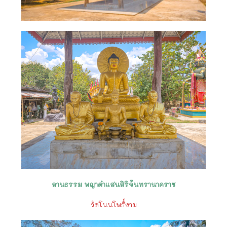
ลานธรรม
พญาดำแสนสิริจันทรานาคราช
วัดโนนโพธิ์งาม