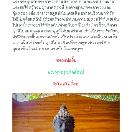
และมีจะลูกศิษย์จะมาช่วยท่านสร้างวัด ท่านจะไม่ลำบากมาก
และชอให้สร้างพญานาคตรงนี้ องค์พญานาคจะมาช่วยและ
คุ้มครอง เมื่อเจ้าอาวาสดูหน้าไม่เคยเห็นมาก่อนจึงบอกว่าวัด
ไม่มีปัจจัยแต่ถ้ามีผู้ร่วมสร้างจะอำนวยความสะดวกให้ก็เลยเดิน
ไปเอาน้ำว่าจะมาให้ที่หอฉันท์พอกับมาก็ไม่เห็นใครจึงปรึกษา
ญาติโยมและคุณตาทองพูลก็ได้บอกว่าเคยเห็นเป็นชายร่างใหญ่
ตัวสีดำแตงขึ้นลงจากสระน้ำเป็นประจำตอนกลางคืน ทางเจ้า
อาวาสจึงได้ร่วมกับญาติโยม เริ่มสร้างเทฐานวัน เสาร์ที่ ๘
กุมภาพันธ์ พศ. ๒๕๖๓ ตรงกับวันมาฆบูชา
หลวงพ่อยิ้ม
พระพุทธรูปศักดิ์สิทธิ์
วัดโนนโพธิ์งาม