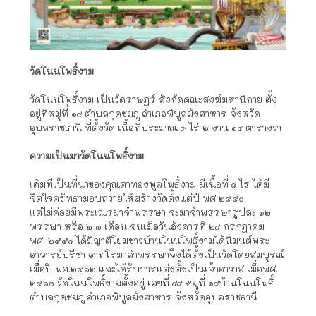
วัดโนนโพธิ์งาม
วัดโนนโพธิ์งาม เป็นวัดราษฎร์ สังกัดคณะสงฆ์มหานิกาย ตั้ง
อยู่ที่หมู่ที่ ๑๘ ตำบลกุดชมภู อำเภอพิบูลมังสาหาร จังหวัด
อุบลราชธานี ที่ตั้งวัด เนื้อที่ประมาณ ๙ ไร่ ๒ งาน ๑๔ ตารางวา
ความเป็นมาวัดโนนโพธิ์งาม
เดิมทีเป็นที่นาของคุณตาทองพูลโพธิ์งาม มีเนื้อที่ ๘ ไร่ ได้มี
จิตใจศรัทธามอบถวายให้สร้างวัดตั้งแต่ปี พศ ๒๕๕๐
แต่ไม่ค่อยมีพระเณรมาจำพรรษา จะมาจำพรรษารูปละ ๑๒
พรรษา หรือ ๒-๓ เดือน จนเมื่อวันอังคารที่ ๒๘ กรกฎาคม
พศ. ๒๕๕๘ ได้มีญาติโยมชาวบ้านโนนโพธิ์งามได้นิมนต์พระ
อาจารย์ปรีชา อาทโรมาลำพรรษาจึงได้ตั้งเป็นวัดโดยสมบูรณ์
เมื่อปี พศ.๒๕๖๒ และได้รับการแต่งตั้งเป็นเจ้าอาวาส เมื่อพศ.
๒๕๖๓ วัดโนนโพธิ์งามตั้งอยู่ เลขที่ ๘๘ หมู่ที่ ๑๘บ้านโนนโพธิ์
ตำบลกุดชมภู อำเภอพิบูลมังสาหาร จังหวัดอุบลราชธานี