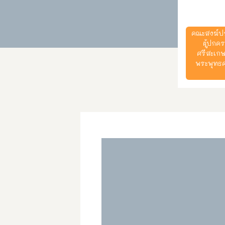
คณะสงฆ์ปก
ผู้ปกค
ศรีสะเก
พระพุทธศ