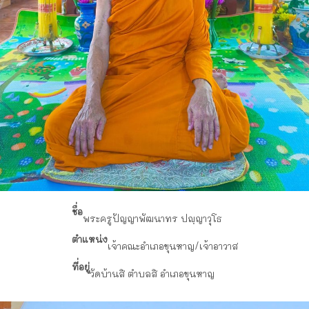
ชื่อ
พระครูปัญญาพัฒนาทร ปญฺญาวุโธ
ตำแหน่ง
เจ้าคณะอำเภอขุนหาญ/เจ้าอาวาส
ที่อยู่
วัดบ้านสิ ตำบลสิ อำเภอขุนหาญ