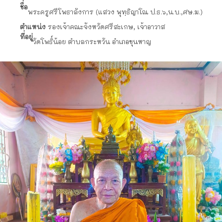
ชื่อ
พระครูศรีโพธาลังการ (แสวง พุทฺธิญาโณ ป.ธ.๖,น.บ.,ศษ.ม.)
ตำแหน่ง
รองเจ้าคณะจังหวัดศรีสะเกษ, เจ้าอาวาส
ที่อยู่
วัดโพธิ์น้อย ตำบลกระหวัน อำเภอขุนหาญ