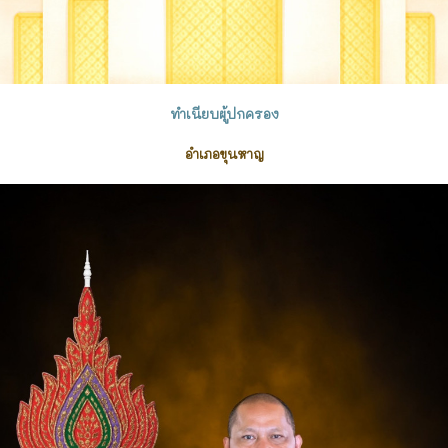
ทำเนียบผู้ปกครอง
อำเภอขุนหาญ