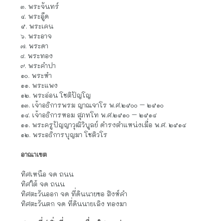
๓. พระจันทร์
๔. พระอู๊ด
๕. พระเคน
๖. พระอาจ
๗. พระดา
๘. พระทอง
๙. พระคำปา
๑๐. พระหำ
๑๑. พระแพง
๑๒. พระอ่อน โชติปัญโญ
๑๓. เจ้าอธิการพรม ญาณจาโร พ.ศ.๒๕๐๐ – ๒๕๑๐
๑๔. เจ้าอธิการหอม สุภทโท พ.ศ.๒๕๑๐ – ๒๕๑๔
๑๑. พระครูปัญญาวุฒิวิบูลย์ ดำรงตำแหน่งเมื่อ พ.ศ. ๒๕๑๔
๑๒. พระอธิการบุญมา โชติวโร
อาณาเขต
ทิศเหนือ จด ถนน
ทิศใต้ จด ถนน
ทิศตะวันออก จด ที่ดินนายขอ สิงห์คำ
ทิศตะวันตก จด ที่ดินนายเลิง ทองมา