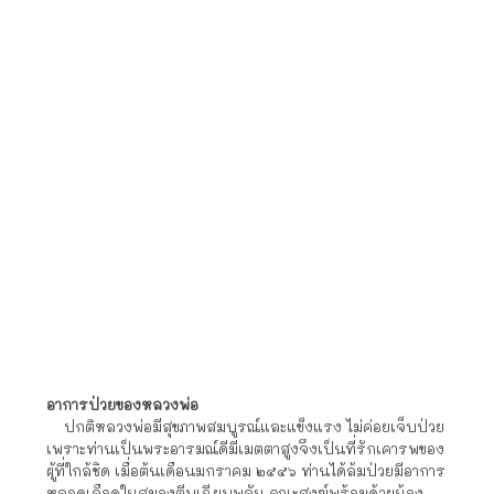
ธันวาคม พ.ศ. ๒๕๒๔
    ๒. ได้รับพระราชทานสมณศักดิ์ พระครูสัญญาบัตร พัดยศ ที่
พระครูปัญญาวุฒิวิบูลย์ (จต.ชอ.) เจ้าคณะตำบลชั้นเอก วันที่ ๕ 
ธันวาคม พ.ศ. ๒๕๔๙
งานสาธารณูปการ
พ.ศ. ๒๕๑๓ สร้างกุฏิสงฆ์ตึกครึ่งไม้ ๑ หลัง
พ.ศ. ๒๕๓๙ ซุ้มประตูทิศตะวันออก
พ.ศ. ๒๕๔๒ สร้างห้องน้ำจำนวน ๑๐ ห้อง
พ.ศ. ๒๕๔๘ สร้างกำแพงวัดทางทิศเหนือและทิศตะวันตก
พ.ศ. ๒๕๕๐-๒๕๕๑ สร้างเมรุและศาลานาบุญ
พ.ศ. ๒๕๕๔ สร้างศาลาการเปรียญขนาด กว้าง ๑๓ เมตร ยาว
๓๙ เมตร
พ.ศ. ๒๕๕๕ สร้างหอระฆัง
พ.ศ.๒๕๕๙ สร้างโรงครัว