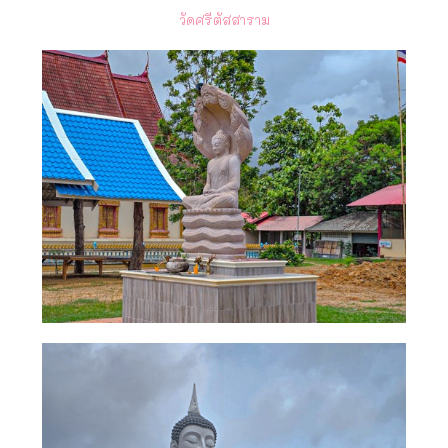
วัดศรีตัสสาราม