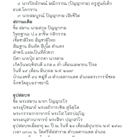
บ้านเลขที่ ๕๗ หมู่ที่ ๔ ตำบลตากแดด อำเภอตระการพืชผล 
จังหวัดอุบลราชธานี มีพี่น้อง
ร่วมบิดา มารดา รวม ๙ คน เป็นชาย ๔ คน หญิง ๕ คน ดังนี้
    ๑. นางสำราญ ปัญญางาม (บัวโรย) เกษตรกร
    ๒. นายสมาน ปัญญางาม (พระครูปัญญาวุฒิวิบูลย์)
    ๓. นายสวัสดิ์ ปัญญางาม เสียชีวิต
    ๔. นายจำรัส ปัญญางาม เกษตรกร
    ๕. นางสำเนียง ปัญญางาม (รุคะ) ธุรกิจส่วนตัว
    ๖. นางลำเอียง ดำน้อย (ปัญญางาม) เกษตรกร
    ๗. นางวิชิน มิ่งเมือง (ปัญญางาม) เกษตรกร
    ๘. นางปิยลักษณ์ มณีกรรณ (ปัญญางาม) ครูศูนย์เด็ก 
อบต.โคกจาน
    ๙. นายสมบูรณ์ ปัญญางาม เสียชีวิต
สถานะเดิม
ชื่อ สมาน นามสกุล ปัญญางาม
วิทยฐานะ ป.๔ อาชีพ กสิกรรม
เชื้อชาติไทย สัญชาติไทย
สัณฐาน สันทัด สีเนื้อ ดำแดง
ตำหนิ แผลเป็นที่คิ้วขวา
บิดา นายปุ๋ย มารดา นางตาล
เกิดวันพฤหัสบดี แรม ๓ ค่ำ เดือนเมษายน ปีจอ
วันที่ ๑๕ เดือน มีนาคม พ.ศ. ๒๔๘๙
บ้านเลขที่ ๕๔ หมู่ที่ ๗ ตำบลตากแดด อำเภอตระการพืชผล