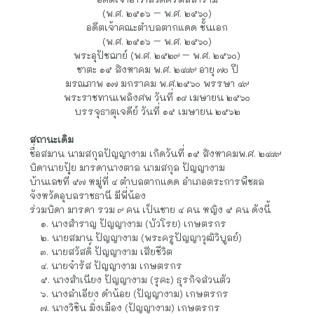
พระอธิการบุญมา โชติวโร
เจ้าอาวาสรูปปัจจุบัน
วัดศรีตัสสาราม
ประวัติอดีตเจ้าอาวาส
พระครูปัญญาวุฒิวิบูลย์
(สมาน ปญฺญาธโร)
อดีตเจ้าอาวาสวัดศรีตัสสาราม
(พ.ศ. ๒๕๑๖ – พ.ศ. ๒๕๖๐)
อดีตเจ้าคณะตำบลตากแดด ชั้นเอก
(พ.ศ. ๒๕๑๖ – พ.ศ. ๒๕๖๐)
พระอุปัชฌาย์ (พ.ศ. ๒๕๒๙ – พ.ศ. ๒๕๖๐)
ชาตะ ๑๕ สิงหาคม พ.ศ. ๒๔๘๙ อายุ ๗๐ ปี
มรณภาพ ๑๗ มกราคม พ.ศ.๒๕๖๐ พรรษา ๔๙
พระราชทานเพลิงศพ วันที่ ๑๘ เมษายน ๒๕๖๐
บรรจุธาตุเจดีย์ วันที่ ๑๕ เมษายน ๒๕๖๒
สถานะเดิม
ชื่อสมาน นามสกุลปัญญางาม เกิดวันที่ ๑๕ สิงหาคมพ.ศ. ๒๔๘๙ 
บิดานายปุ้ย มารดานางตาล นามสกุล ปัญญางาม