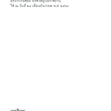
จังหวัดอุบลราชธานี
อุปสมบท
ชื่อ พระสมาน ฉายา ปัญญาธโร
พระอุปัชฌาย์ พระอธิการเหิม สุจิตฺโต
พระกรรมวาจาจารย์ พระโส โสรปญฺโญ
พระอนุสาวนาจารย์ พระสีทา ปญาสาโร
อุปสมบทเมื่ออายุ ๒๐ ปี ณ วันที่ ๒๔ เดือนมิถุนายน พ.ศ. ๒๕๑๐
เวลา ๐๙.๐๐ น. วัดศรีตัสสาราม ตำบลตากแดด อำเภอ
ตระการพืชผล จังหวัดอุบลราชธานี
ให้ ณ วันที่ ๒๔ เดือนธันวาคม พ.ศ. ๒๕๑๐