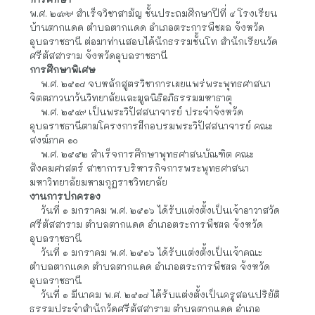
การศึกษา
พ.ศ. ๒๔๙๙ สำเร็จวิชาสามัญ ชั้นประถมศึกษาปีที่ ๔ โรงเรียน
บ้านตากแดด ตำบลตากแดด อำเภอตระการพืชผล จังหวัด
อุบลราชธานี ต่อมาท่านสอบได้นักธรรมชั้นโท สำนักเรียนวัด
ศรีตัสสาราม จังหวัดอุบลราชธานี
การศึกษาพิเศษ
    พ.ศ. ๒๕๑๘ จบหลักสูตรวิชาการเผยแพร่พระพุทธศาสนา 