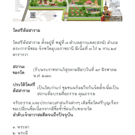
วัดศรีตัสสาราม
วัดศรีตัสสาราม ตั้งอยู่ที่ หมู่ที่ ๗ ตำบลตากแดด(สงฆ์) อำเภอ
ตระการพืชผล จังหวัดอุบลราชธานี มีเนื้อที่ ๗ ไร่ ๒ งาน ๒๕
ตารางวา
สถานะ
(รับพระราชทานวิสุงคามสีมา)วันที่ ๑๙ สิงหาคม
ของวัด
พ.ศ. ๒๔๓๐
ประวัติวัดศรี
เป็นวัดเก่าแก่ ชุมชนพร้อมใจกันจัดตั้งเพื่อเป็น
ตัสสาราม
สถานที่อบรมศีลธรรม คุณธรรม
จริยธรรม และประกอบศาสนกิจต่างๆ เดิมชื่อวัดศรีบุญเรือง
ขอเปลี่ยนชื่อเนื่องจากมีชื่อซ้ำซ้อนกับหลายวัด
ลำดับเจ้าอาวาสอดีตจนถึงปัจจุบัน
๑. พระลา
๒. พระลี