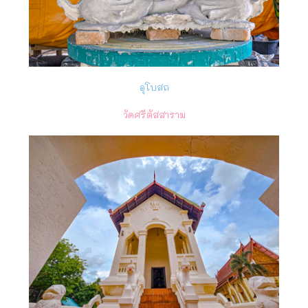
อุโบสถ
วัดศรีตัสสาราม