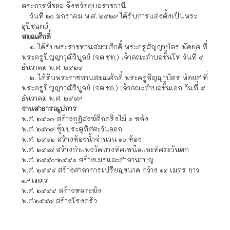
จิตตภาวนาวันวิทยาลัยและมูลนิธิอภิธรรมมหาธาตุ
    พ.ศ. ๒๕๔๙ เป็นพระวิปัสสนาจารย์ ประจำจังหวัด
อุบลราชธานีตามโครงการฝึกอบรมพระวิปัสสนาจารย์ คณะ
สงฆ์ภาค ๑๐
    พ.ศ. ๒๕๕๒ สำเร็จการศึกษาพุทธศาสนบัณฑิต คณะ
สังคมศาสตร์ สาขาการบริหารกิจการพระพุทธศาสนา 
มหาวิทยาลัยมหามกุฏราชวิทยาลัย
งานการปกครอง
    วันที่ ๑ มกราคม พ.ศ. ๒๕๑๖ ได้รับแต่งตั้งเป็นเจ้าอาวาสวัด
ศรีตัสสาราม ตำบลตากแดด อำเภอตระการพืชผล จังหวัด
อุบลราชธานี
    วันที่ ๑ มกราคม พ.ศ. ๒๕๑๖ ได้รับแต่งตั้งเป็นเจ้าคณะ
ตำบลตากแดด ตำบลตากแดด อำเภอตระการพืชผล จังหวัด
อุบลราชธานี
    วันที่ ๑ มีนาคม พ.ศ. ๒๕๑๘ ได้รับแต่งตั้งเป็นครูสอนปริยัติ
ธรรมประจำสำนักวัดศรีตัสสาราม ตำบลตากแดด อำเภอ
ตระการพืชผล จังหวัดอุบลราชธานี
    วันที่ ๒๐ มกราคม พ.ศ. ๒๕๒๙ ได้รับการแต่งตั้งเป็นพระ
อุปัชฌาย์
สมณศักดิ์
    ๑. ได้รับพระราชทานสมณศักดิ์ พระครูสัญญาบัตร พัดยศ ที่
พระครูปัญญาวุฒิวิบูลย์ (จต.ชท.) เจ้าคณะตำบลชั้นโท วันที่ ๕ 