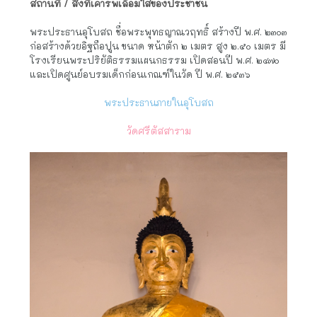
สถานที่ / สิ่งที่เคารพเลื่อมใสของประชาชน
พระประธานอุโบสถ ชื่อพระพุทธญาณวฤทธิ์ สร้างปี พ.ศ. ๒๓๐๓
ก่อสร้างด้วยอิฐถือปูน ขนาด หน้าตัก ๒ เมตร สูง ๒.๕๐ เมตร มี
โรงเรียนพระปริยัติธรรมแผนกธรรม เปิดสอนปี พ.ศ. ๒๔๗๐
และเปิดศูนย์อบรมเด็กก่อนเกณฑ์ในวัด ปี พ.ศ. ๒๕๓๖
พระประธานภายในอุโบสถ
วัดศรีตัสสาราม