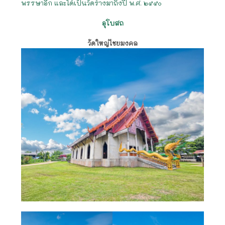
พรรษาอีก และได้เป็นวัดร้างมาถึงปี พ.ศ. ๒๕๕๐
อุโบสถ
วัดใหญ่ไชยมงคล