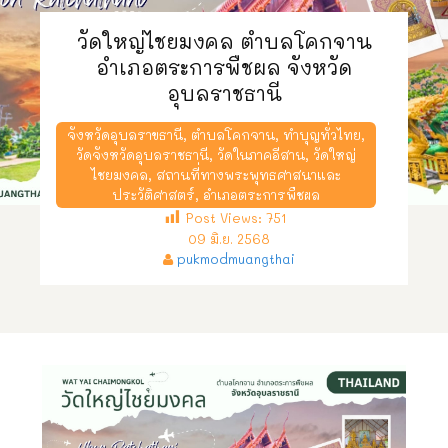
วัดใหญ่ไชยมงคล ตำบลโคกจาน
อำเภอตระการพืชผล จังหวัด
อุบลราชธานี
จังหวัดอุบลราขธานี
,
ตำบลโคกจาน
,
ทำบุญทั่วไทย
,
วัดจังหวัดอุบลราชธานี
,
วัดในภาคอีสาน
,
วัดใหญ่
ไชยมงคล
,
สถานที่ทางพระพุทธศาสนาและ
ประวัติศาสตร์
,
อำเภอตระการพืชผล
Post Views:
751
09 มิ.ย. 2568
pukmodmuangthai