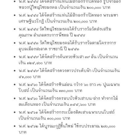
พ.ศ. ๒๕๕๘ ได้จัดสร้างแท่นไม้สักลงรักปิดทอง รูปจำลอง
หลวงปู่ใหญ่ไชยมงคล เป็นจำนวนเงิน ๒๐๐,๐๐๐ บาท
พ.ศ. ๒๕๕๘ ได้จัดสร้างแท่นไม้สักลงรักปิดทอง พระมหา
เศรษฐีนวโกฏิ เป็นจำนวนเงิน ๒๐๐,๐๐๐ บาท
พ.ศ. ๒๕๕๘ วัดใหญ่ไชยมงคลได้รับรางวัลวัดส่งเสริม
คุณภาพ อำเภอตระการพืชผล ปี ๒๕๕๘
พ.ศ. ๒๕๕๓ วัดใหญ่ไชยมงคลได้รับรางวัลตามโครงการ
อุบลเมืองสะอาด ราชธานี ปี ๒๕๕๓
พ.ศ. ๒๕๕๙ ได้จัดสร้างคันทวยหัวเสา ๓๙ อัน เป็นจำนวน
เงิน ๑๒๕,๔๐๐ บาท
พ.ศ. ๒๕๕๙ ได้จัดสร้างดวงดาวประดับฟ้า เป็นจำนวนเงิน
๕๑,๐๐๐ บาท
พ.ศ. ๒๕๖๐ ได้จัดสร้างหินอ่อน กว้าง ๖๐ ยาว ๙๐ ปูนเฉพาะ
โบสถ์ เป็นจำนวนเงิน ๑๓๐,๐๐๐ บาท
พ.ศ. ๒๕๖๐ ได้จัดสร้างครอบบัวหัวเสาบน-ล่าง ทำจากไม้
ตะเคียนทอง เป็นจำนวนเงิน ๓๕๕,๖๐๐ บาท
พ.ศ. ๒๕๖๑ ได้จัดสร้างกระเบื้องติดเสาเฉพาะบนโบสถ์
เป็นจำนวนเงิน ๑๐๐,๐๐๐ บาท
พ.ศ. ๒๕๖๒ ได้บูรณะกุฏิขึ้นใหม่ ใช้งบประมาณ ๒๘๐,๐๐๐
บาท