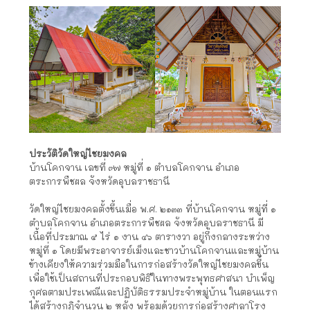
ประวัติวัดใหญ่ไชยมงคล
บ้านโคกจาน เลขที่ ๙๗ หมู่ที่ ๑ ตำบลโคกจาน อำเภอ
ตระการพืชผล จังหวัดอุบลราชธานี
วัดใหญ่ไชยมงคลตั้งขึ้นเมื่อ พ.ศ. ๒๑๓๓ ที่บ้านโคกจาน หมู่ที่ ๑
ตำบลโคกจาน อำเภอตระการพืชผล จังหวัดอุบลราชธานี มี
เนื้อที่ประมาณ ๕ ไร่ ๑ งาน ๔๖ ตารางวา อยู่กึ่งกลางระหว่าง
หมู่ที่ ๑ โดยมีพระอาจารย์เม็งและชาวบ้านโคกจานและหมู่บ้าน
ข้างเคียงให้ความร่วมมือในการก่อสร้างวัดใหญ่ไชยมงคลขึ้น
เพื่อใช้เป็นสถานที่ประกอบพิธีในทางพระพุทธศาสนา บำเพ็ญ
กุศลตามประเพณีและปฏิบัติธรรมประจำหมู่บ้าน ในตอนแรก
ได้สร้างกุฏิจำนวน ๒ หลัง พร้อมด้วยการก่อสร้างศาลาโรง