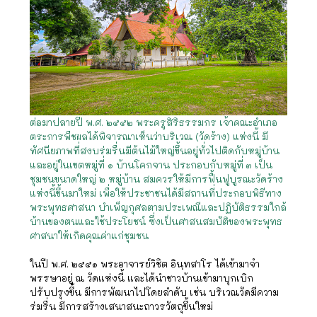
ต่อมาปลายปี พ.ศ. ๒๕๕๒ พระครูสิริธรรมกร เจ้าคณะอำเภอ
ตระการพืชผลได้พิจารณาเห็นว่าบริเวณ (วัดร้าง) แห่งนี้ มี
ทัศนียภาพที่สงบร่มรื่นมีต้นไม้ใหญ่ขึ้นอยู่ทั่วไปติดกับหมู่บ้าน
และอยู่ในเขตหมู่ที่ ๑ บ้านโคกจาน ประกอบกับหมู่ที่ ๓ เป็น
ชุมชนขนาดใหญ่ ๒ หมู่บ้าน สมควรให้มีการฟื้นฟูบูรณะวัดร้าง
แห่งนี้ขึ้นมาใหม่ เพื่อให้ประชาชนได้มีสถานที่ประกอบพิธีทาง
พระพุทธศาสนา บำเพ็ญกุศลตามประเพณีและปฏิบัติธรรมใกล้
บ้านของตนและใช้ประโยชน์ ซึ่งเป็นศาสนสมบัติของพระพุทธ
ศาสนาให้เกิดคุณค่าแก่ชุมชน
ในปี พ.ศ. ๒๕๕๑ พระอาจารย์วิชิต อินฺทสาโร ได้เข้ามาจำ
พรรษาอยู่ ณ วัดแห่งนี้ และได้นำชาวบ้านเข้ามาบุกเบิก
ปรับปรุงขึ้น มีการพัฒนาไปโดยลำดับ เช่น บริเวณวัดมีความ
ร่มรื่น มีการสร้างเสนาสนะถาวรวัตถุขึ้นใหม่