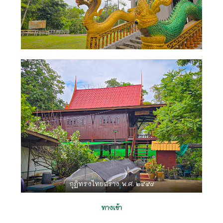
กุฏิทรงไทยสร้าง พ.ศ. ๒๕๕๘
ทางเข้า