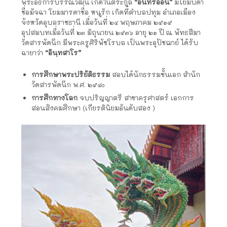
พระอธิการบรรณวัฒน์ เกิดในตระกูล
“อินทร์อ่อน”
มีโยมบิดา
ชื่อมัจฉา โยมมารดาชื่อ หนูรัก เกิดที่ตำบลปทุม อำเภอเมือง
จังหวัดอุบลราชธานี เมื่อวันที่ ๒๔ พฤษภาคม ๒๕๑๕
อุปสมบทเมื่อวันที่ ๒๓ มิถุนายน ๒๕๓๖ อายุ ๒๑ ปี ณ พัทธสีมา
วัดสารพัดนึก มีพระครูศิริพัชโรบล เป็นพระอุปัชฌาย์ ได้รับ
ฉายาว่า
“อินฺทสาโร”
การศึกษาพระปริยัติธรรม
สอบได้นักธรรมชั้นเอก สำนัก
วัดสารพัดนึก พ.ศ. ๒๕๔๐
การศึกทางโลก
จบปริญญาตรี สาขาครุศาสตร์ เอกการ
สอนสังคมศึกษา (เกียรตินิยมอันดับสอง )