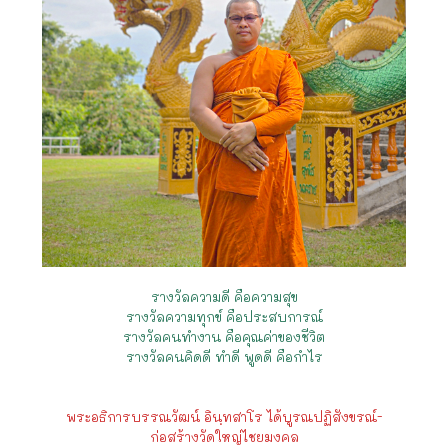
รางวัลความดี คือความสุข
รางวัลความทุกข์ คือประสบการณ์
รางวัลคนทำงาน คือคุณค่าของชีวิต
รางวัลคนคิดดี ทำดี พูดดี คือกำไร
พระอธิการบรรณวัฒน์ อินฺทสาโร ได้บูรณปฏิสังขรณ์-
ก่อสร้างวัดใหญ่ไชยมงคล