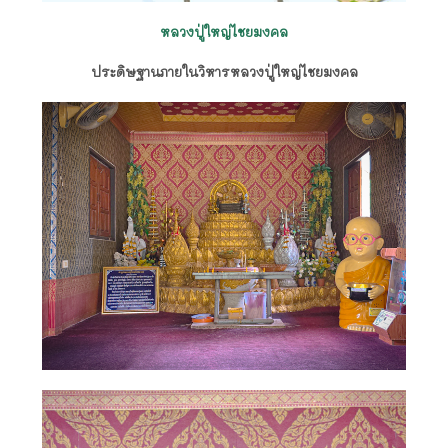
หลวงปู่ใหญ่ไชยมงคล
ประดิษฐานภายในวิหารหลวงปู่ใหญ่ไชยมงคล