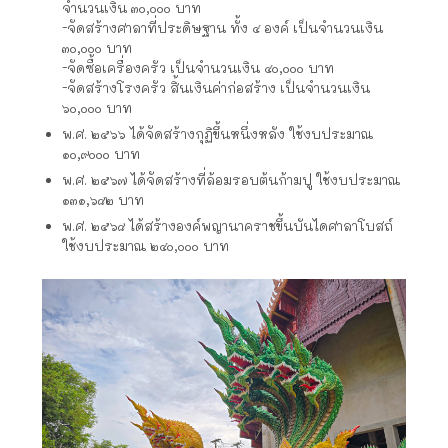
จำนวนเงิน ๓๐,๐๐๐ บาท
-จัดสร้างศาลาที่ประดิษฐาน ทั้ง ๔ องค์ เป็นจำนวนเงิน
๓๐,๐๐๐ บาท
-จัดซื้อเครื่องครัว เป็นจำนวนเงิน ๔๐,๐๐๐ บาท
-จัดสร้างโรงครัว สิ้นเงินค่าก่อสร้าง เป็นจำนวนเงิน
๖๐,๐๐๐ บาท
พ.ศ. ๒๕๖๖ ได้จัดสร้างกุฏิขึ้นหนึ่งหลัง ใช้งบประมาณ
๑๐,๙๐๐๐ บาท
พ.ศ. ๒๕๖๗ ได้จัดสร้างที่ล้อมรอบต้นก้ามปู ใช้งบประมาณ
๑๓๑,๖๘๒ บาท
พ.ศ. ๒๕๖๘ ได้สร้างองค์พญานาคราชขึ้นบันไดศาลาโบสถ์
ใช้งบประมาณ ๒๔๐,๐๐๐ บาท