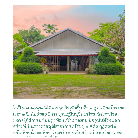
ในปี พ.ศ. ๒๕๕๒ ได้มีพระลูกวัดเพิ่มขึ้น ถึง ๔ รูป เพียงชั่วระยะ
เวลา ๓ ปี นับตั้งแต่มีการบูรณะฟื้นฟูขึ้นมาใหม่ วัดใหญ่ไชย
มงคลได้มีการปรับปรุงพัฒนาขึ้นมากมาย ปัจจุบันมีสิ่งปลูก
สร้างที่เป็นถาวรวัตถุ มีศาลาการเปรียญ ๑ หลัง กุฏิสงฆ์ ๓
หลัง ห้องน้ำ ๑๐ ห้อง โรงครัว ๑ หลัง สร้างกำแพงวัดยาว ๗๒