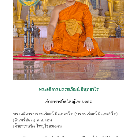
พระอธิการบรรณวัฒน์ อินฺทสาโร
เจ้าอาวาสวัดใหญ่ไชยมงคล
พระอธิการบรรณวัฒน์ อินฺทสาโร (บรรณวัฒน์ อินฺทสาโร)
(อินทร์อ่อน) น.ส. เอก
เจ้าอาวาสวัด ใหญ่ไชยมงคล