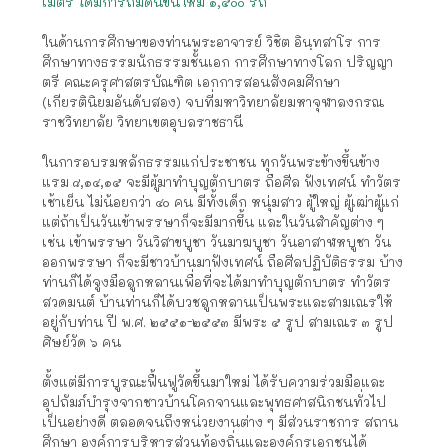
เมตร ได้มีการถมดินขึ้นใหม่ ๑,๕๐๐ รถ
ในด้านการศึกษาของท่านพระอาจารย์ วิชิต อินฺทสาโร การ
ศึกษาทางธรรมนักธรรมชั้นเอก การศึกษาทางโลก ปริญญา
ตรี คณะครุศาสตรบัณฑิต เอกการสอนสังคมศึกษา
(เกียรตินิยมอันดับสอง) จบที่มหาวิทยาลัยมหาจุฬาลงกรณ
ราชวิทยาลัย วิทยาเขตอุบลราชธานี
ในการอบรมหลักธรรมแก่ประชาชน ทุกวันพระข้างขึ้นข้าง
แรม ๘,๑๔,๑๕ จะมีผู้มาทำบุญตักบาตร ถือศีล ฟังเทศน์ ทำวัตร
เช้าเย็น ไม่น้อยกว่า ๔๐ คน มีทั้งเด็ก หนุ่มสาว ผู้ใหญ่ ผู้เฒ่าผู้แก่
แต่ถ้าเป็นวันเข้าพรรษาก็จะมีมากขึ้น และในวันสำคัญต่าง ๆ
เช่น เข้าพรรษา วันวิสาขบูชา วันมาฆบูชา วันอาสาฬหบูชา วัน
ออกพรรษา ก็จะมีชาวบ้านมาฟังเทศน์ ถือศีลปฏิบัติธรรม บ้าง
ท่านก็ได้จูงมือลูกหลานเพื่อที่จะได้มาทำบุญตักบาตร ทำวัตร
สวดมนต์ บ้านท่านก็ได้บวชลูกหลานเป็นพระและสามเณรให้
อยู่กับท่าน ปี พ.ศ. ๒๕๕๑-๒๕๕๓ มีพระ ๕ รูป สามเณร ๓ รูป
ศิษย์วัด ๖ คน
ตั้งแต่มีการบูรณะฟื้นฟูวัดขึ้นมาใหม่ ได้รับความร่วมมือและ
อุปถัมภ์บำรุงจากชาวบ้านโคกจานและพุทธศาสนิกชนทั่วไป
เป็นอย่างดี ตลอดจนถึงหน่วยงานต่าง ๆ มีส่วนราชการ สถาน
ศึกษา องค์การบริหารส่วนท้องถิ่นและองค์กรเอกชนได้