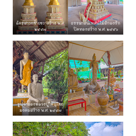
อัครสาวกซ้ายขวาสร้าง พ.ศ.
ธรรมาสน์เทศน์ไม้สักลงรัก
๒๕๕๗
ปิดทองสร้าง พ.ศ. ๒๕๕๖
รูปจำลองหลวงปู่ใหญ่ไชย
มงคลสร้าง พ.ศ. ๒๕๕๗