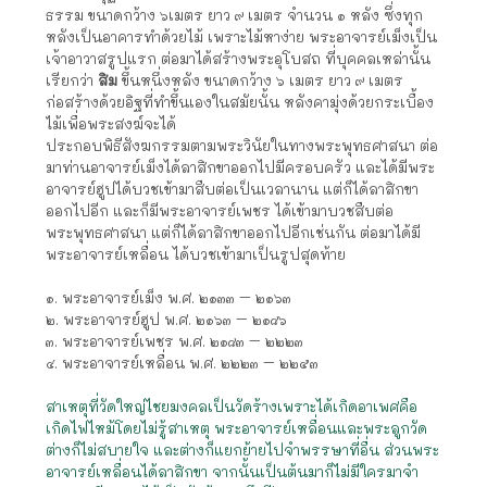
ธรรม ขนาดกว้าง ๖เมตร ยาว ๙ เมตร จำนวน ๑ หลัง ซึ่งทุก
หลังเป็นอาคารทำด้วยไม้ เพราะไม้หาง่าย พระอาจารย์เม็งเป็น
เจ้าอาวาสรูปแรก ต่อมาได้สร้างพระอุโบสถ ที่บุคคลเหล่านั้น
เรียกว่า
สิม
ขึ้นหนึ่งหลัง ขนาดกว้าง ๖ เมตร ยาว ๙ เมตร
ก่อสร้างด้วยอิฐที่ทำขึ้นเองในสมัยนั้น หลังคามุ่งด้วยกระเบื้อง
ไม้เพื่อพระสงฆ์จะได้
ประกอบพิธีสังฆกรรมตามพระวินัยในทางพระพุทธศาสนา ต่อ
มาท่านอาจารย์เม็งได้ลาสิกขาออกไปมีครอบครัว และได้มีพระ
อาจารย์ฮูปได้บวชเข้ามาสืบต่อเป็นเวลานาน แต่ก็ได้ลาสิกขา
ออกไปอีก และก็มีพระอาจารย์เพชร ได้เข้ามาบวชสืบต่อ
พระพุทธศาสนา แต่ก็ได้ลาสิกขาออกไปอีกเช่นกัน ต่อมาได้มี
พระอาจารย์เหลื่อน ได้บวชเข้ามาเป็นรูปสุดท้าย
๑. พระอาจารย์เม็ง พ.ศ. ๒๑๓๓ – ๒๑๖๓
๒. พระอาจารย์ฮูป พ.ศ. ๒๑๖๓ – ๒๑๘๖
๓. พระอาจารย์เพชร พ.ศ. ๒๑๘๓ – ๒๒๒๓
๔. พระอาจารย์เหลื่อน พ.ศ. ๒๒๒๓ – ๒๒๕๓
สาเหตุที่วัดใหญ่ไชยมงคลเป็นวัดร้างเพราะได้เกิดอาเพศคือ
เกิดไฟไหม้โดยไม่รู้สาเหตุ พระอาจารย์เหลื่อนและพระลูกวัด
ต่างก็ไม่สบายใจ และต่างก็แยกย้ายไปจำพรรษาที่อื่น ส่วนพระ
อาจารย์เหลื่อนได้ลาสิกขา จากนั้นเป็นต้นมาก็ไม่มีใครมาจำ