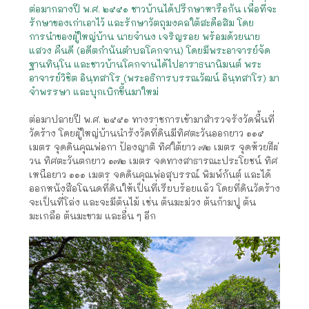
ต่อมากลางปี พ.ศ. ๒๕๕๑ ชาวบ้านได้ปรึกษาหารือกัน เพื่อที่จะ
รักษาของเก่าเอาไว้ และรักษาวัตถุมงคลใต้สะดือสิม โดย
การนำของผู้ใหญ่บ้าน นายจำนง เจริญรอย พร้อมด้วยนาย
แสวง คืนดี (อดีตกำนันตำบลโคกจาน) โดยมีพระอาจารย์จัด
ฐานทินฺโน และชาวบ้านโคกจานได้ไปอาราธนานิมนต์ พระ
อาจารย์วิชิต อินฺทสาโร (พระอธิการบรรณวัฒน์ อินฺทสาโร) มา
จำพรรษา และบุกเบิกขึ้นมาใหม่
ต่อมาปลายปี พ.ศ. ๒๕๕๑ ทางราชการเข้ามาสำรวจรังวัดพื้นที่
วัดร้าง โดยผู้ใหญ่บ้านนำรังวัดที่ดินมีทิศตะวันออกยาว ๑๑๕
เมตร จุดดินคุณพ่อกา ป้องญาติ ทิศใต้ยาว ๗๒ เมตร จุดห้วยฝีผ่
วน ทิศตะวันตกยาว ๑๗๒ เมตร จดทางสาธารณะประโยชน์ ทิศ
เหนือยาว ๑๑๑ เมตร จดดินคุณพ่อสุบรรณ์ พิมพ์กันต์ และได้
ออกหนังสือโฉนดที่ดินให้เป็นที่เรียบร้อยแล้ว โดยที่ดินวัดร้าง
จะเป็นที่โล่ง และจะมีต้นไม้ เช่น ต้นมะม่วง ต้นก้ามปู ต้น
มะเกลือ ต้นมะขาม และอื่น ๆ อีก