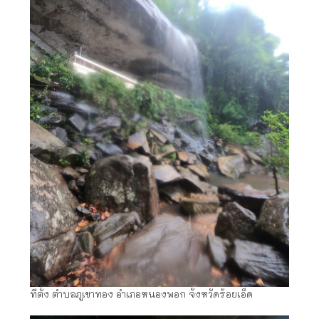
ที่ตั้ง ตำบลภูเขาทอง อำเภอหนองพอก จังหวัดร้อยเอ็ด