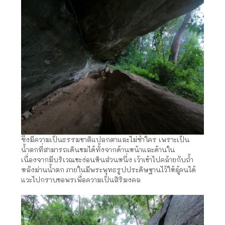
ซึ่งมีความเป็นธรรมชาติแปลกตาและไม่ซ้ำใคร เพราะเป็น
น้ำตกที่สามารถเดินชมได้ทั้งจากด้านหน้าและด้านใน
เนื่องจากมีบริเวณชะง่อนหินส่วนหนึ่ง เว้าเข้าไปคล้ายกับถ้ำ
หลังม่านน้ำตก ภายในมีพระพุทธรูปประดิษฐานไว้ให้ผู้คนได้
แวะไปกราบขอพรเพื่อความเป็นสิริมงคล