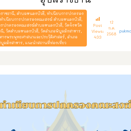
ลราชธานี
,
ตำบลหนองบัวฮี
,
ทำเนียบการปกครอง
ทำเนียบการปกครองคณะสงฆ์ ตำบลหนองบัวฮี
,
12
ารปกครองคณะสงฆ์ตำบลหนองบัวฮี
,
วัดจังหวัด
Post
ก.ค.
นี
,
วัดตำบลหนองบัวฮี
,
วัดอำเภอพิบูลมังสาหาร
,
pukmo
Views:
2568
่ทางพระพุทธศาสนาและประวัติศาสตร์
,
อำเภอ
433
ิบูลมังสาหาร
,
แนะนำสถานที่ท่องเที่ยว