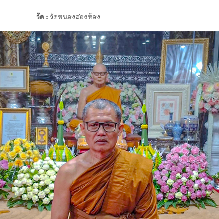
วัด :
วัดหนองสองห้อง