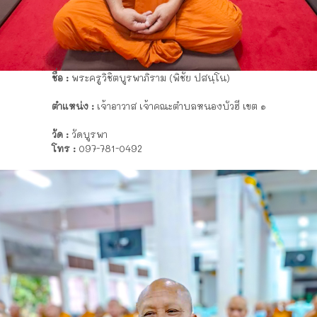
ชื่อ :
พระครูวิชิตบูรพาภิราม (พิชัย ปสนฺโน)
ตำแหน่ง :
เจ้าอาวาส เจ้าคณะตำบลหนองบัวฮี เขต ๑
วัด :
วัดบูรพา
โทร :
097-781-0492