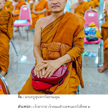
ชื่อ :
พระครูสุนทรกัลยาณคุณ
ตำแหน่ง :
เจ้าอาวาส เจ้าคณะตำบลหนองบัวฮีเขต ๒