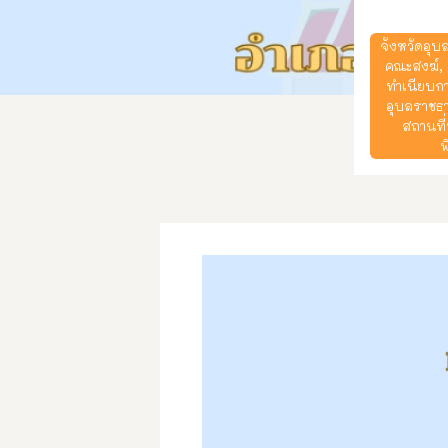
จังหวัดอุบ
คณะสงฆ์
,
ทำเนียบก
อุบลราชธา
สถานที
พ