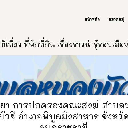
ต่อเรา Contact Us
หน้าหลัก
หมวดหมู่
ี่เที่ยว ที่พักที่กิน เรื่องราวน่ารู้รอบเมื
นียบการปกครองคณะสงฆ์ ตำบล
บัวฮี อำเภอพิบูลมังสาหาร จังหวั
อุบลราชธานี