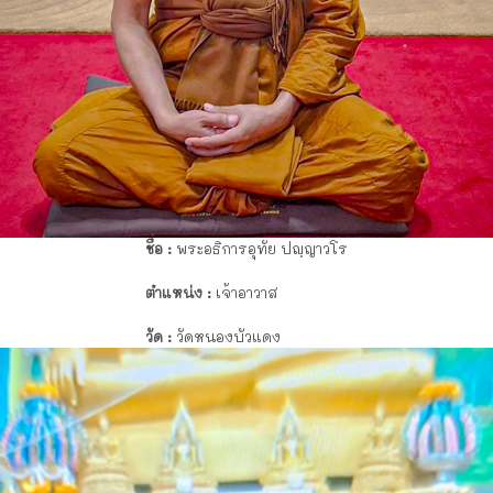
ชื่อ :
พระอธิการอุทัย ปญฺญาวโร
ตำแหน่ง :
เจ้าอาวาส
วัด :
วัดหนองบัวแดง