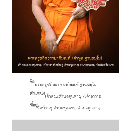
ชื่อ
พระครูสถิตธรรมาภิมณฑ์ ฐานธมฺโม
ตำแหน่ง
เจ้าคณะตำบลขุนหาญ /เจ้าอาวาส
ที่อยู่
วัดบ้านดู่ ตำบลขุนหาญ อำเภอขุนหาญ