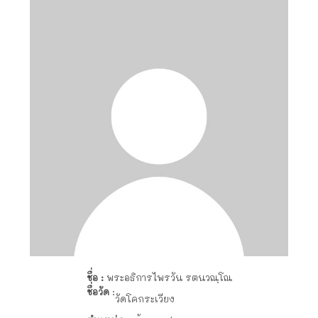
ชื่อ :
พระอธิการไพรวัน รตนวณฺโณ
ชื่อวัด
:
วัดโคกระเวียง