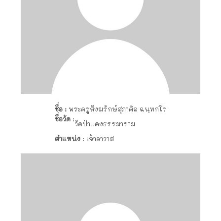
ชื่อ :
พระครูสังฆรักษ์สุภาศิล ฉนฺทกโร
ชื่อวัด
:
วัดป่าแดงธรรมาราม
ตำแหน่ง
: เจ้าอาวาส