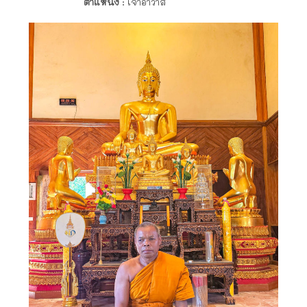
ตำแหน่ง
: เจ้าอาวาส