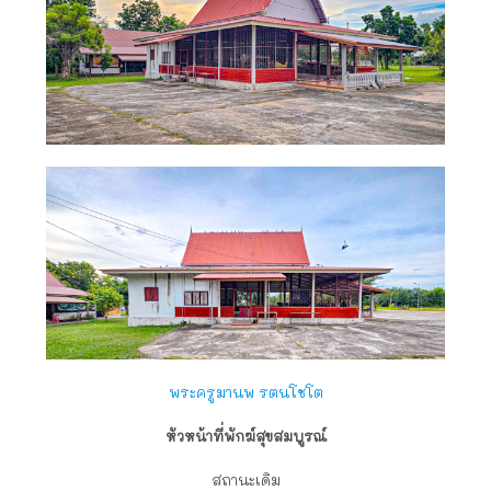
พระครูมานพ รตนโชโต
หัวหน้าที่พักฆ์สุขสมบูรณ์
สถานะเดิม