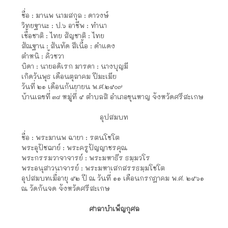
ชื่อ : มานพ นามสกุล : ดาวงษ์
วิทยฐานะ : ป.๖ อาชีพ : ทำนา
เชื้อชาติ : ไทย สัญชาติ : ไทย
สัณฐาน : สันทัด สีเนื้อ : ดำแดง
ตำหนิ : คิ้วชวา
บิดา : นายอดิเรก มารดา : นางบุญมี
เกิดวันพุธ เดือนตุลาคม ปีมะเมีย
วันที่ ๒๑ เดือนกันยายน พ.ศ.๒๕๐๙
บ้านเลขที่ ๓๘ หมู่ที่ ๕ ตำบลสิ อำเภอขุนหาญ จังหวัดศรีสะเกษ
อุปสมบท
ชื่อ : พระมานพ ฉายา : รตนโชโต
พระอุปัชฌาย์ : พระครูปัญญาชรคุณ
พระกรรมวาจาจารย์ : พระมหาธีร ธมฺมวโร
พระอนุสาวนาจารย์ : พระมหาเสกสรรธมฺมโชโต
อุปสมบทเมื่อายุ ๕๒ ปี ณ วันที่ ๑๑ เดือนกรกฎาคม พ.ศ. ๒๕๖๑
ณ วัดกันจด จังหวัดศรีสะเกษ
ศาลาบำเพ็ญกุศล