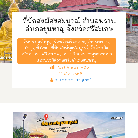
ที่พักสงฆ์สุขสมบูรณ์​ ตำบลพราน
อำเภอขุนหาญ จังหวัดศรีสะเกษ
กิจกรรมทำบุญ
,
จังหวัดศรีสะเกษ
,
ตำบลพราน
,
ทำบุญทั่วไทย
,
ที่พักสงฆ์สุขสมบูรณ์​
,
วัดจังหวัด
ศรีสะเกษ
,
ศรีสะเกษ
,
สถานที่ทางพระพุทธศาสนา
และประวัติศาสตร์
,
อำเภอขุนหาญ
Post Views:
408
11 ส.ค. 2568
pukmodmuangthai