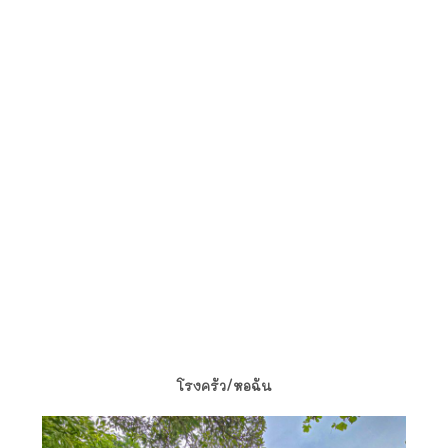
โรงครัว/หอฉัน