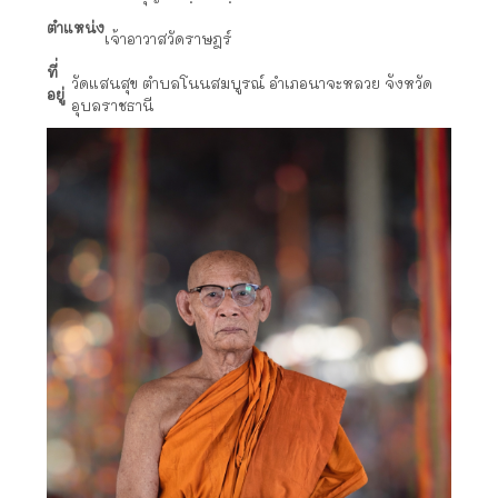
ตำแหน่ง
เจ้าอาวาสวัดราษฎร์
ที่
วัดแสนสุข ตำบลโนนสมบูรณ์ อำเภอนาจะหลวย จังหวัด
อยู่
อุบลราชธานี