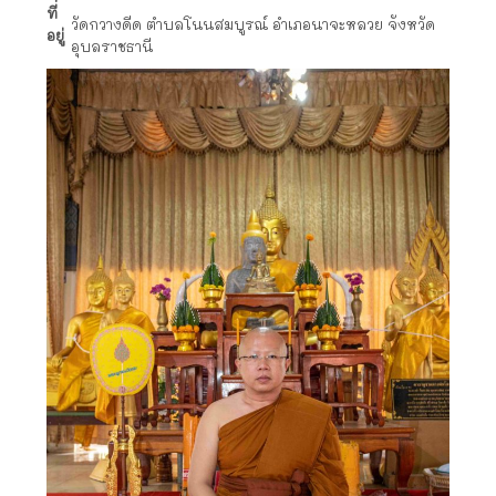
ที่
วัดกวางดีด ตำบลโนนสมบูรณ์ อำเภอนาจะหลวย จังหวัด
อยู่
อุบลราชธานี