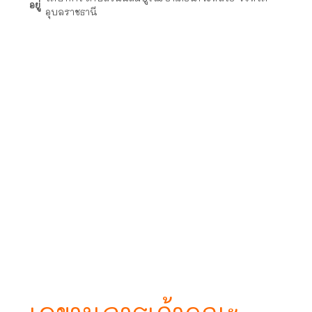
อยู่
อุบลราชธานี