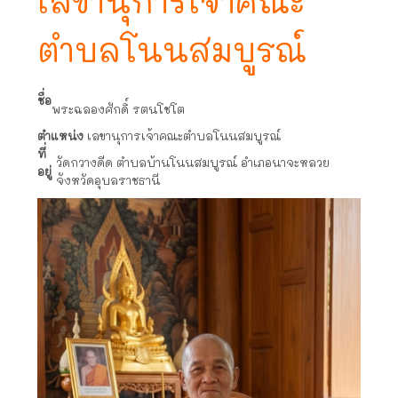
เลขานุการเจ้าคณะ
ตำบลโนนสมบูรณ์
ชื่อ
พระฉลองศักดิ์ รตนโชโต
ตำแหน่ง
เลขานุการเจ้าคณะตำบลโนนสมบูรณ์
ที่
วัดกวางดีด ตำบลบ้านโนนสมบูรณ์ อำเภอนาจะหลวย
อยู่
จังหวัดอุบลราชธานี