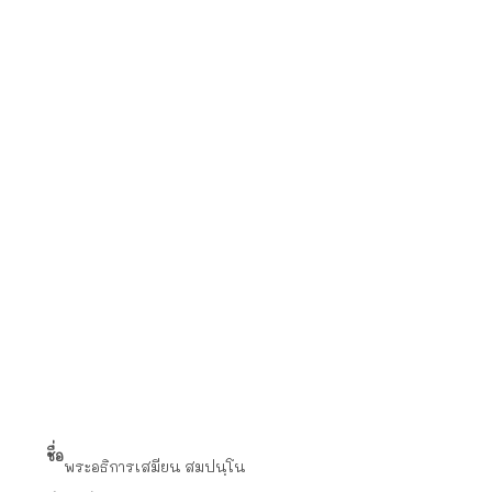
ชื่อ
พระอธิการเสมียน สมปนฺโน