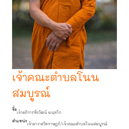
เจ้าคณะตำบลโนน
สมบูรณ์
ชื่อ
เจ้าอธิการชัยวัฒน์ ฉนฺทโก
ตำแหน่ง
เจ้าอาวาสวัดราษฎร์/เจ้าคณะตำบลโนนสมบูรณ์