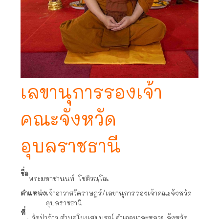
เลขานุการรองเจ้า
คณะจังหวัด
อุบลราชธานี
ชื่อ
พระมหาชานนท์ โชติวณฺโณ
ตำแหน่ง
เจ้าอาวาสวัดราษฎร์/เลขานุการรองเจ้าคณะจังหวัด
อุบลราชธานี
ที่
วัดป่าก้าว ตำบลโนนสมบูรณ์ อำเภอนาจะหลวย จังหวัด