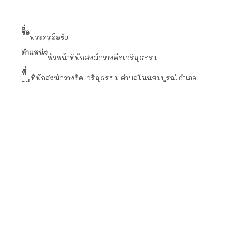
ชื่อ
พระครูลือชัย
ตำแหน่ง
หัวหน้าที่พักสงฆ์กวางดีดเจริญธรรม
ที่
ที่พักสงฆ์กวางดีดเจริญธรรม ตำบลโนนสมบูรณ์ อำเภอ
อยู่
นาจะหลวย จังหวัดอุบลราชธานี
เกี่ยวกับเรา
นโยบายความเป็นส่วนตัว