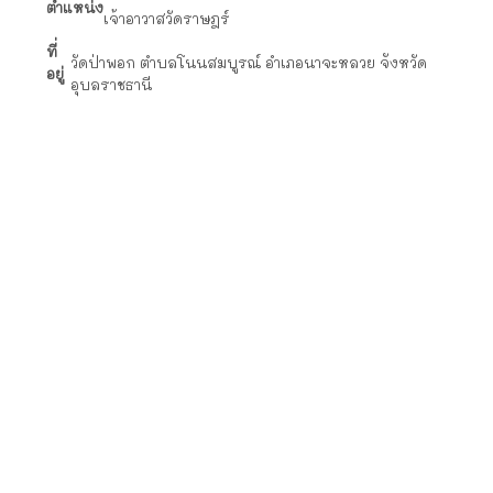
ตำแหน่ง
เจ้าอาวาสวัดราษฎร์
ที่
วัดป่าพอก ตำบลโนนสมบูรณ์ อำเภอนาจะหลวย จังหวัด
อยู่
อุบลราชธานี