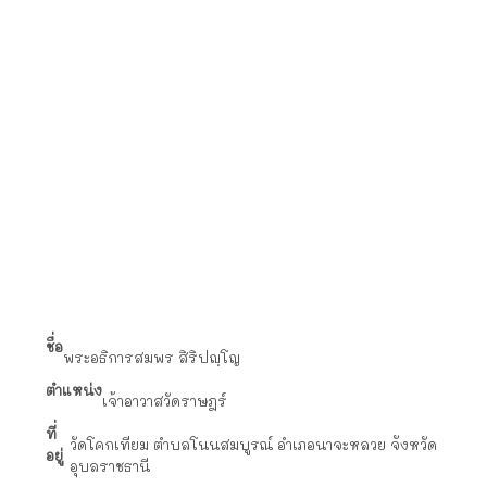
ชื่อ
พระอธิการสมพร สิริปญฺโญ
ตำแหน่ง
เจ้าอาวาสวัดราษฎร์
ที่
วัดโคกเทียม ตำบลโนนสมบูรณ์ อำเภอนาจะหลวย จังหวัด
อยู่
อุบลราชธานี