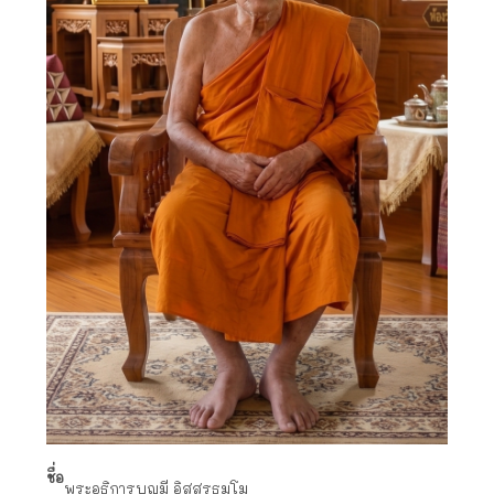
ชื่อ
พระอธิการบุญมี อิสฺสรธมฺโม