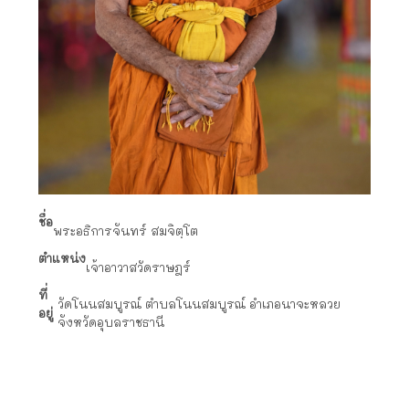
ชื่อ
พระอธิการจันทร์ สมจิตฺโต
ตำแหน่ง
เจ้าอาวาสวัดราษฎร์
ที่
วัดโนนสมบูรณ์ ตำบลโนนสมบูรณ์ อำเภอนาจะหลวย
อยู่
จังหวัดอุบลราชธานี