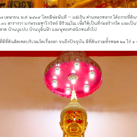
ที่ ๑๗ เมษายน พ.ศ. ๒๕๓๕ โดยมีพ่อพันที – แม่เงิน ด่านทองหลาง ได้ถวายที่
 ๓๖ ตารางวา แก่พระมหาโกวิทย์ สิริวณฺโณ เพื่อให้เป็นที่ก่อสร้างวัด และเ
าด บ้านบุแปบ บ้านบุลิ้นฟ้า และพุทธศาสนิกชนทั่วไป
้องที่มีที่ดินติดเขตบริเวณวัดเรื่อยมา จนถึงปัจจุบัน มีที่ดินรวมทั้งหมด ๒๑ ไร่