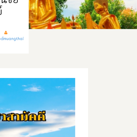
์
dmuangthai