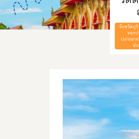
จังหวัดบุรี
ทองปร
ปลายมาศ
อำ