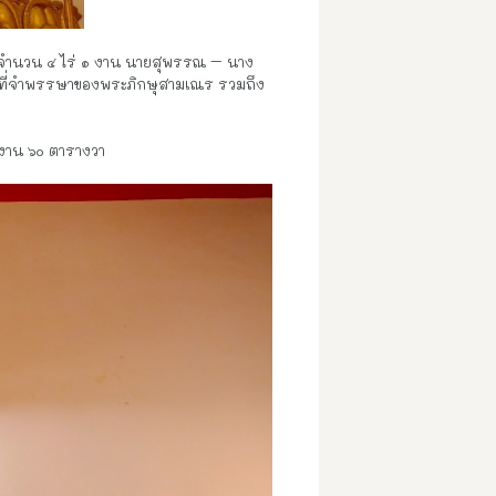
ดินจำนวน ๔ ไร่ ๑ งาน นายสุพรรณ – นาง
ป็นที่จำพรรษาของพระภิกษุสามเณร รวมถึง
 ๑ งาน ๖๐ ตารางวา