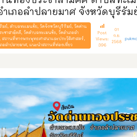
อำเภอลำปลายมาศ จังหวัดบุรีรัมย
รัมย์
,
ตำบลทะเมนชัย
,
วัดจังหวัดบุรีรัมย์
,
วัดด่าน
01
ะชาสามัคคี
,
วัดตำบลทะเมนชัย
,
วัดอำเภอลำ
Post
ก.ย.
,
สถานที่ทางพระพุทธศาสนาและประวัติศาสตร์
,
pukmo
Views:
2568
เภอลำปลายมาศ
,
แนะนำสถานที่ท่องเที่ยว
396