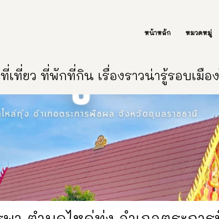
ต่อเรา Contact Us
หน้าหลัก
หมวดหมู่
ี่เที่ยว ที่พักที่กิน เรื่องราวน่ารู้รอบเมื
ูรพา ตำบลไหล่ทุ่ง อำเภอตระการ