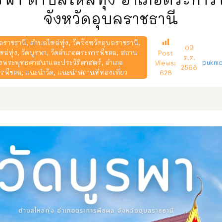
จังหวัดอุบลราชธานี
บลราชธานี
,
ตำบลไหล่ทุ่ง
,
วัดจังหวัดอุบลราชธานี
,
09
ล่ทุ่ง
,
วัดบูรพา
,
วัดอำเภอตระการพืชผล
,
สถาน
Post
ต.ค.
างพระพุทธศาสนาและประวัติศาสตร์
,
อำเภอ
pukmo
Views:
2568
รพืชผล
,
แนะนำวัด
,
แนะนำสถานที่ท่องเที่ยว
628