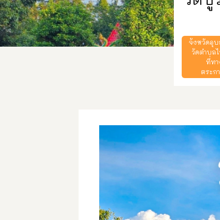
จังหวัดอุ
วัดตำบลไห
ที่ท
ตระกา