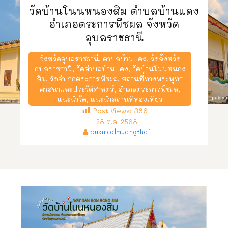
วัดบ้านโนนหนองสิม ตำบลบ้านแดง
อำเภอตระการพืชผล จังหวัด
อุบลราชธานี
จังหวัดอุบลราชธานี
,
ตำบลบ้านแดง
,
วัดจังหวัด
อุบลราชธานี
,
วัดตำบลบ้านแดง
,
วัดบ้านโนนหนอง
สิม
,
วัดอำเภอตระการพืชผล
,
สถานที่ทางพระพุทธ
ศาสนาและประวัติศาสตร์
,
อำเภอตระการพืชผล
,
แนะนำวัด
,
แนะนำสถานที่ท่องเที่ยว
Post Views:
386
28 ต.ค. 2568
pukmodmuangthai