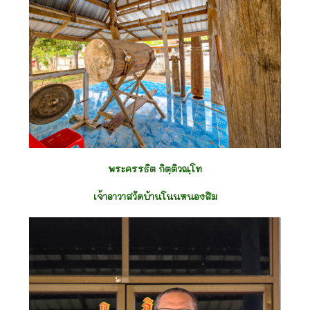
พระครรธิต กิตฺติวณฺโท
เจ้าอาวาสวัดบ้านโนนหนองสิม