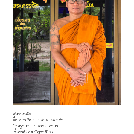
สถานะเดิม
ชื่อ ครรธิต นามสกุล เจียงคำ
วิทยฐานะ ป.๖ อาชีพ ทำนา
เชื้อชาติไทย สัญชาติไทย