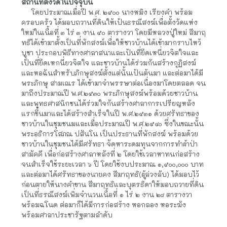
สถานที่ตั้งวัดในปัจจุบัน
     โดยประมาณเมื่อปี พ.ศ. ๒๕๐๐ นางหมิง เรียงคำ พร้อม
ครอบครัว ได้มอบถวานที่ดินให้เป้นธรณีสงฆ์เพื่อตั้งวัดแห่ง
ใหม่ในเนื้อที่ ๓ ไร่ ๓ งาน ๕๐ ตารางวา โดยมีหลวงปู่ใหม่ สีมาฤ
ทธิได้เข้ามาตั้งเป็นที่พักสงฆ์เพื่อให้ชาวบ้านได้เข้ามากราบไหว้
บูชา ประกอบพิธีทางศาลาสนาและเป้นที่ยึดเหนี่ยวจิตใจและ
เป็นที่ยึดเหกนี่ยวจิตใจ และชาวบ้านได้ร่วมกันสร้างกุฏิสงฆ์
และหอฉันสำหรับภิกษุสงฆ์ตั้งแต่นั้นเป้นต้นมา และต่อมาได้มี
พระภิกษุ สามเณร ได้เข้ามาจำพรรษาต่อเนื่องมาโดยตลอด จน
มาถึงประมาณปี พ.ศ.๒๕๓๐ พระภิกษุสงฆ์พร้อมด้วยชาวบ้าน
และพุทธศาสนิกชนได้ร่วมใจกันสร้างศาลาการเปรียญหลัง
แรกขึ้นมาและได้สร้างสำเร็จในปี พ.ศ.๒๕๓๑ ด้วยศรัทธาของ
ชาวบ้านในชุมชนมและเมื่อประมาณปี พ.ศ.๒๕๔๐ ซึ่งในขณะนั้น
พระอธิการโสภณ ปสันโน เป็นประธานที่พักสงฆ์ พร้อมด้วย
ชาวบ้านในชุมชนได้มีศรัทธา จัดหาระดมทุนจากการทำผ้าป่า
สามัคคี เพื่อก่อสร้างศาลาหลังที่ ๒ โดยใช้เวลาหาทนก่อสร้าง
จนสำเร็จใช้ระยะเวลา ๖ ปี โดยใช้งบประมาณ ๑,๕๐๐,๐๐๐ บาท 
และต่อมาได้ศรัทธาของนายคง สีมาฤทธิ(ผู้ล่วงลับ) ได้มอบไว้
ก่อนตายให้นางคำขาน สีมาฤทธิและบุตรธิดาให้มอบถวายที่ดิน
เป็นที่ธรณีสงฆ์เพิ่มจำนวนเนื้อที่ ๑ ไร่ ๒ งาน ๒๘ ตารางวา 
พร้อมฉโนด ต่อมาก็ได้มีการก่อสร้าง หอกลอง หอระฆัง 
พร้อมศาลาประชารัฐตามลำดับ 