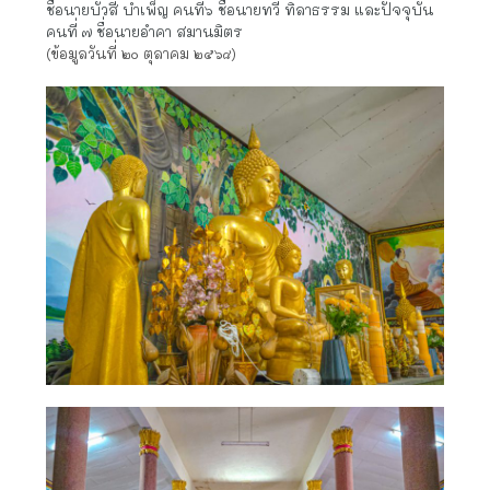
ชื่อนายบัวสี บำเพ็ญ คนที่๖ ชื่อนายทวี ทิลาธรรม และปัจจุบัน
คนที่ ๗ ชื่อนายอำคา สมานมิตร
(ข้อมูลวันที่ ๒๐ ตุลาคม ๒๕๖๘)