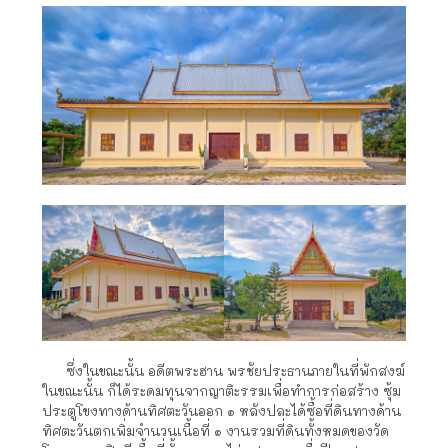
      ซึ่งในขณะนั้น อดีตพระฮาน พรชัยประธานภายในที่พักสงฆ์
ในขณะนั้น ก็ได้ระดมทุนจากญาติะรรมเพื่อทำการก่อสร้าง ซุ้ม
ประตูโขงทางด้านทิศตะวันออก ๑ หลังปละได้ซื้อที่ดินทางด้าน
ทิศตะวันตกเพิ่มจำนวนเนื้อที่ ๑ งานรวมที่ดินทั้งหมดของวัด