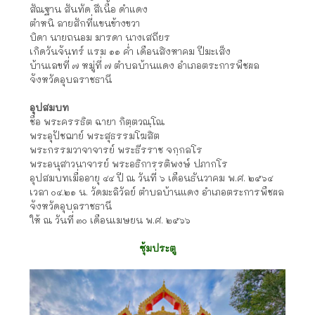
สัณฐาน สันทัด สีเนื้อ ดำแดง
ตำหนิ ลายสักที่แขนข้างขวา
บิดา นายถนอม มารดา นางเสถียร
เกิดวันจันทร์ แรม ๑๑ ค่ำ เดือนสิงหาคม ปีมะเส็ง
บ้านเลขที่ ๗ หมู่ที่ ๗ ตำบลบ้านแดง อำเภอตระการพืชผล
จังหวัดอุบลราชธานี
อุปสมบท
ชื่อ พระครรธิต ฉายา กิตฺตวณฺโณ
พระอุปัชฌาย์ พระสุธรรมโฆสิต
พระกรรมวาจาจารย์ พระธีรราช จกฺกลโร
พระอนุสาวนาจารย์ พระอธิการรติพงษ์ ปภากโร
อุปสมบทเมื่ออายุ ๔๔ ปี ณ วันที่ ๖ เดือนธันวาคม พ.ศ. ๒๕๖๔
เวลา ๐๔.๒๑ น. วัดมะลิวัลย์ ตำบลบ้านแดง อำเภอตระการพืชผล
จังหวัดอุบลราชธานี
ให้ ณ วันที่ ๓๐ เดือนเมษยน พ.ศ. ๒๕๖๖
ซุ้มประตู