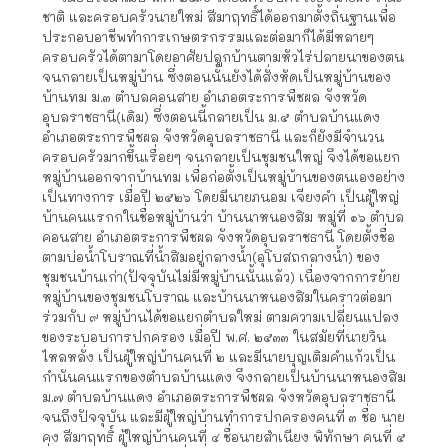
ชาติ และครอบครัวนายใหม่ สีมาฤทธิ์ได้ออกมาตั้งถิ่นฐานเพื่อ
ประกอบอาชีพทำการเกษตรกรรมและต่อมาก็ได้มีหลายๆ
ครอบครัวได้ตามาโดยอาศัยปลูกบ้านตามหัวไร่ปลายนาของตน
จนกลายเป็นหมู่บ้าน ซึ่งตอนนั้นยังได้สั่งหัดเป็นหมู่บ้านของ
บ้านทม ม.๓ ตำบลคอนสาย อำเภอตระการพืชผล จังหวัด
อุบลราชธานี(เดิม) ซึ่งตอนนี้กลายเป็น ม.๕ ตำบลบ้านแดง 
อำเภอตระการพืชผล จังหวัดอุบลราชธานี และก็ยังมีจำนวน
ครอบครัวมากขึ้นเรื่อยๆ จนกลายเป็นชุมชนใหญ่ จึงได้ขอแยก
หมู่บ้านออกจากบ้านทม เพื่อก่อตั้งเป็นหมู่บ้านของตนเองอย่าง
เป็นทางการ เมื่อปี ๒๕๒๖ โดยมีนายภนอม เจียงคำ เป็นผู้ใหญ่
บ้านคนแรกกในชื่อหมู่บ้านว่า บ้านนาหนองสิม หมู่ที่ ๑๖ ตำบล
คอนสาย อำเภอตระการพืชผล จังหวัดอุบลราชธานี โดยตั้งชื่อ
ตามบ่อน้ำโบราณที่น้ำสิมอยู่กลางน้ำ(อุโบสถกลางน้ำ) ของ
ชุมชนบ้านเก่า(ปัจจุบันไม่มีหมู่บ้านนั้นแล้ว) เนื่องจากการย้าย
หมู่บ้านของชุมชนโบราณ และบ้านนาหนองสิมในคราวต่อมา 
ร่วมกับ ๙ หมู่บ้านได้ขอแยกตำบลใหม่ ตามความเปลี่ยนแปลง
ของระบอบการปกครอง เมื่อปี พ.ศ. ๒๕๓๓ ในสมัยที่นายวิน 
ไหลหลั่ง เป็นผู้ใหญ่บ้านคนที่ ๒ และมีนายบุญเติมคำแก้วเป็น
กำนันคนแรกของตำบลบ้านแดง จึงกลายเป็นบ้านนาหนองสิม 
ม.๗ ตำบลบ้านแดง อำเภอตระการพืชผล จังหวัดอุบลราชธานี 
จนถึงปัจจุบัน และมีผู้ใหญ่บ้านทำการปกครองคนที่ ๓ ชื่อ นาย
คง สีมาฤทธิ์ ผู้ใหญ่บ้านคนที่ ๔ ชื่อนายสำเนียง พิทักษา คนที่ ๕ 