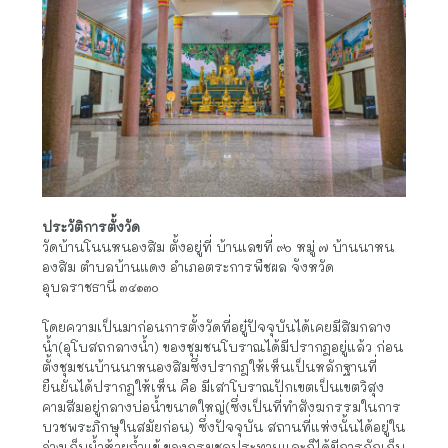
ประวัติการตั้งวัด
วัดบ้านโนนหนองสิม ตั้งอยู่ที่ บ้านเลขที่ ๙๐ หมู่ ๗ บ้านนาหน
องสิม ตำบลบ้านแดง อำเภอตระการพืชผล จังหวัด
อุบลราชธานี ๓๔๑๓๐
โดยความเป็นมาก่อนการตั้งวัดที่อยู๋ปัจจุบันได้เคยมีสิมกลาง
น้ำ(อุโบสถกลางน้ำ) ของชุมชนโบราณได้มีปรากฎอยู่แล้ว ก่อน
ตั้งชุมชนบ้านนาหนองสิมซึ่งปรากฎให้เห็นเป็นหลักฐานที่
ยืนยันได้ปรากฎให้เห็น คือ มีเสาโบราณปักเขตเป็นเขตวิสุง
คามสีมอยู่กลางบ่อน้ำขนาดใหญ่(ซึ่งเป็นที่ทำสังฆกรรมในการ
บวชพระภิกษุในสมัยก่อน) ซึ่งปัจจุบัน สถานที่แห่งนั้นได้อยู่ใน
อ่างเก็บน้ำห้วยถ้ำแข้ ของกรมชลประทานและก็ได้มีการกักเก็บ