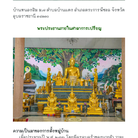
บ้านหนองสิม ม.๗ ตำบลบ้านแดง อำเภอตระการพืชผล จังหวัด
อุบลราชธานี ๓๔๑๓๐
พระประธานภายในศาลาการเปรียญ
ความเป็นมาของการตั้งหมู่บ้าน
     เมื่อประมาณปี พ.ศ. ๒๔๙๐ โดยมีครอบครัวของนายผิว วามะ