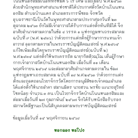
โนนหนองสิมมีเนื้อที่ทั้งหมด ๖ ไร่ เศษ และเมื่อปี พ.ศ.๒๕๖๓ 
ด้วยสำนักพุทธศาศาสนาแห่งชาติได้ประกาศตั้งวัดบ้านโนนหน
องสิม ตำบลบ้านแดง อำเภอตระการพืชผล จังหวัด
อุบลราชธานีเป็นวัดในพุทธศาสนาตามประกาศลงวันที่ ๒๓ 
ตุลาคม ๒๕๖๓ ยังไม่มีเจ้าอาวาสได้รับการแต่งตั้งทันทีมิได้ จึง
อาศัยอำนาจตามความในข้อ ๔ วรรค ๑ แห่งกฎมหาเถระสมาคม 
ฉบับที่ ๙ (พ.ศ. ๒๕๓๖) ว่าด้วยการแต่งตั้งผู้รักษาการแทนเจ้า
อาวาส ออกตามความในพระราชบัญญัติคณะสงฆ์ พ.ศ.๒๕๐๕ 
แก้ไขเพิ่มเติมโดยพระราชบัญญัติคณะสงฆ์(ฉบับที่ ๒) 
พ.ศ.๒๕๓๕ แต่งตั้งให้พระครรธิต ฉายากิตติวณฺโณ เผ็นผู้รักษา
การเจ้าอาวาสวัดบ้านโนนหนองสิม เมื่อวันที่ ๑๑ เดือน
พฤศจิกายน ๒๕๖๕ และต่อมาอาศัยอำนาจตามความใน ข้อ๗ 
แห่งกฎมหาเถระสมาคม ฉบับที่ ๑๘ พ.ศ.๒๕๖๓ ว่าด้วยการแต่ง
ตั้งและถอดถอนไวยาจักรวัดโดยการอนุมัติของเจ้าคณะอำเภอ
ได้แต่งตั้งให้นายอำคา สมานมิตร นายฮวน พรชัย แะนายสุวิทย์ 
โชคน้อย จำนวน ๓ คน เป็นไวยาจักรวัดบ้านโนนหนองสิมและ
ต่อมาเมื่อวันที่ ๒๗ กุมภาพันธ์ ๒๕๖๗ จึงได้รับหนังสือรับรอง
สภาพวัดมีฐานะเป็นนิติบุคคลตามพระราชบัญญัติคณะสงฆ์
ข้อมูลเมื่อวันที่ ๑๕ พฤศจิกายน ๒๕๖๘
หอกลอง หอโปง