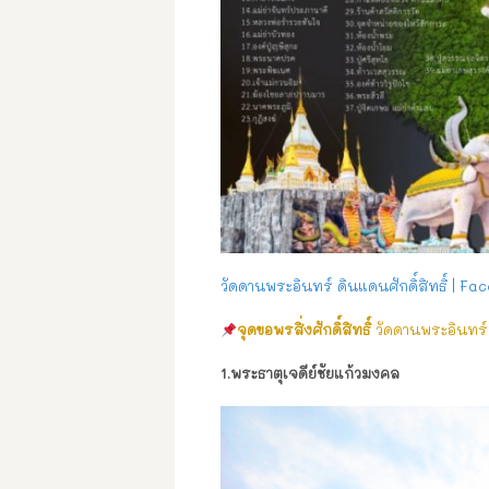
วัดดานพระอินทร์ ดินแดนศักดิ์สิทธิ์ | F
จุดขอพรสิ่งศักดิ์สิทธิ์
วัดดานพระอินทร์
1.พระธาตุเจดีย์ชัยแก้วมงคล