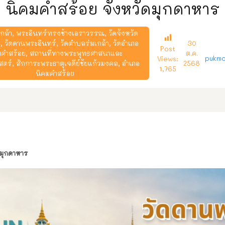
นิคมคำสร้อย จังหวัดมุกดาหาร
กล้า
,
พระอินทร์ทรงช้างเอราวรรณ
,
วัดจังหวัด
ร
,
วัดดานพระอินทร์
,
วัดตำบลร่มเกล้า
,
วัดอำเภอ
30
Post
มคำสร้อย
,
สถานที่ทางพระพุทธศาสนาและ
ต.ค.
pukmo
Views:
สตร์
,
สักการะพระธาตุเจดีย์ชัยแก้วมงคล
,
อำเภอ
2568
1,765
นิคมคำสร้อย
ดมุกดาหาร