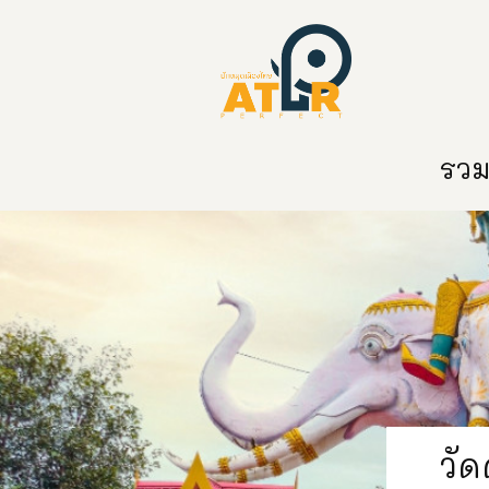
หน้าหลัก
หมวดหมู่
ข่าวสาร
ติด
รวมท
วั