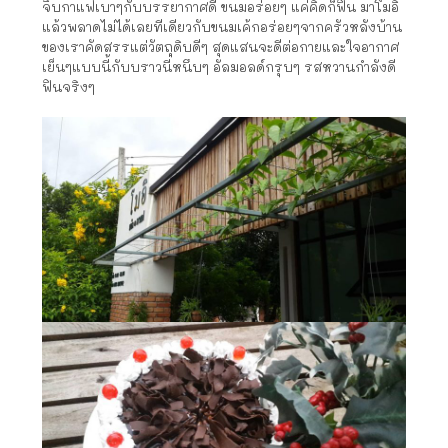
จิบกาแฟเบาๆกับบรรยากาศดี ขนมอร่อยๆ แค่คิดก็ฟิน มาโมอิ
แล้วพลาดไม่ได้เลยทีเดียวกับขนมเค้กอร่อยๆจากครัวหลังบ้าน
ของเราคัดสรรแต่วัตถุดิบดีๆ สุดแสนจะดีต่อกายและใจอากาศ
เย็นๆแบบนี้กับบราวนี่หนึบๆ อัลมอลด์กรุบๆ รสหวานกำลังดี
ฟินจริงๆ