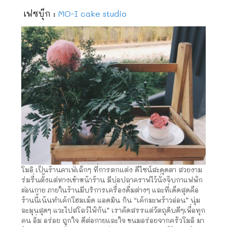
เฟซบุ๊ก :
MO-I cake studio
โมอิ เป็นร้านคาเฟ่เล็กๆ ที่การตกแต่ง ดีไซน์สะดุดตา สวยงาม
ร่มรื่นตั้งแต่ทางเข้าหน้าร้าน มีบ่อปลาคราฟไว้นั่งจิบกาแฟพัก
ผ่อนกาย ภายในร้านมีบริการเครื่องดื่มต่างๆ และที่เด็ดสุดคือ
ร้านนี้เน้นทำเค้กโฮมเม้ด แอดมิน กิน “เค้กมะพร้าวอ่อน” นุ่ม
ละมุนสุดๆ แวะไปสโลว์ไฟ์กัน” เราคัดสรรแต่วัตถุดิบดีๆเพื่อทุก
คน อิ่ม อร่อย ถูกใจ ดีต่อกายและใจ ขนมอร่อยจากครัวโมอิ มา