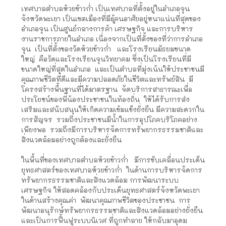
เทศบาลตำบลห้วยข้าวก่ำ เป็นเทศบาลที่ตั้งอยู่ในอำเภอจุน
จังหวัดพะเยา เป็นเขตเมืองที่มีผู้คนอาศัยอยู่หนาแน่นที่สุดของ
อำเภอจุน เป็นศูนย์กลางการค้า เศรษฐกิจ และการบริหาร
งานราชการภายในอำเภอ เนื่องจากเป็นที่ตั้งของที่ว่าการอำเภอ
จุน เป็นที่ตั้งของวัดห้วยข้าวก่ำ และโรงเรียนมัธยมขนาด
ใหญ่ คือวัดและโรงเรียนจุนวิทยาคม ซึ่งเป็นโรงเรียนที่มี
ขนาดใหญ่ที่สุดในอำเภอ และเป็นตำบลที่มุ่งเน้นให้ประชาชนมี
คุณภาพชีวิตที่ดีและมีความปลอดภัยในชีวิตและทรัพย์สิน มี
โครงสร้างพื้นฐานที่ได้มาตรฐาน จัดบริการสาธารณะเพื่อ
ประโยชน์ของพี่น้องประชาชนในท้องถิ่น ให้ได้รับการส่ง
เสริมและสนับสนุนให้เกิดความเข้มแข็งยั่งยืน มีความสะดวกใน
การสัญจร รวมถึงประชาชนมีน้ำในการอุปโภคบริโภคอย่าง
เพียงพอ รวมถึงมีการบริหารจัดการทรัพยากรธรรมชาติและ
สิ่งแวดล้อมอย่างถูกต้องและยั่งยืน
ในพื้นที่ของเทศบาลตำบลห้วยข้าวก่ำ มีการขับเคลื่อนประเด็น
ยุทธศาสตร์ของเทศบาลห้วยข้าวก่ำ ในด้านการบริหารจัดการ
ทรัพยากรธรรมชาติและสิ่งแวดล้อม การพัฒนาระบบ
เศรษฐกิจ ให้สอดคล้องกับประเด็นยุทธศาสตร์จังหวัดพะเยา
ในด้านสร้างคุณค่า พัฒนาคุณภาพชีวิตของประชาชน การ
พัฒนาอนุรักษ์ทรัพยากรธรรมชาติและสิ่งแวดล้อมอย่างยั่งยืน
และเป็นการฟื้นฟูระบบนิเวศ ที่ถูกทําลาย ให้กลับมาอุดม