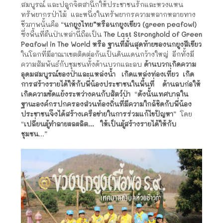
สมบูรณ์ และปลูกจิตสานึกให้ประชาชนรักและหวงแหน
ทรัพยากรป่าไม้ และหนึ่งในทรัพยากรความหลากหลายทาง
ชีวภาพนั้นคือ “
นกยูงไทย”หรือนกยูงเขียว (green peafowl)
ซึ่งพื้นที่ผืนป่าเหล่านี้ถือเป็น
The Last Stronghold of Green
Peafowl in The World หรือ ฐานที่มั่นสุดท้ายของนกยูงสีเขียว
ในโลกที่มีอาณาเขตติดต่อกันเป็นดินแดนกว้างใหญ่ อีกทั้งมี
ความสัมพันธ์กับชุมชนทั้งด้านบวกและลบ
ด้านบวกเกิดความ
อุดมสมบูรณ์ของป่าและแหล่งน้ำ เกิดแหล่งท่องเที่ยว เกิด
การสร้างรายได้ให้กับพี่น้องประชาชนในพื้นที่ ด้านลบก่อให้
เกิดความขัดแย้งระหว่างคนกับสัตว์ป่า
“
ดังนั้นเทศบาลใน
ฐานะองค์กรปกครองส่วนท้องถิ่นที่มีความใกล้ชิดกับพี่น้อง
ประชาชนจึงได้สร้างเครือข่ายในการร่วมแก้ไขปัญหา
” โดย
“
เปลี่ยนผู้ทำลายผลผลิต… ให้เป็นผู้สร้างรายได้ให้กับ
ชุมชน
…”