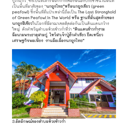
กู่ไก่แก้ว ซึ่งเป็นที่เคารพสักการะของพี่น้องประชาชนในพื้นที่
เป็นพื้นที่อาศัยของ “
นกยูงไทย”หรือนกยูงเขียว (green
peafowl)
ซึ่งพื้นที่ผืนป่าเหล่านี้ถือเป็น
The Last Stronghold
of Green Peafowl in The World หรือ ฐานที่มั่นสุดท้ายของ
นกยูงสีเขียว
ในโลกที่มีอาณาเขตติดต่อกันเป็นดินแดนกว้าง
ใหญ่ ดังคำขวัญตำบลห้วยข้าวก่ำที่ว่า
“ดินแดนข้าวก่ำงาม
ลือนามพระธาตุสามกู่ ไหว้สาเจ้าปู่ฮักคำเขียว ยึดเหนี่ยว
เศรษฐกิจพอเพียง งานลือเลื่องนกยูงไทย”
3.อัตลักษณ์ของตำบลห้วยข้าวก่ำ