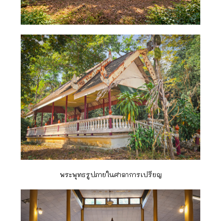
พระพุทธรูปภายในศาลาการเปรียญ