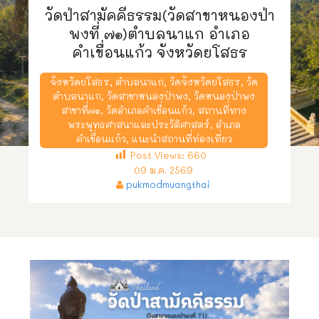
วัดป่าสามัคคีธรรม(วัดสาขาหนองป่า
พงที่ ๗๑)ตำบลนาแก อำเภอ
คำเขื่อนแก้ว จังหวัดยโสธร
จังหวัดยโสธร
,
ตำบลนาแก
,
วัดจังหวัดยโสธร
,
วัด
ตำบลนาแก
,
วัดสาขาหนองป่าพง
,
วัดหนองป่าพง
สาขาที่๗๑
,
วัดอำเภอคำเขื่อนแก้ว
,
สถานที่ทาง
พระพุทธศาสนาและประวัติศาสตร์
,
อำเภอ
คำเขื่อนแก้ว
,
แนะนำสถานที่ท่องเที่ยว
Post Views:
660
09 ม.ค. 2569
pukmodmuangthai