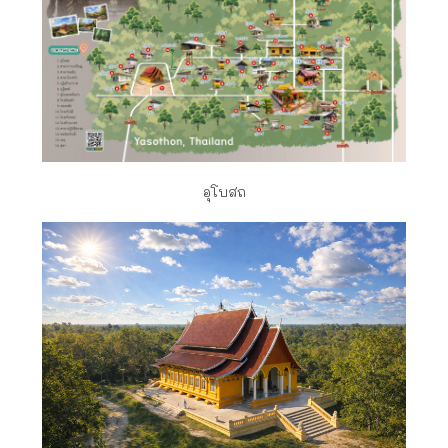
อุโบสถ