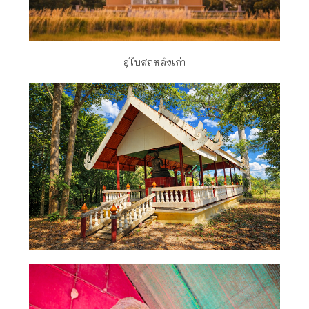
อุโบสถหลังเก่า