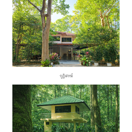
กุฏิสงฆ์