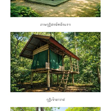
ภาพกุฏิสงฆ์หลังแรก
กุฏิเจ้าอาวาส