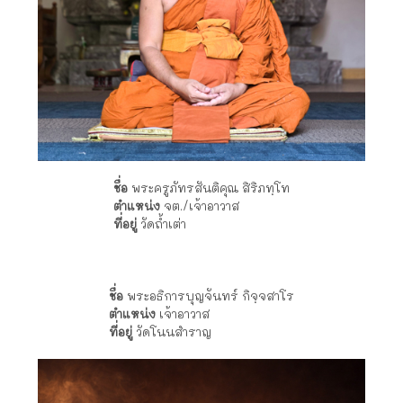
ชื่อ
พระครูภัทรสันติคุณ สิริภทฺโท
ตำแหน่ง
จต./เจ้าอาวาส
ที่อยู่
วัดถ้ำเต่า
ชื่อ
พระอธิการบุญจันทร์ กิจฺจสาโร
ตำแหน่ง
เจ้าอาวาส
ที่อยู่
วัดโนนสำราญ