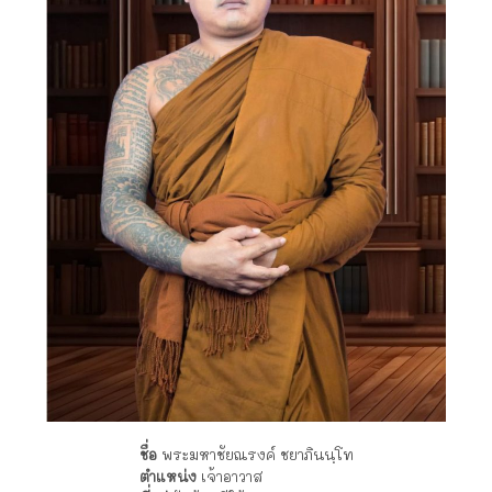
ชื่อ
พระมหาชัยณรงค์ ชยาภินนฺโท
ตำแหน่ง
เจ้าอาวาส