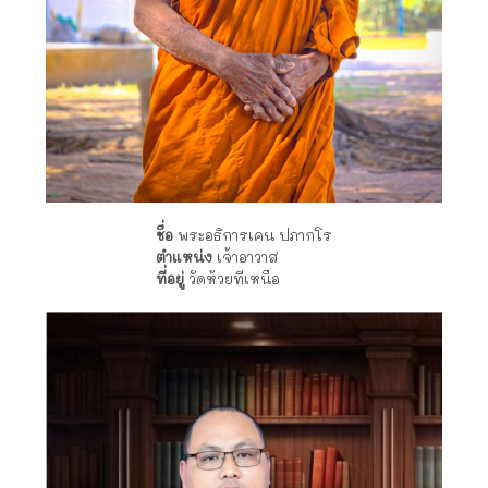
ชื่อ
พระอธิการเคน ปภากโร
ตำแหน่ง
เจ้าอาวาส
ที่อยู่
วัดห้วยทีเหนือ