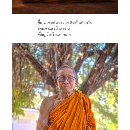
ชื่อ
พระอธิการประสิทธิ์ อภิปาโล
ตำแหน่ง
เจ้าอาวาส
ที่อยู่
วัดบ้านบ๋าหอย