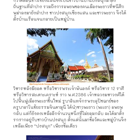
กวาดต้อนชาวเชียงแสนซึ่งเป็นชาวบ้านบ้านปงสนุกมาตั้ง
ถิ่นฐานที่ลำปาง รวมถึงการอพยพของคนเมืองพะยาวที่หนีศึก
พม่าลงมายังลำปาง ชาวปงสนุกเชียงแสน และชาวพะยาว จึงได้
ตั้งบ้านเรือนจนกลายเป็นหมู่บ้าน
วิหารหลังมียอด หรือวิหารพระเจ้าพันองค์ หรือวิหาร 12 ราศี
หรือวิหารสะเดาะเคราะห์ ราว พ.ศ.2386 เจ้าหลวงมหาวงศ์ได้
ไปฟื้นฟูเมืองพะเยาขึ้นใหม่ รูบาอินทจักรพระอุปัชฌาย์ของ
ครูบาอาโนชัยธรรมจินดามุนี ได้นำชาวพะยาว (พะเยา) อพยพ
กลับ แต่ก็ยังคงเหลืออีกจำนวนหนึ่งที่ไม่ยอมกลับ ละได้มาตั้ง
รกรากอยู่กับชาวบ้านปงสนุก ตั้งแต่นั้นมาชื่อวัดและหมู่บ้านจึง
เหลือเพียง “ปงสนุก” เพียงชื่อเดียว