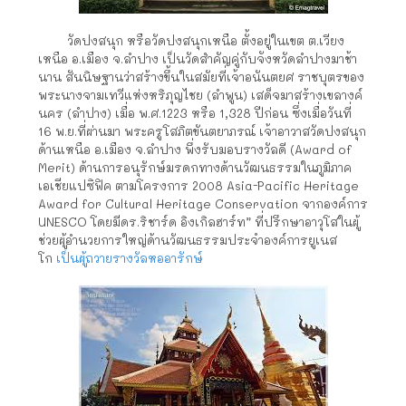
วัดปงสนุก หรือวัดปงสนุกเหนือ ตั้งอยู่ในเขต ต.เวียง
เหนือ อ.เมือง จ.ลำปาง เป็นวัดสำคัญคู่กับจังหวัดลำปางมาช้า
นาน สันนิษฐานว่าสร้างขึ้นในสมัยที่เจ้าอนันตยศ ราชบุตรของ
พระนางจามเทวีแห่งหริภุญไชย (ลำพูน) เสด็จมาสร้างเขลางค์
นคร (ลำปาง) เมื่อ พ.ศ.1223 หรือ 1,328 ปีก่อน ซึ่งเมื่อวันที่
16 พ.ย.ที่ผ่านมา พระครูโสภิตขันตยาภรณ์ เจ้าอาวาสวัดปงสนุก
ด้านเหนือ อ.เมือง จ.ลำปาง พึ่งรับมอบรางวัลดี (Award of
Merit) ด้านการอนุรักษ์มรดกทางด้านวัฒนธรรมในภูมิภาค
เอเชียแปซิฟิค ตามโครงการ 2008 Asia-Pacific Heritage
Award for Cultural Heritage Conservation จากองค์การ
UNESCO โดยมีดร.ริชาร์ด อิงเกิลฮาร์ท” ที่ปรึกษาอาวุโสในผู้
ช่วยผู้อำนวยการใหญ่ด้านวัฒนธรรมประจำองค์การยูเนส
โก
เป็นผู้ถวายรางวัลหออารักษ์