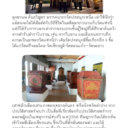
ลุงมานพ คันธวิสูตร มรรคนายกวัดปงสนุกเหนือ เล่าให้ฟังว่า
แม้ตนจะไม่ได้สัมผัสกับวิถีชีวิตในอดีตมายาวนานกับวัดแห่งนี้
แต่ก็ได้รับการบอกเล่าจากพระเถระชั้นผู้ใหญ่ที่ได้ศึกษาค้นคว้า
จากตำรับตำราโบราณ เช่น จากใบลาน และอื่นจนทราบถึง
ความเป็นมาของวัดแห่งนี้ว่า เดิมวัดปงสนุกมีชื่อเรียกถึง 4 ชื่อ
ได้แก่วัดศรีจอมไคล-วัดเชียงภูมิ-วัดดอนแก้ว–วัดพะยาว
เสาหลักเมืองเสาแรกของเขลางค์นคร หรือจังหวัดลำปาง จาก
ประวัติศาสตร์พบว่า เป็นชื่อที่เกี่ยวข้องกับประวัติศาสตร์การ
อพยพผู้คนในเหตุการณ์ช่วงปี พ.ศ.2346 ที่พญากาวิละได้ยกทัพ
เข้าโจมตีเมืองเชียงแสน ซึ่งเป็นที่ตั้งมั่นของพม่า และได้